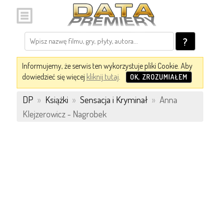
?
Informujemy, że serwis ten wykorzystuje pliki Cookie. Aby
dowiedzieć się więcej
kliknij tutaj
.
OK, ZROZUMIAŁEM
DP
»
Książki
»
Sensacja i Kryminał
»
Anna
Klejzerowicz - Nagrobek