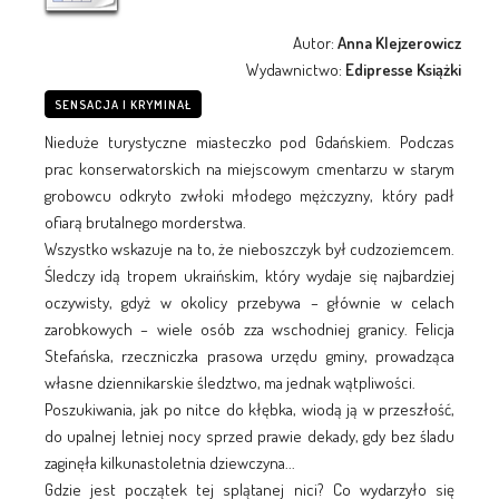
Autor:
Anna Klejzerowicz
Wydawnictwo:
Edipresse Książki
SENSACJA I KRYMINAŁ
Nieduże turystyczne miasteczko pod Gdańskiem. Podczas
prac konserwatorskich na miejscowym cmentarzu w starym
grobowcu odkryto zwłoki młodego mężczyzny, który padł
ofiarą brutalnego morderstwa.
Wszystko wskazuje na to, że nieboszczyk był cudzoziemcem.
Śledczy idą tropem ukraińskim, który wydaje się najbardziej
oczywisty, gdyż w okolicy przebywa – głównie w celach
zarobkowych – wiele osób zza wschodniej granicy. Felicja
Stefańska, rzeczniczka prasowa urzędu gminy, prowadząca
własne dziennikarskie śledztwo, ma jednak wątpliwości.
Poszukiwania, jak po nitce do kłębka, wiodą ją w przeszłość,
do upalnej letniej nocy sprzed prawie dekady, gdy bez śladu
zaginęła kilkunastoletnia dziewczyna...
Gdzie jest początek tej splątanej nici? Co wydarzyło się