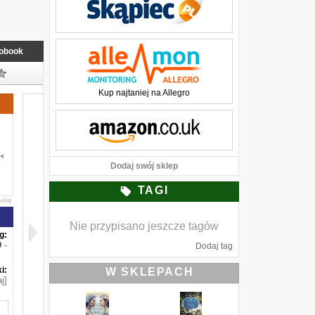
obook
Kup najtaniej na Allegro
Dodaj swój sklep
TAGI
awkę
Nie przypisano jeszcze tagów
g:
-
Dodaj tag
i:
W SKLEPACH
j]