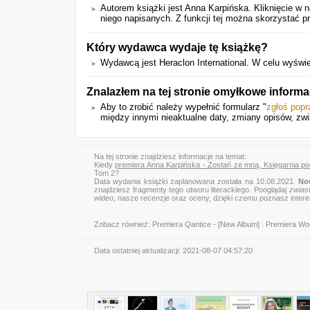
Autorem książki jest Anna Karpińska. Kliknięcie w
niego napisanych. Z funkcji tej można skorzystać p
Który wydawca wydaje tę książkę?
Wydawcą jest Heraclon International. W celu wyświet
Znalazłem na tej stronie omyłkowe informa
Aby to zrobić należy wypełnić formularz "
zgłoś pop
między innymi nieaktualne daty, zmiany opisów, zwi
Na tej stronie znajdziesz informacje na temat:
Kiedy
premiera Anna Karpińska - Zostań ze mną. Księgarnia po
Tom 2?
Data wydania książki zaplanowana została na 10.08.2021.
No
znajdziesz fragmenty tego utworu literackiego. Pooglądaj
zwias
wideo, nasze recenzje oraz oceny, dzięki czemu poznasz inter
Zobacz również:
Premiera Qantice - [New Album]
|
Premiera Woo
Data ostatniej aktualizacji:
2021-08-07 04:57:20