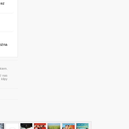
zez
ożna
akiem.
 U nas
 klipy