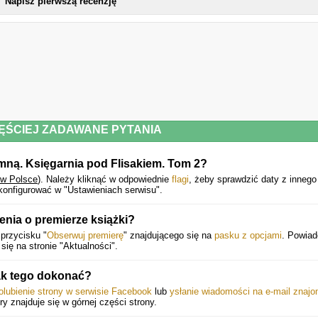
Napisz pierwszą recenzję
ĘŚCIEJ ZADAWANE PYTANIA
mną. Księgarnia pod Flisakiem. Tom 2?
 w Polsce
).
Należy kliknąć w odpowiednie
flagi
, żeby sprawdzić daty z innego
konfigurować w "Ustawieniach serwisu".
nia o premierze książki?
 przycisku "
Obserwuj premierę
" znajdującego się na
pasku z opcjami
. Powiad
ię na stronie "Aktualności".
ak tego dokonać?
olubienie strony w serwisie Facebook
lub
ysłanie wiadomości na e-mail znaj
óry znajduje się w górnej części strony.