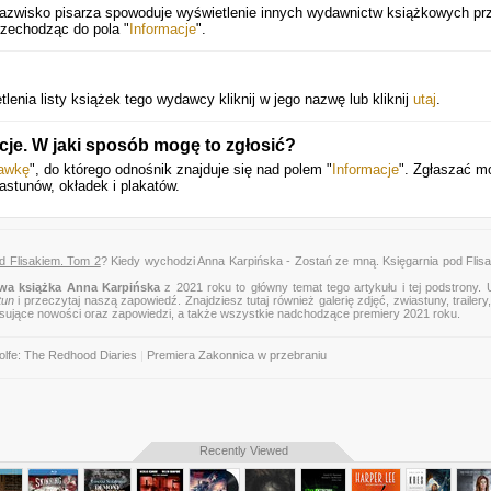
 nazwisko pisarza spowoduje wyświetlenie innych wydawnictw książkowych pr
rzechodząc do pola "
Informacje
".
lenia listy książek tego wydawcy kliknij w jego nazwę lub kliknij
utaj
.
cje. W jaki sposób mogę to zgłosić?
rawkę
", do którego odnośnik znajduje się nad polem "
Informacje
". Zgłaszać m
astunów, okładek i plakatów.
d Flisakiem. Tom 2
? Kiedy wychodzi Anna Karpińska - Zostań ze mną. Księgarnia pod Flis
wa książka Anna Karpińska
z 2021 roku to główny temat tego artykułu i tej podstrony.
tun
i przeczytaj naszą zapowiedź. Znajdziesz tutaj również galerię zdjęć, zwiastuny, trailery,
esujące nowości oraz zapowiedzi, a także wszystkie nadchodzące premiery 2021 roku.
lfe: The Redhood Diaries
|
Premiera Zakonnica w przebraniu
Recently Viewed