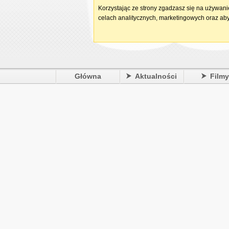
Korzystając ze strony zgadzasz się na używan
celach analitycznych, marketingowych oraz aby
Główna
Aktualności
Film