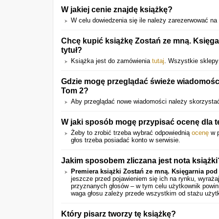
W jakiej cenie znajdę książkę?
W celu dowiedzenia się ile należy zarezerwować na k
Chcę kupić książkę Zostań ze mną. Księga
tytuł?
Książka jest do zamówienia
tutaj
. Wszystkie sklepy
Gdzie mogę przeglądać świeże wiadomości 
Tom 2?
Aby przeglądać nowe wiadomości należy skorzystać
W jaki sposób mogę przypisać ocenę dla 
Żeby to zrobić trzeba wybrać odpowiednią
ocenę
w p
głos trzeba posiadać konto w serwisie.
Jakim sposobem zliczana jest nota książki
Premiera książki Zostań ze mną. Księgarnia pod
jeszcze przed pojawieniem się ich na rynku, wyraż
przyznanych głosów – w tym celu użytkownik powini
waga głosu zależy przede wszystkim od stażu użyt
Który pisarz tworzy tę książkę?