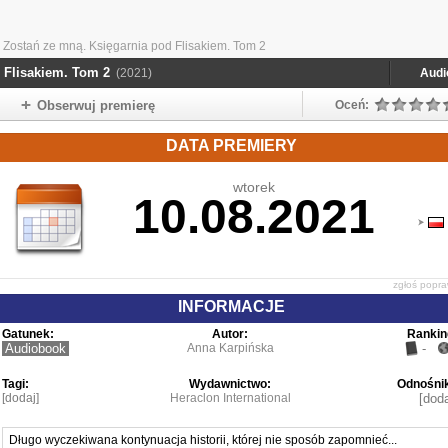
 Zostań ze mną. Księgarnia pod Flisakiem. Tom 2
 Flisakiem. Tom 2
(2021)
Audi
Obserwuj premierę
Oceń:
DATA PREMIERY
wtorek
10.08.2021
zgłoś popr
INFORMACJE
Gatunek:
Autor:
Rankin
Audiobook
Anna Karpińska
-
Tagi:
Wydawnictwo:
Odnośnik
[dodaj]
Heraclon International
[doda
Długo wyczekiwana kontynuacja historii, której nie sposób zapomnieć...