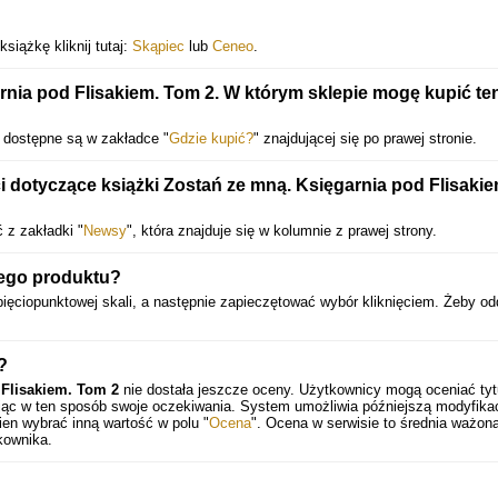
siążkę kliknij tutaj:
Skąpiec
lub
Ceneo
.
rnia pod Flisakiem. Tom 2. W którym sklepie mogę kupić te
 dostępne są w zakładce "
Gdzie kupić?
" znajdującej się po prawej stronie.
dotyczące książki Zostań ze mną. Księgarnia pod Flisakie
 z zakładki "
Newsy
", która znajduje się w kolumnie z prawej strony.
tego produktu?
ięciopunktowej skali, a następnie zapieczętować wybór kliknięciem. Żeby o
?
 Flisakiem. Tom 2
nie dostała jeszcze oceny. Użytkownicy mogą oceniać tyt
ając w ten sposób swoje oczekiwania. System umożliwia późniejszą modyfika
en wybrać inną wartość w polu "
Ocena
". Ocena w serwisie to średnia ważona
kownika.