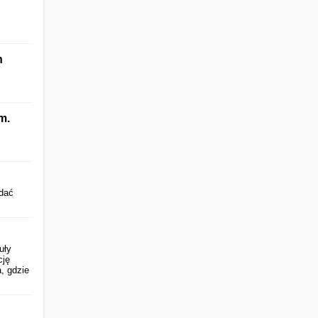
n
m.
ddać
uły
cję
, gdzie