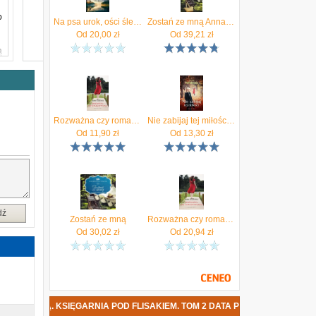
o
Na psa urok, ości śledzia
Zostań ze mną Anna Karpińska
Od
20,00
zł
Od
39,21
zł
ą
e
a
Rozważna czy romantyczna?
Nie zabijaj tej miłości Anna Karpińska
Od
11,90
zł
Od
13,30
zł
dź
Zostań ze mną
Rozważna czy romantyczna? (E-book)
Od
30,02
zł
Od
20,94
zł
MNĄ. KSIĘGARNIA POD FLISAKIEM. TOM 2 DATA PREMIERY