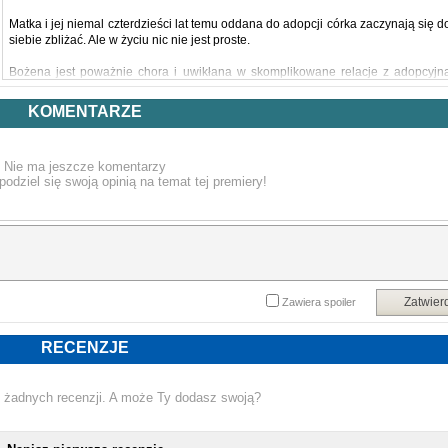
Matka i jej niemal czterdzieści lat temu oddana do adopcji córka zaczynają się d
siebie zbliżać. Ale w życiu nic nie jest proste.
Bożena jest poważnie chora i uwikłana w skomplikowane relacje z adopcyjn
córką. Dagmara stara się utrzymać przejętą w spadku księgarnię i posklejać życi
rodzinne, przeżywając jednocześnie uczuciowe wzloty i upadki.
KOMENTARZE
Ile zależy od losu, a ile od nas samych? – pyta autorka, prowadząc czytelnik
krętą drogą ludzkich uczuć i charakterów.
Nie ma jeszcze komentarzy
podziel się swoją opinią na temat tej premiery!
Zostań ze mną to drugi tom cyklu "Księgarnia pod Flisakiem".
Powyższy opis pochodzi od wydawcy.
Zatwier
Zawiera spoiler
RECENZJE
 żadnych recenzji. A może Ty dodasz swoją?
NOWA KSIĄŻKA ANNA KARPIŃSKA - ZOSTAŃ ZE 