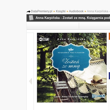
DataPremiery.pl
»
Książki
»
Audiobook
»
Anna Karpińska -
Anna Karpińska - Zostań ze mną. Księgarnia pod