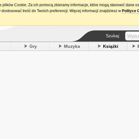
ie plików Cookie. Za ich pomocą zbieramy informacje, które mogą stanowić dane o
15. urodziny DataPremiery.pl
 dostosować treść do Twoich preferencji. Więcej informacji znajdziesz w
Polityce 
Szukaj:
y
Gry
Muzyka
Książki