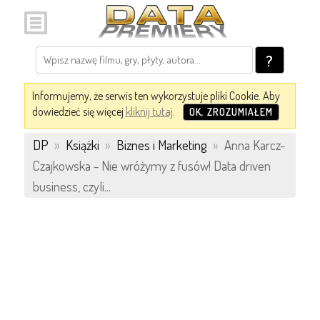
?
Informujemy, że serwis ten wykorzystuje pliki Cookie. Aby
dowiedzieć się więcej
kliknij tutaj
.
OK, ZROZUMIAŁEM
DP
»
Książki
»
Biznes i Marketing
»
Anna Karcz-
Czajkowska - Nie wróżymy z fusów! Data driven
business, czyli...