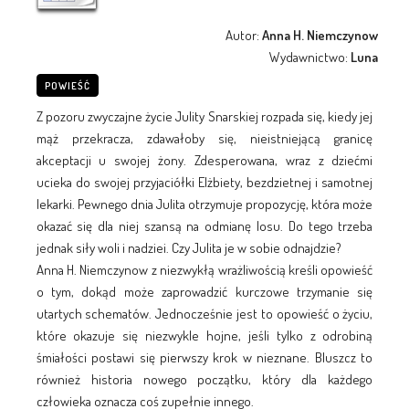
Autor:
Anna H. Niemczynow
Wydawnictwo:
Luna
POWIEŚĆ
Z pozoru zwyczajne życie Julity Snarskiej rozpada się, kiedy jej
mąż przekracza, zdawałoby się, nieistniejącą granicę
akceptacji u swojej żony. Zdesperowana, wraz z dziećmi
ucieka do swojej przyjaciółki Elżbiety, bezdzietnej i samotnej
lekarki. Pewnego dnia Julita otrzymuje propozycję, która może
okazać się dla niej szansą na odmianę losu. Do tego trzeba
jednak siły woli i nadziei. Czy Julita je w sobie odnajdzie?
Anna H. Niemczynow z niezwykłą wrażliwością kreśli opowieść
o tym, dokąd może zaprowadzić kurczowe trzymanie się
utartych schematów. Jednocześnie jest to opowieść o życiu,
które okazuje się niezwykle hojne, jeśli tylko z odrobiną
śmiałości postawi się pierwszy krok w nieznane. Bluszcz to
również historia nowego początku, który dla każdego
człowieka oznacza coś zupełnie innego.