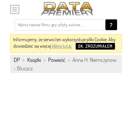
?
Informujemy, że serwis ten wykorzystuje pliki Cookie. Aby
dowiedzieć się więcej
kliknij tutaj
.
OK, ZROZUMIAŁEM
DP
»
Książki
»
Powieść
»
Anna H. Niemczynow
- Bluszcz