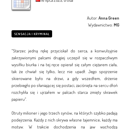
16 lipca 2025, środa
Autor:
Anna Green
Wydawnictwo:
MG
SENSACJA I KRYMINAŁ
"Starzec jedną rękę przyciskał do serca, a konwulsyjnie
zakrzywionymi palcami drugiej uczepił się w rozpaczliwym
wysiłku biurka i na tej ręce opierał się całym ciężarem ciała,
tak że chwiał się tylko, lecz nie upadł. Jego spojrzenie
skierowane było na drzwi, a gdy wszedłem, drżenie
przebiegło po słaniającej się postaci, zaciśnięta na sercu dłoń
rozchyliła się i ujrzałem w palcach starca zmięty skrawek
papieru".
Otruty milioner i jego trzech synów, na których szybko padają
podejrzenia. Każdy z nich skrywa własne tajemnice, każdy ma
motyw. W trakcie dochodzenia na jaw wychodzą