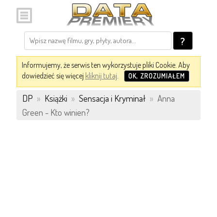
?
Informujemy, że serwis ten wykorzystuje pliki Cookie. Aby
dowiedzieć się więcej
kliknij tutaj
.
OK, ZROZUMIAŁEM
DP
»
Książki
»
Sensacja i Kryminał
»
Anna
Green - Kto winien?