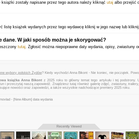
 książki zostały napisane przez tego autora należy kliknąć
utaj
albo przejść 
 listę książek wydanych przez tego wydawcę kliknij w jego nazwę lub klikni
e dane. W jaki sposób można je skorygować?
mieszczony
tutaj
. Zgłosić można niepoprawne daty wydania, opisy, zwiastuny o
enne wybory polskich Żydów
? Kiedy wychodzi Anna Bikont - Nie koniec, nie początek. Pow
owa książka Anna Bikont
z 2025 roku to główny temat tego artykułu i tej podstrony. 
tun
i przeczytaj naszą zapowiedź. Znajdziesz tutaj również galerię zdjęć, zwiastuny, trailery,
esujące nowości oraz zapowiedzi, a także wszystkie nadchodzące premiery 2025 roku.
movlad - [New Album] data wydania
Recently Viewed