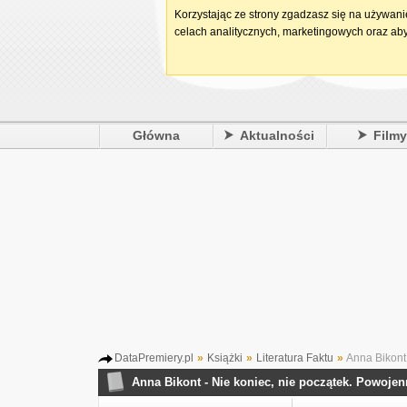
Korzystając ze strony zgadzasz się na używan
celach analitycznych, marketingowych oraz aby
Główna
Aktualności
Film
DataPremiery.pl
»
Książki
»
Literatura Faktu
»
Anna Bikont 
Anna Bikont - Nie koniec, nie początek. Powoje