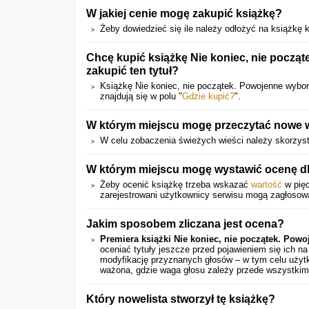
W jakiej cenie mogę zakupić książkę?
Żeby dowiedzieć się ile należy odłożyć na książkę kl
Chcę kupić książkę Nie koniec, nie począ
zakupić ten tytuł?
Książkę Nie koniec, nie początek. Powojenne wyb
znajdują się w polu "
Gdzie kupić?
".
W którym miejscu mogę przeczytać nowe w
W celu zobaczenia świeżych wieści należy skorzys
W którym miejscu mogę wystawić ocenę dl
Żeby ocenić książkę trzeba wskazać
wartość
w pięc
zarejestrowani użytkownicy serwisu mogą zagłosow
Jakim sposobem zliczana jest ocena?
Premiera książki Nie koniec, nie początek. Pow
oceniać tytuły jeszcze przed pojawieniem się ich 
modyfikację przyznanych głosów – w tym celu użytk
ważona, gdzie waga głosu zależy przede wszystkim
Który nowelista stworzył tę książkę?