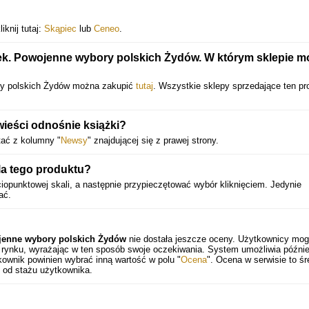
iknij tutaj:
Skąpiec
lub
Ceneo
.
tek. Powojenne wybory polskich Żydów. W którym sklepie 
ory polskich Żydów można zakupić
tutaj
. Wszystkie sklepy sprzedające ten pr
ieści odnośnie książki?
tać z kolumny "
Newsy
" znajdującej się z prawej strony.
a tego produktu?
iopunktowej skali, a następnie przypieczętować wybór kliknięciem. Jedynie
ać.
ojenne wybory polskich Żydów
nie dostała jeszcze oceny. Użytkownicy mo
na rynku, wyrażając w ten sposób swoje oczekiwania. System umożliwia późni
ownik powinien wybrać inną wartość w polu "
Ocena
". Ocena w serwisie to śr
 od stażu użytkownika.