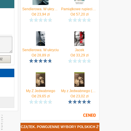
Sendlerowa. W ukryciu (Audiobook)
Pamiątkowe rupiecie. Biografia Wisławy Szymborskiej (E-book)
o
Od
23,94
zł
Od
57,20
zł
m
m
?
n
ż
ć
Sendlerowa. W ukryciu
Jacek
Od
28,89
zł
Od
33,29
zł
h
dź
,
My Z Jedwabnego
My z Jedwabnego (E-book)
Od
29,65
zł
Od
23,02
zł
OCZĄTEK. POWOJENNE WYBORY POLSKICH ŻYDÓW DATA PREMIERY