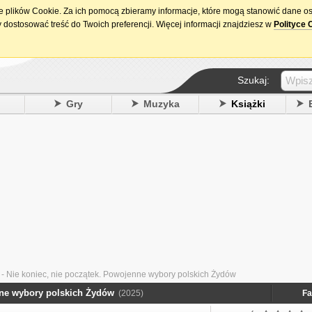
ie plików Cookie. Za ich pomocą zbieramy informacje, które mogą stanowić dane o
15. urodziny DataPremiery.pl
 dostosować treść do Twoich preferencji. Więcej informacji znajdziesz w
Polityce 
Szukaj:
y
Gry
Muzyka
Książki
- Nie koniec, nie początek. Powojenne wybory polskich Żydów
nne wybory polskich Żydów
(2025)
Fa