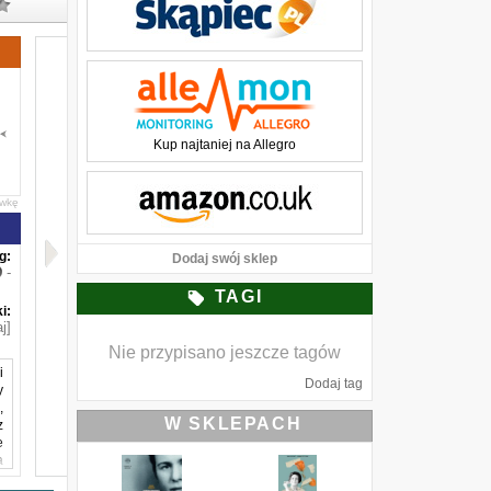
Kup najtaniej na Allegro
awkę
g:
Dodaj swój sklep
-
TAGI
i:
j]
Nie przypisano jeszcze tagów
i
Dodaj tag
y
,
W SKLEPACH
z
e
a