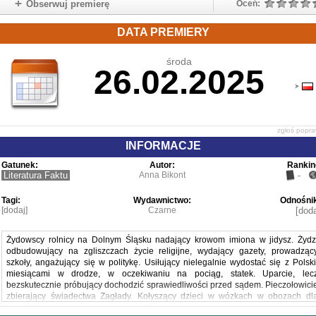
Obserwuj premierę
Oceń:
DATA PREMIERY
środa
26.02.2025
zgłoś popr
INFORMACJE
Gatunek:
Autor:
Rankin
Literatura Faktu
Anna Bikont
-
Tagi:
Wydawnictwo:
Odnośnik
[dodaj]
Czarne
[doda
Żydowscy rolnicy na Dolnym Śląsku nadający krowom imiona w jidysz. Żydz
odbudowujący na zgliszczach życie religijne, wydający gazety, prowadząc
szkoły, angażujący się w politykę. Usiłujący nielegalnie wydostać się z Polski
miesiącami w drodze, w oczekiwaniu na pociąg, statek. Uparcie, lec
bezskutecznie próbujący dochodzić sprawiedliwości przed sądem. Pieczołowici
zbierający świadectwa Zagłady. Kołyszący dzieci w wózkach w obozach dl
uchodźców. Planujący zatruć wodę w niemieckich miastach.