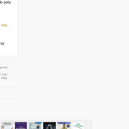
do pola
j
utaj
.
raz
ojenne
U nas
 klipy