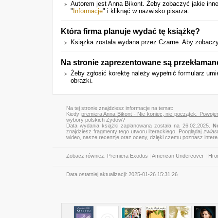
Autorem jest Anna Bikont. Żeby zobaczyć jakie inne
"
Informacje
" i kliknąć w nazwisko pisarza.
Która firma planuje wydać tę książkę?
Książka została wydana przez Czarne. Aby zobaczyć
Na stronie zaprezentowane są przekłaman
Żeby zgłosić korektę należy wypełnić formularz u
obrazki.
Na tej stronie znajdziesz informacje na temat:
Kiedy
premiera Anna Bikont - Nie koniec, nie początek. Powoj
wybory polskich Żydów?
Data wydania książki zaplanowana została na 26.02.2025.
N
znajdziesz fragmenty tego utworu literackiego. Pooglądaj
zwias
wideo, nasze recenzje oraz oceny, dzięki czemu poznasz inter
Zobacz również:
Premiera Exodus
|
American Undercover
|
Hro
Data ostatniej aktualizacji:
2025-01-26 15:31:26