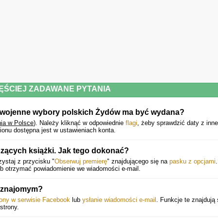
ĘŚCIEJ ZADAWANE PYTANIA
 Powojenne wybory polskich Żydów ma być wydana?
ia w Polsce
).
Należy kliknąć w odpowiednie
flagi
, żeby sprawdzić daty z inn
ionu dostępna jest w ustawieniach konta.
zących książki. Jak tego dokonać?
ystaj z przycisku "
Obserwuj premierę
" znajdującego się na
pasku z opcjami
.
ub otrzymać powiadomienie we wiadomości e-mail.
i znajomym?
rony w serwisie Facebook
lub
ysłanie wiadomości e-mail
. Funkcje te znajdują 
strony.