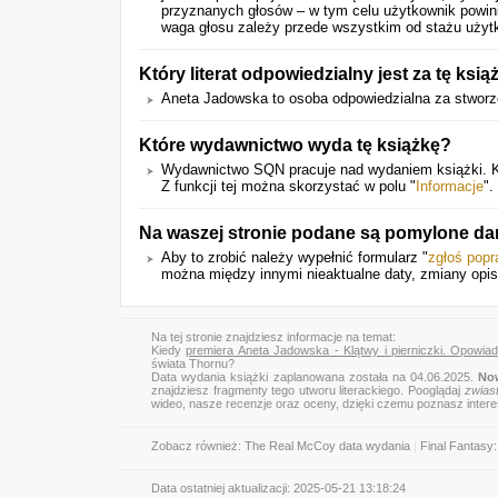
przyznanych głosów – w tym celu użytkownik powini
waga głosu zależy przede wszystkim od stażu użyt
Który literat odpowiedzialny jest za tę ksią
Aneta Jadowska to osoba odpowiedzialna za stworze
Które wydawnictwo wyda tę książkę?
Wydawnictwo SQN pracuje nad wydaniem książki. Kli
Z funkcji tej można skorzystać w polu "
Informacje
".
Na waszej stronie podane są pomylone da
Aby to zrobić należy wypełnić formularz "
zgłoś pop
można między innymi nieaktualne daty, zmiany opis
Na tej stronie znajdziesz informacje na temat:
Kiedy
premiera Aneta Jadowska - Klątwy i pierniczki. Opowia
świata Thornu?
Data wydania książki zaplanowana została na 04.06.2025.
No
znajdziesz fragmenty tego utworu literackiego. Pooglądaj
zwias
wideo, nasze recenzje oraz oceny, dzięki czemu poznasz inter
Zobacz również:
The Real McCoy data wydania
|
Final Fantasy
Data ostatniej aktualizacji:
2025-05-21 13:18:24