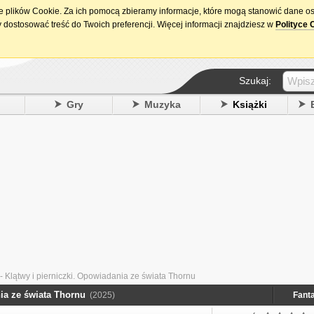
ie plików Cookie. Za ich pomocą zbieramy informacje, które mogą stanowić dane o
15. urodziny DataPremiery.pl
 dostosować treść do Twoich preferencji. Więcej informacji znajdziesz w
Polityce 
Szukaj:
y
Gry
Muzyka
Książki
 Klątwy i pierniczki. Opowiadania ze świata Thornu
ia ze świata Thornu
(2025)
Fant