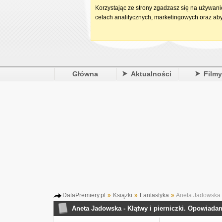
Korzystając ze strony zgadzasz się na używan
celach analitycznych, marketingowych oraz aby
Główna
Aktualności
Film
DataPremiery.pl
»
Książki
»
Fantastyka
»
Aneta Jadowska -
Aneta Jadowska - Klątwy i pierniczki. Opowiadan