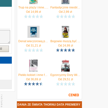
Trup na plaży i inne... Aneta Jadowska
Fantastycznie nieobliczalni. Antologia opowiadań autorów SQN. Tom 1 (e-Book)
Od
14,99
zł
Od
2,99
zł
e
e
e
Denat wieczorową porą w.2
Bogowie muszą być szaleni - Aneta Jadowska (E-book)
Od
31,21
zł
Od
24,99
zł
e
dź
Piekło kobiet i inne felietony
Egzorcyzmy Dory Wilk Aneta Jadowska
Od
36,69
zł
Od
29,51
zł
ZKI. OPOWIADANIA ZE ŚWIATA THORNU DATA PREMIERY