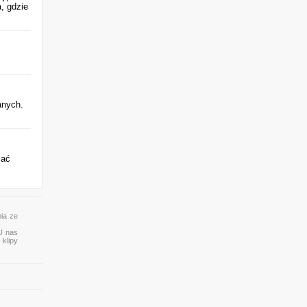
, gdzie
.
anych.
zać
ia ze
 U nas
 klipy