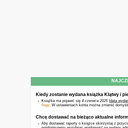
NAJCZ
Kiedy zostanie wydana książka Klątwy i pi
Książka ma pojawić się
4 czerwca 2025
(
data wyda
flagę
. W ustawieniach konta można zmienić domyślni
Chcę dostawać na bieżąco aktualne inform
Aby dostawać raporty o książce skorzystaj z przyci
poinformujemy wysyłając wiadomość na podany adres 