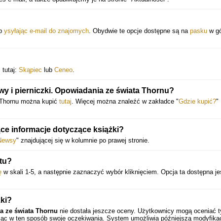
ub
ysyłając e-mail do znajomych
. Obydwie te opcje dostępne są na
pasku
w gó
 tutaj:
Skąpiec
lub
Ceneo
.
wy i pierniczki. Opowiadania ze świata Thornu?
a Thornu można kupić
tutaj
. Więcej można znaleźć w zakładce "
Gdzie kupić?
"
ce informacje dotyczące książki?
Newsy
" znajdującej się w kolumnie po prawej stronie.
tu?
ę
w skali 1-5, a następnie zaznaczyć wybór kliknięciem. Opcja ta dostępna je
.
żki?
ia ze świata Thornu
nie dostała jeszcze oceny. Użytkownicy mogą oceniać t
ając w ten sposób swoje oczekiwania. System umożliwia późniejszą modyfika