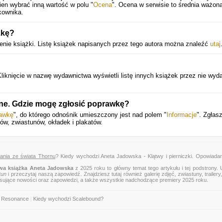
en wybrać inną wartość w polu "
Ocena
". Ocena w serwisie to średnia ważona
kownika.
żkę?
nie książki. Listę książek napisanych przez tego autora można znaleźć
utaj
knięcie w nazwę wydawnictwa wyświetli listę innych książek przez nie wyd
ne. Gdzie mogę zgłosić poprawkę?
rawkę
", do którego odnośnik umieszczony jest nad polem "
Informacje
". Zgłas
ów, zwiastunów, okładek i plakatów.
dania ze świata Thornu
? Kiedy wychodzi Aneta Jadowska - Klątwy i pierniczki. Opowiadan
wa książka Aneta Jadowska
z 2025 roku to główny temat tego artykułu i tej podstrony.
tun
i przeczytaj naszą zapowiedź. Znajdziesz tutaj również galerię zdjęć, zwiastuny, trailery,
esujące nowości oraz zapowiedzi, a także wszystkie nadchodzące premiery 2025 roku.
: Resonance
|
Kiedy wychodzi Scalebound?