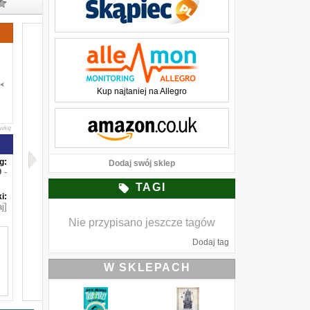
Kup najtaniej na Allegro
awkę
g:
Dodaj swój sklep
-
TAGI
i:
j]
Nie przypisano jeszcze tagów
Dodaj tag
W SKLEPACH
h