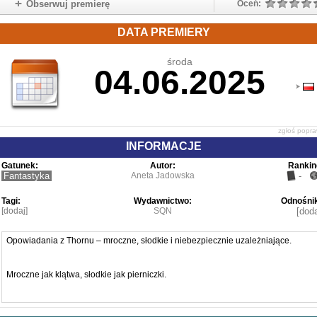
Obserwuj premierę
Oceń:
DATA PREMIERY
środa
04.06.2025
zgłoś popr
INFORMACJE
Gatunek:
Autor:
Rankin
Fantastyka
Aneta Jadowska
-
Tagi:
Wydawnictwo:
Odnośnik
[dodaj]
SQN
[doda
Opowiadania z Thornu – mroczne, słodkie i niebezpiecznie uzależniające.
Mroczne jak klątwa, słodkie jak pierniczki.
Całkiem nowy zbiór opowiadań ze świata Thornu i triumfalny powrót ulubionyc