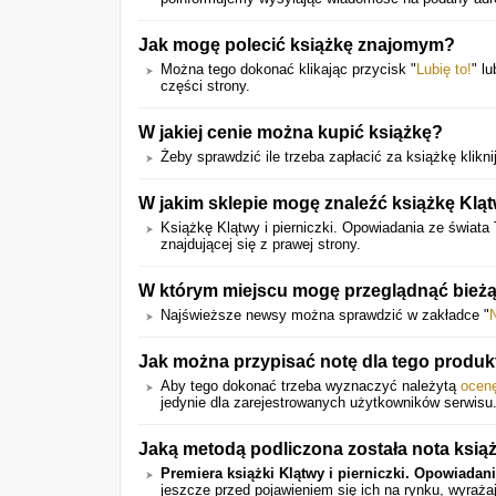
Jak mogę polecić książkę znajomym?
Można tego dokonać klikając przycisk "
Lubię to!
" l
części strony.
W jakiej cenie można kupić książkę?
Żeby sprawdzić ile trzeba zapłacić za książkę kliknij
W jakim sklepie mogę znaleźć książkę Kląt
Książkę Klątwy i pierniczki. Opowiadania ze świat
znajdującej się z prawej strony.
W którym miejscu mogę przeglądnąć bieżą
Najświeższe newsy można sprawdzić w zakładce "
Jak można przypisać notę dla tego produk
Aby tego dokonać trzeba wyznaczyć należytą
ocen
jedynie dla zarejestrowanych użytkowników serwisu
Jaką metodą podliczona została nota ksią
Premiera książki Klątwy i pierniczki. Opowiadan
jeszcze przed pojawieniem się ich na rynku, wyraż