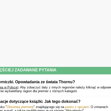
ĘŚCIEJ ZADAWANE PYTANIA
erniczki. Opowiadania ze świata Thornu?
nia w Polsce
).
Aby zobaczyć daty z innych regionów należy kliknąć w odpowi
e wyświetlany region dla premier z różnych kategorii.
acje dotyczące książki. Jak tego dokonać?
sku "
Obserwuj premierę
" znajdującego się na
pasku z opcjami
. O zmianach
e-mail, a także opublikujemy je na stronie "Aktualności".