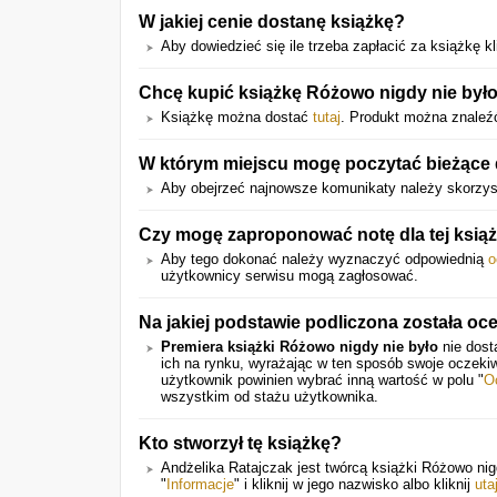
W jakiej cenie dostanę książkę?
Aby dowiedzieć się ile trzeba zapłacić za książkę kli
Chcę kupić książkę Różowo nigdy nie było
Książkę można dostać
tutaj
. Produkt można znaleź
W którym miejscu mogę poczytać bieżące 
Aby obejrzeć najnowsze komunikaty należy skorzyst
Czy mogę zaproponować notę dla tej książ
Aby tego dokonać należy wyznaczyć odpowiednią
o
użytkownicy serwisu mogą zagłosować.
Na jakiej podstawie podliczona została oc
Premiera książki Różowo nigdy nie było
nie dost
ich na rynku, wyrażając w ten sposób swoje oczeki
użytkownik powinien wybrać inną wartość w polu "
O
wszystkim od stażu użytkownika.
Kto stworzył tę książkę?
Andżelika Ratajczak jest twórcą książki Różowo nigd
"
Informacje
" i kliknij w jego nazwisko albo kliknij
uta