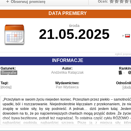
Obserwuj premierę
Oceń:
DATA PREMIERY
środa
21.05.2025
zgłoś popr
INFORMACJE
Gatunek:
Autor:
Rankin
Biografie
Andżelika Ratajczak
-
Tagi:
Wydawnictwo:
Odnośnik
[dodaj]
Pan Wydawca
[doda
„Przeżyłam w swoim życiu niejeden koniec. Przeszłam przez piekło – samotność
upadki, ból i rozczarowanie. Niejednokrotnie klęczałam z przekonaniem, że ni
znajdę w sobie siły, by się podnieść. A jednak… dziś jestem tutaj. Jeste
dowodem na to, że po najciemniejszych chwilach mogą przyjść dobre. Że życie
choć bywa bezlitosne, potrafi też nagradzać. To ostatnia część cyklu RÓŻOWO 
najbardziej osobista, najbardziej szczera. Piszę ją z miejsca siły, któr
zbudowałam z bólu. To opowieść o tym, że warto walczyć, nawet kiedy nie wida