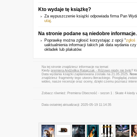
Kto wydaje tę książkę?
Za wypuszczenie książki odpowiada firma Pan Wydawc
utaj
.
Na stronie podane są niedobre informacje
Poprawkę można zgłosić korzystając z opcji "
zgłoś
uaktualnienia informacji takich jak data wydania cz
okładek lub plakatów.
Na tej stronie znajdziesz informacje na temat:
Kiedy
premiera Andżelika Ratajczak - Różowo nigdy nie było
? K
Data wydania książki zaplanowana została na 21.05.2025.
Nowa
znajdziesz fragmenty tego utworu literackiego. Pooglądaj
zwias
wideo, nasze recenzje oraz oceny, dzięki czemu poznasz inter
Zobacz również:
Premiera Obecność - sezon 1
|
Skate 4 kiedy 
Data ostatniej aktualizacji:
2025-05-19 11:14:35