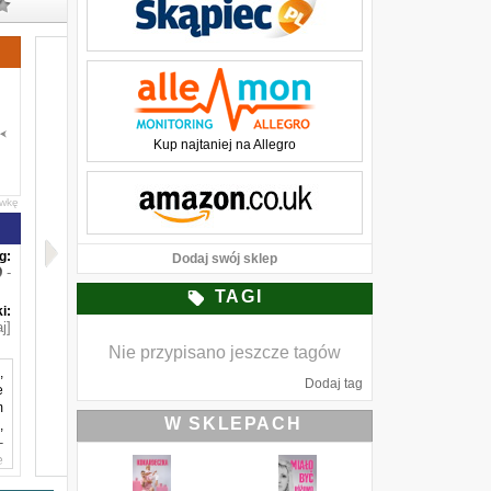
Kup najtaniej na Allegro
awkę
g:
Dodaj swój sklep
-
TAGI
i:
j]
Nie przypisano jeszcze tagów
,
Dodaj tag
e
m
W SKLEPACH
,
–
e
ć