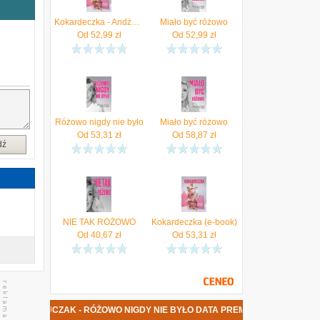
Kokardeczka - Andżelika Ratajczak, Krzysztof Weder
Miało być różowo
a
Od
52,99
zł
Od
52,99
zł
Różowo nigdy nie było
Miało być różowo
Od
53,31
zł
Od
58,87
zł
dź
NIE TAK RÓŻOWO
Kokardeczka (e-book)
Od
40,67
zł
Od
53,31
zł
RATAJCZAK - RÓŻOWO NIGDY NIE BYŁO DATA PREMIERY