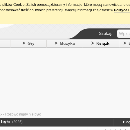
ie plików Cookie. Za ich pomocą zbieramy informacje, które mogą stanowić dane o
15. urodziny DataPremiery.pl
 dostosować treść do Twoich preferencji. Więcej informacji znajdziesz w
Polityce 
Szukaj:
y
Gry
Muzyka
Książki
k - Różowo nigdy nie było
 było
(2025)
Biog