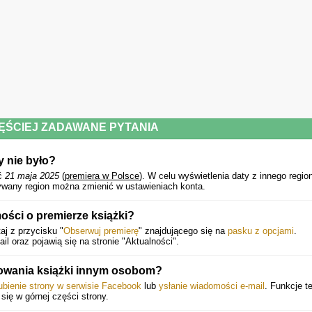
ĘŚCIEJ ZADAWANE PYTANIA
y nie było?
ać
21 maja 2025
(
premiera w Polsce
).
W celu wyświetlenia daty z innego regio
wany region można zmienić w ustawieniach konta.
ści o premierze książki?
aj z przycisku "
Obserwuj premierę
" znajdującego się na
pasku z opcjami
.
 oraz pojawią się na stronie "Aktualności".
owania książki innym osobom?
ubienie strony w serwisie Facebook
lub
ysłanie wiadomości e-mail
. Funkcje t
 się w górnej części strony.