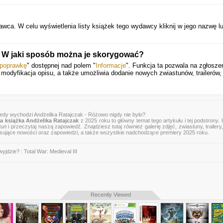
a. W celu wyświetlenia listy książek tego wydawcy kliknij w jego nazwę lub
. W jaki sposób można je skorygować?
 poprawkę
" dostępnej nad polem "
Informacje
". Funkcja ta pozwala na zgłosze
y modyfikacja opisu, a także umożliwia dodanie nowych zwiastunów, trailerów,
iedy wychodzi Andżelika Ratajczak - Różowo nigdy nie było?
 książka Andżelika Ratajczak
z 2025 roku to główny temat tego artykułu i tej podstrony.
tun
i przeczytaj naszą zapowiedź. Znajdziesz tutaj również galerię zdjęć, zwiastuny, trailery,
esujące nowości oraz zapowiedzi, a także wszystkie nadchodzące premiery 2025 roku.
wyjdzie?
|
Total War: Medieval III
Recently Viewed