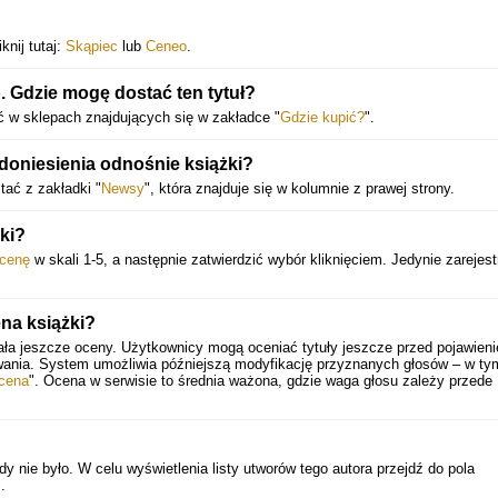
knij tutaj:
Skąpiec
lub
Ceneo
.
. Gdzie mogę dostać ten tytuł?
ć w sklepach znajdujących się w zakładce "
Gdzie kupić?
".
doniesienia odnośnie książki?
ać z zakładki "
Newsy
", która znajduje się w kolumnie z prawej strony.
ki?
cenę
w skali 1-5, a następnie zatwierdzić wybór kliknięciem. Jedynie zarejes
ena książki?
ała jeszcze oceny. Użytkownicy mogą oceniać tytuły jeszcze przed pojawien
wania. System umożliwia późniejszą modyfikację przyznanych głosów – w ty
cena
". Ocena w serwisie to średnia ważona, gdzie waga głosu zależy przede
y nie było. W celu wyświetlenia listy utworów tego autora przejdź do pola
j
.