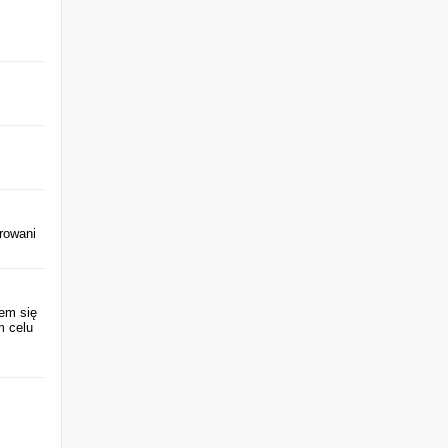
trowani
iem się
m celu