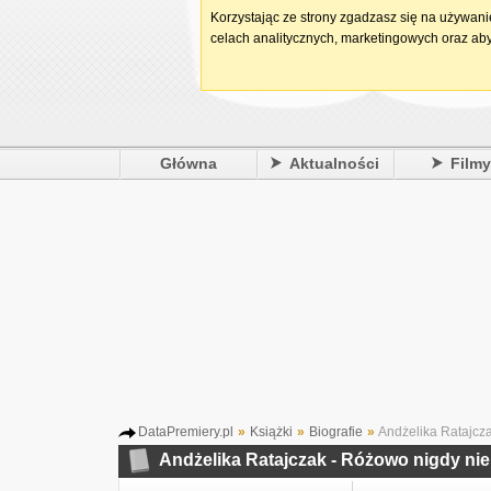
Korzystając ze strony zgadzasz się na używan
celach analitycznych, marketingowych oraz aby
Główna
Aktualności
Film
DataPremiery.pl
»
Książki
»
Biografie
»
Andżelika Ratajcza
Andżelika Ratajczak - Różowo nigdy nie