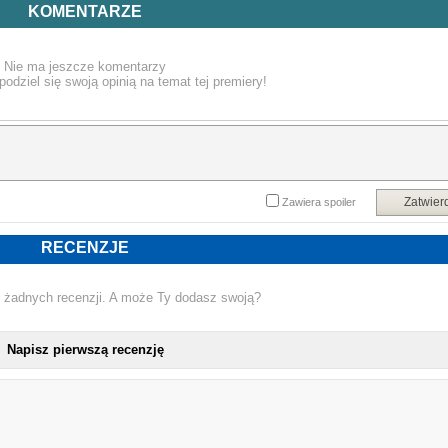
już sensu.
KOMENTARZE
Jeśli kiedykolwiek czułaś się niewidzialna, zagubiona, niewystarczająca – t
książka jest dla Ciebie”.
Nie ma jeszcze komentarzy
podziel się swoją opinią na temat tej premiery!
- Andżelika Ratajczak
Powyższy opis pochodzi od wydawcy.
Zatwier
Zawiera spoiler
RECENZJE
 żadnych recenzji. A może Ty dodasz swoją?
Napisz pierwszą recenzję
NOWA KSIĄŻKA ANDŻELIKA 