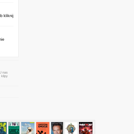
 kliknij
nie
 U nas
 klipy