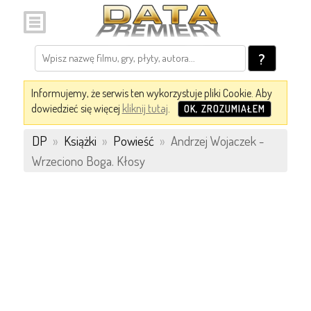
?
Informujemy, że serwis ten wykorzystuje pliki Cookie. Aby
dowiedzieć się więcej
kliknij tutaj
.
OK, ZROZUMIAŁEM
DP
»
Książki
»
Powieść
»
Andrzej Wojaczek -
Wrzeciono Boga. Kłosy