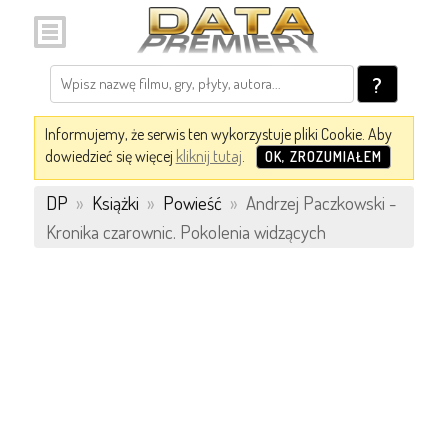
?
Informujemy, że serwis ten wykorzystuje pliki Cookie. Aby
dowiedzieć się więcej
kliknij tutaj
.
OK, ZROZUMIAŁEM
DP
»
Książki
»
Powieść
»
Andrzej Paczkowski -
Kronika czarownic. Pokolenia widzących