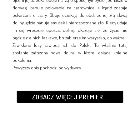
ojcem jej dziecka. Oboje marzą o spokojnym życiu, jednakże w
Norwegii panuje polowanie na czarownice, a Ingrid zostaje
oskarżona o czary. Oboje uciekają do obdarzonej złą sławą
doliny, gdzie panuje smutek i nierozpoznane zło. Kiedy udaje
im się wreszcie opuścić dolinę, okazuje się, że życie nie
będzie dla nich łaskawe, bo zabierze im wszystko, co ważne...
Zawikłane losy zawiodą ich do Polski. To właśnie tutaj
zostanie założona nowa dolina, w której osiądą kolejne
pokolenia.
Powyższy opis pochodzi od wydawcy.
ZOBACZ WIĘCEJ PREMIER...