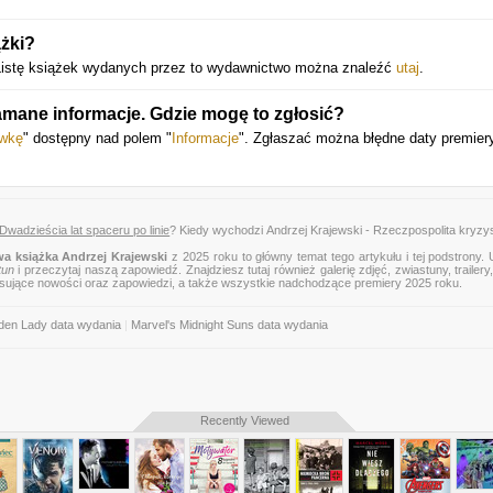
ążki?
istę książek wydanych przez to wydawnictwo można znaleźć
utaj
.
amane informacje. Gdzie mogę to zgłosić?
awkę
" dostępny nad polem "
Informacje
". Zgłaszać można błędne daty premiery
wadzieścia lat spaceru po linie
? Kiedy wychodzi Andrzej Krajewski - Rzeczpospolita kryz
a książka Andrzej Krajewski
z 2025 roku to główny temat tego artykułu i tej podstrony.
tun
i przeczytaj naszą zapowiedź. Znajdziesz tutaj również galerię zdjęć, zwiastuny, trailery,
esujące nowości oraz zapowiedzi, a także wszystkie nadchodzące premiery 2025 roku.
den Lady data wydania
|
Marvel's Midnight Suns data wydania
Recently Viewed