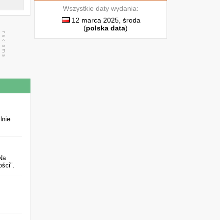
:
Wszystkie daty wydania:
.
12 marca 2025, środa
(
polska data
)
lnie
Na
ści".