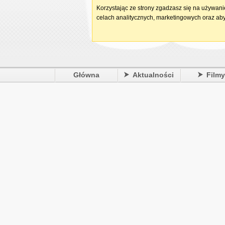
Korzystając ze strony zgadzasz się na używan
celach analitycznych, marketingowych oraz aby
Główna
Aktualności
Film