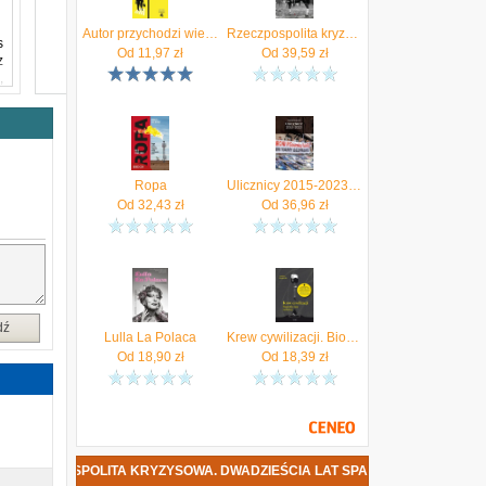
Autor przychodzi wieczorem Antologia jubileuszowa na 20-lecie Wydawnictwa W.A.B.
Rzeczpospolita kryzysowa. Dwadzieścia lat spaceru po linie (ebook)
s
Od
11,97
zł
Od
39,59
zł
z
,
o
b
u
Ropa
Ulicznicy 2015-2023 Krajewski Andrzej
e
Od
32,43
zł
Od
36,96
zł
a
P
,
h
dź
Lulla La Polaca
Krew cywilizacji. Biografia ropy naftowej (e-Book)
a
Od
18,90
zł
Od
18,39
zł
y
TA KRYZYSOWA. DWADZIEŚCIA LAT SPACERU PO LINIE DATA PREMIERY
j