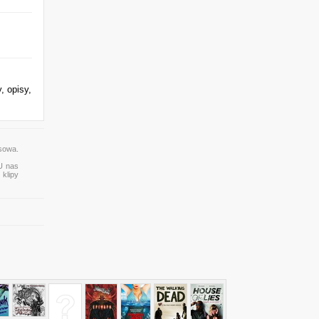
, opisy,
ysowa.
 U nas
 klipy