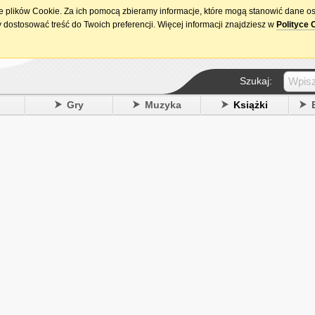
ie plików Cookie. Za ich pomocą zbieramy informacje, które mogą stanowić dane o
15. urodziny DataPremiery.pl
 dostosować treść do Twoich preferencji. Więcej informacji znajdziesz w
Polityce 
Szukaj:
y
Gry
Muzyka
Książki