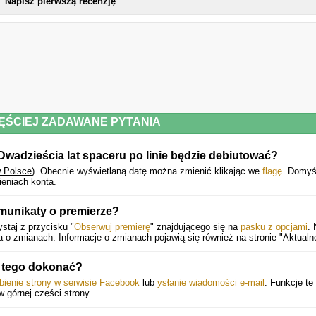
Napisz pierwszą recenzję
Krajewski pokazuje, że II RP była krajem toczącym się od kryzysu do kryzysu
hiperinflacja, kryzys gospodarczy, zamach stanu, krwawe spory wewnętrzne
Bogate źródła i świetne pióro!”.
Adam Leszczyński, autor Ludowej Historii Polski
Powyższy opis pochodzi od wydawcy.
ĘŚCIEJ ZADAWANE PYTANIA
Dwadzieścia lat spaceru po linie będzie debiutować?
w Polsce
).
Obecnie wyświetlaną datę można zmienić klikając we
flagę
. Domyś
eniach konta.
munikaty o premierze?
staj z przycisku "
Obserwuj premierę
" znajdującego się na
pasku z opcjami
. 
o zmianach. Informacje o zmianach pojawią się również na stronie "Aktualno
k tego dokonać?
bienie strony w serwisie Facebook
lub
ysłanie wiadomości e-mail
. Funkcje te
 w górnej części strony.