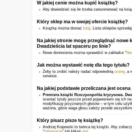
W jakiej cenie można kupić książkę?
Aby dowiedzieć się ile trzeba zarezerwować na książk
Który sklep ma w swojej ofercie książkę?
Książkę można dostać
tutaj
. Lista sklepów sprzedaj
Na jakiej stronie mogę przeglądnąć nowe 
Dwadzieścia lat spaceru po linie?
Nowe doniesienia można sprawdzić w zakładce "
Ne
Jak można wystawić notę dla tego tytułu?
Żeby to zrobić należy nadać odpowiednią
ocenę
, a 
serwisie.
Na jakiej podstawie przeliczana jest ocena
Premiera książki Rzeczpospolita kryzysowa. Dwad
oceniać tytuły jeszcze przed pojawieniem się ich 
modyfikację przyznanych głosów – w tym celu użytk
ważona, gdzie waga głosu zależy przede wszystkim
Który pisarz pisze tę książkę?
Andrzej Krajewski to twórca tej książki. Aby zobacz
"
Informacje
" lub kliknij
utaj
.