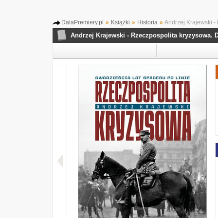
DataPremiery.pl
»
Książki
»
Historia
»
Andrzej Krajewski - 
Andrzej Krajewski - Rzeczpospolita kryzysowa. D