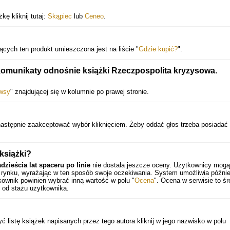
ę kliknij tutaj:
Skąpiec
lub
Ceneo
.
ących ten produkt umieszczona jest na liście "
Gdzie kupić?
".
komunikaty odnośnie książki Rzeczpospolita kryzysowa.
wsy
" znajdującej się w kolumnie po prawej stronie.
następnie zaakceptować wybór kliknięciem. Żeby oddać głos trzeba posiadać
 książki?
zieścia lat spaceru po linie
nie dostała jeszcze oceny. Użytkownicy mogą
na rynku, wyrażając w ten sposób swoje oczekiwania. System umożliwia późni
ownik powinien wybrać inną wartość w polu "
Ocena
". Ocena w serwisie to śr
 od stażu użytkownika.
yć listę książek napisanych przez tego autora kliknij w jego nazwisko w polu