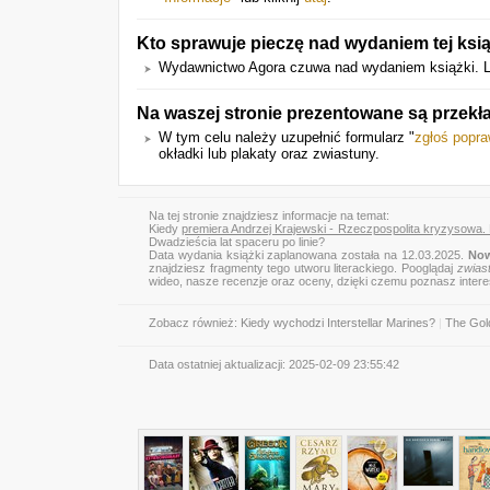
Kto sprawuje pieczę nad wydaniem tej ksi
Wydawnictwo Agora czuwa nad wydaniem książki. L
Na waszej stronie prezentowane są przekł
W tym celu należy uzupełnić formularz "
zgłoś popr
okładki lub plakaty oraz zwiastuny.
Na tej stronie znajdziesz informacje na temat:
Kiedy
premiera Andrzej Krajewski - Rzeczpospolita kryzysowa. D
Dwadzieścia lat spaceru po linie?
Data wydania książki zaplanowana została na 12.03.2025.
Now
znajdziesz fragmenty tego utworu literackiego. Pooglądaj
zwias
wideo, nasze recenzje oraz oceny, dzięki czemu poznasz inter
Zobacz również:
Kiedy wychodzi Interstellar Marines?
|
The Gol
Data ostatniej aktualizacji:
2025-02-09 23:55:42