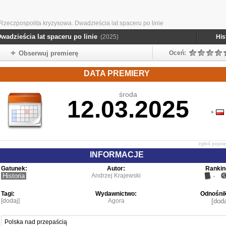
Rzeczpospolita kryzysowa. Dwadzieścia lat spaceru po linie
wadzieścia lat spaceru po linie
(2025)
His
Obserwuj premierę
Oceń:
DATA PREMIERY
środa
12.03.2025
zgłoś popr
INFORMACJE
Gatunek:
Autor:
Rankin
Historia
Andrzej Krajewski
-
Tagi:
Wydawnictwo:
Odnośnik
[dodaj]
Agora
[doda
Polska nad przepaścią