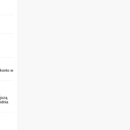
 konto w
ejszą
ednia