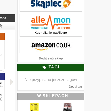
toria
Kup najtaniej na Allegro
Dodaj swój sklep
TAGI
awkę
Nie przypisano jeszcze tagów
g:
-
Dodaj tag
i:
W SKLEPACH
j]