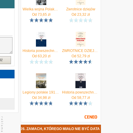
e
m
Wielka wojna Polaków 1914-1918 - Andrzej Chwalba
Zwrotnice dziejów
y
Od
73,65
zł
Od
23,32
zł
h
e
i
o
h
Historia powszechna 1989-2011
ZWROTNICE DZIEJÓW ALTERNATYWNE HISTORIE POLSKI
a
Od
63,20
zł
Od
52,79
zł
w
dź
)
y
”
Legiony polskie 1914-1918 - Andrzej Chwalba
Historia powszechna. 1989-2011
Od
34,98
zł
Od
58,77
zł
1926. ZAMACH, KTÓREGO MIAŁO NIE BYĆ DATA PREMIERY