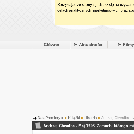
Korzystając ze strony zgadzasz się na używan
celach analitycznych, marketingowych oraz aby
Główna
Aktualności
Film
DataPremiery.pl
»
Książki
»
Historia
»
Andrzej Chwalba - M
Andrzej Chwalba - Maj 1926. Zamach, którego mi