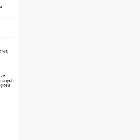
i
ciwą
cze
znanych
 głosu