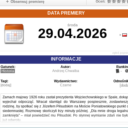
Obserwuj premierę
Oceń:
DATA PREMIERY
środa
29.04.2026
zgłoś popr
INFORMACJE
Gatunek:
Autor:
Rankin
Historia
Andrzej Chwalba
-
Tagi:
Wydawnictwo:
Odnośnik
[dodaj]
Czarne
[doda
Zamach majowy 1926 roku zastał prezydenta Wojciechowskiego w Spale, doką
wyjechał odpocząć. Wracał stamtąd do Warszawy pospiesznie, zostawiwsz
rodzinę, by spotkać się z Józefem Piłsudskim na Moście Poniatowskiego punkt 
siedemnastej. Rozmowę skończyli trzy minuty później. „Dla mnie droga legaln
zamknięta” – miał powiedzieć mu Piłsudski. Po słynnej wymianie zdań nie był
już odwrotu.