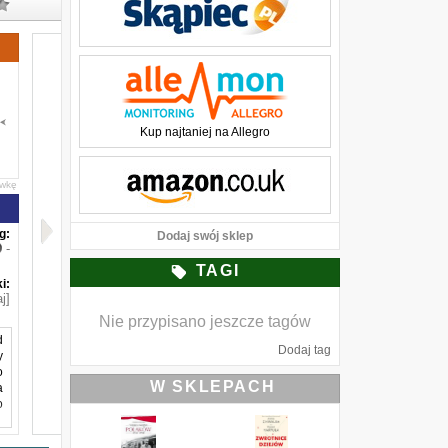
Kup najtaniej na Allegro
awkę
g:
Dodaj swój sklep
-
TAGI
i:
j]
Nie przypisano jeszcze tagów
d
Dodaj tag
y
o
W SKLEPACH
a
o