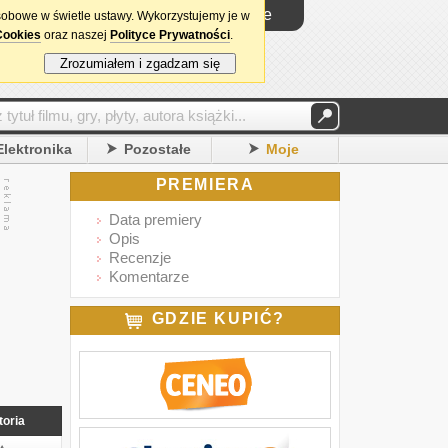
Logowanie
sobowe w świetle ustawy. Wykorzystujemy je w
Cookies
oraz naszej
Polityce Prywatności
.
Zrozumiałem i zgadzam się
Elektronika
Pozostałe
Moje
PREMIERA
Data premiery
Opis
Recenzje
Komentarze
GDZIE KUPIĆ?
toria