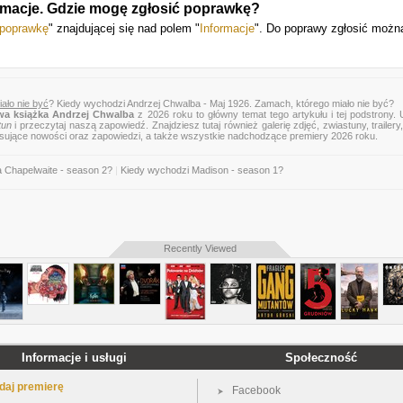
rmacje. Gdzie mogę zgłosić poprawkę?
 poprawkę
" znajdującej się nad polem "
Informacje
". Do poprawy zgłosić możn
ało nie być
? Kiedy wychodzi Andrzej Chwalba - Maj 1926. Zamach, którego miało nie być?
a książka Andrzej Chwalba
z 2026 roku to główny temat tego artykułu i tej podstrony.
tun
i przeczytaj naszą zapowiedź. Znajdziesz tutaj również galerię zdjęć, zwiastuny, trailery,
esujące nowości oraz zapowiedzi, a także wszystkie nadchodzące premiery 2026 roku.
a Chapelwaite - season 2?
|
Kiedy wychodzi Madison - season 1?
Recently Viewed
Informacje i usługi
Społeczność
daj premierę
Facebook