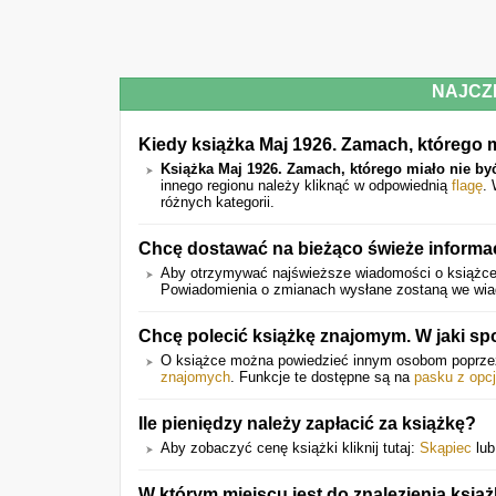
NAJCZ
Kiedy książka Maj 1926. Zamach, którego 
Książka Maj 1926. Zamach, którego miało nie by
innego regionu należy kliknąć w odpowiednią
flagę
.
różnych kategorii.
Chcę dostawać na bieżąco świeże informac
Aby otrzymywać najświeższe wiadomości o książce 
Powiadomienia o zmianach wysłane zostaną we wiado
Chcę polecić książkę znajomym. W jaki s
O książce można powiedzieć innym osobom poprz
znajomych
. Funkcje te dostępne są na
pasku z opc
Ile pieniędzy należy zapłacić za książkę?
Aby zobaczyć cenę książki kliknij tutaj:
Skąpiec
lu
W którym miejscu jest do znalezienia ksią