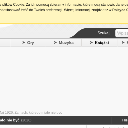
ie plików Cookie. Za ich pomocą zbieramy informacje, które mogą stanowić dane o
15. urodziny DataPremiery.pl
 dostosować treść do Twoich preferencji. Więcej informacji znajdziesz w
Polityce 
Szukaj:
y
Gry
Muzyka
Książki
aj 1926. Zamach, którego miało nie być
ało nie być
(2026)
His