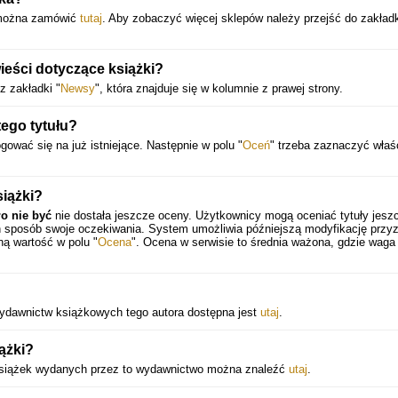
 można zamówić
tutaj
. Aby zobaczyć więcej sklepów należy przejść do zakładk
eści dotyczące książki?
z zakładki "
Newsy
", która znajduje się w kolumnie z prawej strony.
ego tytułu?
gować się na już istniejące. Następnie w polu "
Oceń
" trzeba zaznaczyć właś
siążki?
o nie być
nie dostała jeszcze oceny. Użytkownicy mogą oceniać tytuły jesz
en sposób swoje oczekiwania. System umożliwia późniejszą modyfikację przy
ną wartość w polu "
Ocena
". Ocena w serwisie to średnia ważona, gdzie waga
 wydawnictw książkowych tego autora dostępna jest
utaj
.
ążki?
 książek wydanych przez to wydawnictwo można znaleźć
utaj
.