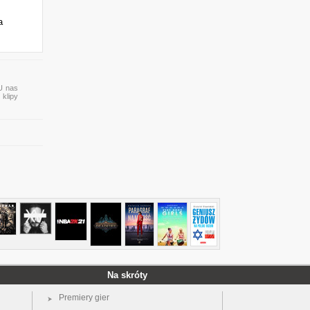
a
 U nas
 klipy
Na skróty
Premiery gier