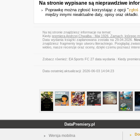
Na stronie wypisane są nieprawdziwe info
Poprawkę można zgłosić korzystając z opcji "
zgłoś
między innymi nieaktualne daty, opisy oraz okładki.
Na tej stronie znajdziesz informacje na temat:
Kiedy
premiera Andrzej Chwalba - Maj 1926. Zamach, którego mi
Data wydania książki zaplanowana została na 29.04.2026.
Now
znajdziesz fragmenty tego utworu literackiego. Pooglądaj
zwias
wideo, nasze recenzje oraz oceny, dzięki czemu poznasz inter
Zobacz również:
EA Sports FC 27 data wydania
|
Kiedy premier
Data ostatniej aktualizacji:
2026-06-03 14:04:23
DataPremiery.pl
Do
Wersja mobilna