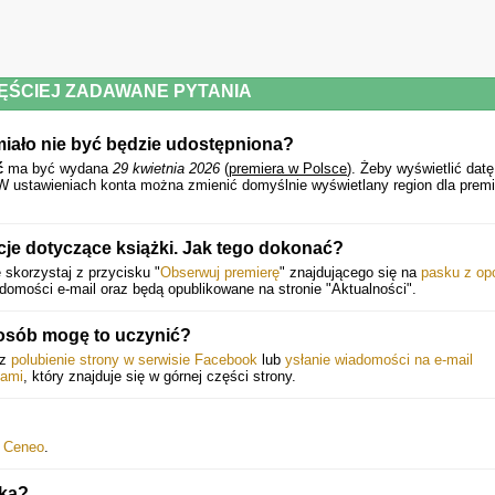
ĘŚCIEJ ZADAWANE PYTANIA
miało nie być będzie udostępniona?
ć
ma być wydana
29 kwietnia 2026
(
premiera w Polsce
).
Żeby wyświetlić datę
 W ustawieniach konta można zmienić domyślnie wyświetlany region dla premi
je dotyczące książki. Jak tego dokonać?
skorzystaj z przycisku "
Obserwuj premierę
" znajdującego się na
pasku z op
mości e-mail oraz będą opublikowane na stronie "Aktualności".
posób mogę to uczynić?
ez
polubienie strony w serwisie Facebook
lub
ysłanie wiadomości na e-mail
jami
, który znajduje się w górnej części strony.
b
Ceneo
.
żka?