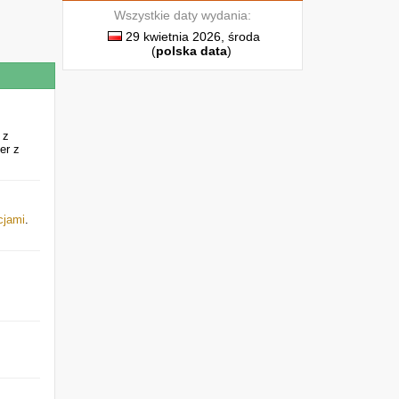
Wszystkie daty wydania:
29 kwietnia 2026, środa
(
polska data
)
 z
er z
cjami
.