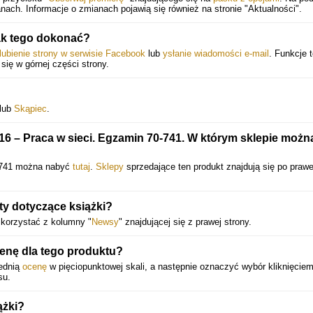
ach. Informacje o zmianach pojawią się również na stronie "Aktualności".
ak tego dokonać?
lubienie strony w serwisie Facebook
lub
ysłanie wiadomości e-mail
. Funkcje 
 się w górnej części strony.
lub
Skąpiec
.
6 – Praca w sieci. Egzamin 70-741. W którym sklepie możn
0-741 można nabyć
tutaj
.
Sklepy
sprzedające ten produkt znajdują się po prawe
ty dotyczące książki?
skorzystać z kolumny "
Newsy
" znajdującej się z prawej strony.
nę dla tego produktu?
ednią
ocenę
w pięciopunktowej skali, a następnie oznaczyć wybór kliknięciem
su.
ążki?