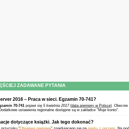
microsoft. com/learning/
ĘŚCIEJ ZADAWANE PYTANIA
rver 2016 – Praca w sieci. Egzamin 70-741?
gzamin 70-741
pojawi się
5 kwietnia 2017
(
data premiery w Polsce
).
Obecnie
 Dodatkowe ustawienia regionalne dostępne są w zakładce "Moje konto".
acje dotyczące książki. Jak tego dokonać?
 przycisku "
Obserwuj premierę
" znajdującego się na
pasku z opcjami
. Na po