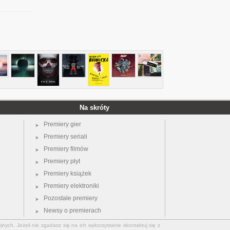
Na skróty
Premiery gier
Premiery seriali
Premiery filmów
Premiery płyt
Premiery książek
Premiery elektroniki
Pozostałe premiery
Newsy o premierach
jnych. Jeżeli nie zgadasz się na ich wykorzystanie skontaktuj się z