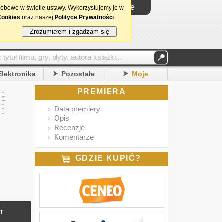
Logowanie
sobowe w świetle ustawy. Wykorzystujemy je w
Cookies
oraz naszej
Polityce Prywatności
.
Zrozumiałem i zgadzam się
Elektronika
Pozostałe
Moje
PREMIERA
Data premiery
Opis
Recenzje
Komentarze
GDZIE KUPIĆ?
IT