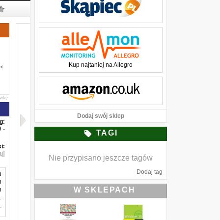
Kup najtaniej na Allegro
awkę
Dodaj swój sklep
g:
-
TAGI
i:
j]
Nie przypisano jeszcze tagów
Dodaj tag
u
n
W SKLEPACH
h
.
,