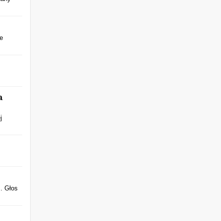
te
a
j
. Głos