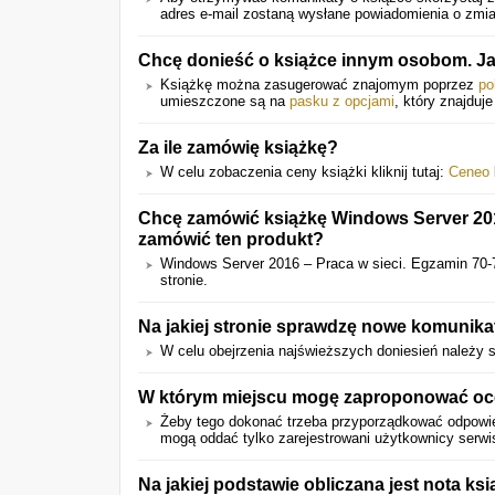
adres e-mail zostaną wysłane powiadomienia o zmian
Chcę donieść o książce innym osobom. J
Książkę można zasugerować znajomym poprzez
po
umieszczone są na
pasku z opcjami
, który znajduje
Za ile zamówię książkę?
W celu zobaczenia ceny książki kliknij tutaj:
Ceneo
Chcę zamówić książkę Windows Server 201
zamówić ten produkt?
Windows Server 2016 – Praca w sieci. Egzamin 7
stronie.
Na jakiej stronie sprawdzę nowe komunika
W celu obejrzenia najświeższych doniesień należy 
W którym miejscu mogę zaproponować oce
Żeby tego dokonać trzeba przyporządkować odpowi
mogą oddać tylko zarejestrowani użytkownicy serwi
Na jakiej podstawie obliczana jest nota ksi