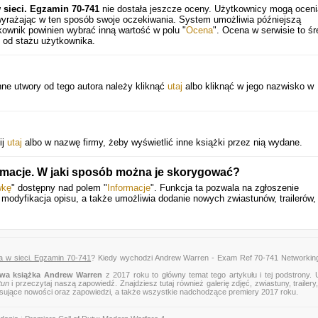
 sieci. Egzamin 70-741
nie dostała jeszcze oceny. Użytkownicy mogą ocen
 wyrażając w ten sposób swoje oczekiwania. System umożliwia późniejszą
ownik powinien wybrać inną wartość w polu "
Ocena
". Ocena w serwisie to śr
 od stażu użytkownika.
nne utwory od tego autora należy kliknąć
utaj
albo kliknąć w jego nazwisko w
ij
utaj
albo w nazwę firmy, żeby wyświetlić inne książki przez nią wydane.
rmacje. W jaki sposób można je skorygować?
wkę
" dostępny nad polem "
Informacje
". Funkcja ta pozwala na zgłoszenie
y modyfikacja opisu, a także umożliwia dodanie nowych zwiastunów, trailerów,
 w sieci. Egzamin 70-741
? Kiedy wychodzi Andrew Warren - Exam Ref 70-741 Networking
wa książka Andrew Warren
z 2017 roku to główny temat tego artykułu i tej podstrony.
tun
i przeczytaj naszą zapowiedź. Znajdziesz tutaj również galerię zdjęć, zwiastuny, trailery,
esujące nowości oraz zapowiedzi, a także wszystkie nadchodzące premiery 2017 roku.