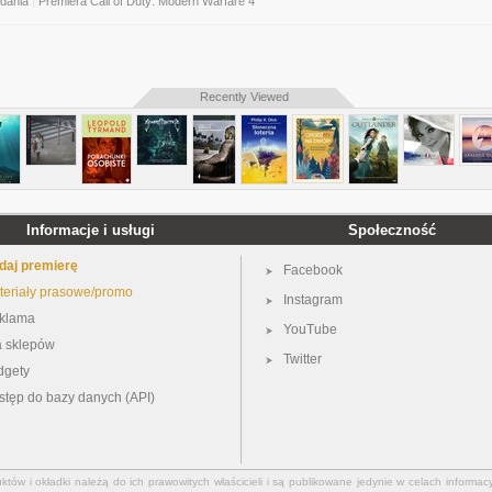
ydania
|
Premiera Call of Duty: Modern Warfare 4
Recently Viewed
Informacje i usługi
Społeczność
daj premierę
Facebook
teriały prasowe/promo
Instagram
klama
YouTube
a sklepów
Twitter
dgety
stęp do bazy danych (API)
ów i okładki należą do ich prawowitych właścicieli i są publikowane jedynie w celach informacy