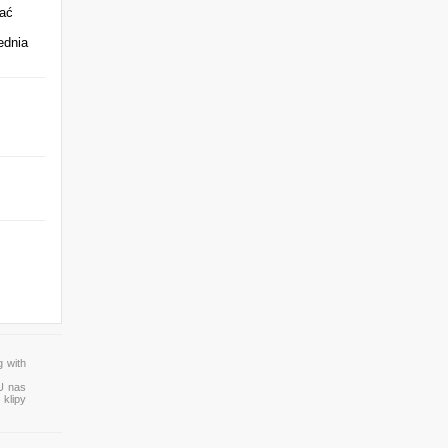
iać
ednia
 with
 U nas
 klipy