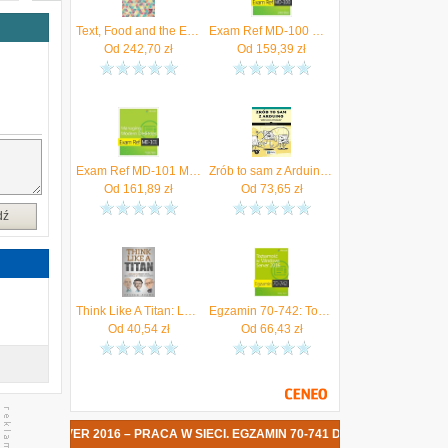
Text, Food and the Early Modern Reader
Exam Ref MD-100 Windows 10 Andrew Warren
Od
242,70
zł
Od
159,39
zł
s
Exam Ref MD-101 Managing Modern Desktops Bettany, Andrew
Zrób to sam z Arduino Zaawansowane projekty dla doświadczonych twórców - Warren Andrews
,
Od
161,89
zł
Od
73,65
zł
i
dź
a
s
A
Think Like A Titan: Lessons From Jeff Bezos, Bill Gates And Warren Buffett
Egzamin 70-742: Tożsamość w Windows Server 2016
e
Od
40,54
zł
Od
66,43
zł
o
i
ż
s
 2016 – PRACA W SIECI. EGZAMIN 70-741 DATA PREMIERY