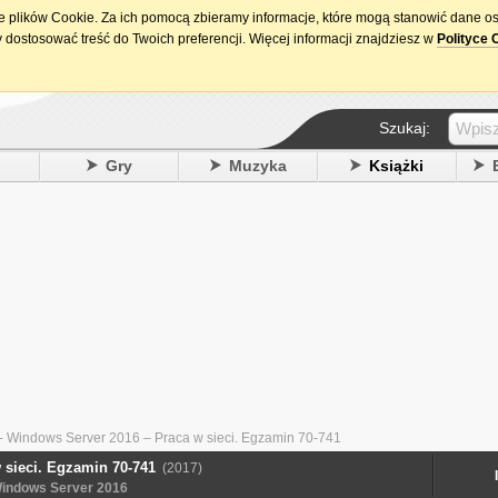
ie plików Cookie. Za ich pomocą zbieramy informacje, które mogą stanowić dane o
15. urodziny DataPremiery.pl
 dostosować treść do Twoich preferencji. Więcej informacji znajdziesz w
Polityce 
Szukaj:
y
Gry
Muzyka
Książki
 Windows Server 2016 – Praca w sieci. Egzamin 70-741
 sieci. Egzamin 70-741
(2017)
Windows Server 2016