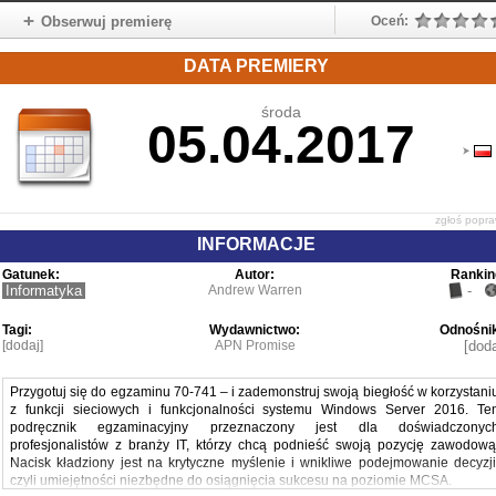
Obserwuj premierę
Oceń:
DATA PREMIERY
środa
05.04.2017
zgłoś popr
INFORMACJE
Gatunek:
Autor:
Rankin
Informatyka
Andrew Warren
-
Tagi:
Wydawnictwo:
Odnośnik
[dodaj]
APN Promise
[doda
Przygotuj się do egzaminu 70-741 – i zademonstruj swoją biegłość w korzystani
z funkcji sieciowych i funkcjonalności systemu Windows Server 2016. Te
podręcznik egzaminacyjny przeznaczony jest dla doświadczonyc
profesjonalistów z branży IT, którzy chcą podnieść swoją pozycję zawodową
Nacisk kładziony jest na krytyczne myślenie i wnikliwe podejmowanie decyzji
czyli umiejętności niezbędne do osiągnięcia sukcesu na poziomie MCSA.