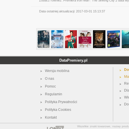
Zobacz również:
Premiera Iron Man
|
The Sinking City 2 data w
Data ostatniej aktualizacji:
2017-03-01 15:13:37
DataPremiery.pl
Do
Wersja mobilna
Ma
O nas
Re
Pomoc
Dl
Regulamin
Wi
Polityka Prywatności
Do
Polityka Cookies
Kontakt
Wszelkie znaki towarowe, nazwy produkt