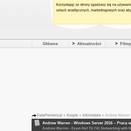
Korzystając ze strony zgadzasz się na używan
celach analitycznych, marketingowych oraz aby
Główna
Aktualności
Film
DataPremiery.pl
»
Książki
»
Informatyka
»
Andrew Warren -
Andrew Warren - Windows Server 2016 – Praca w
Andrew Warren - Exam Ref 70-741 Networking with 