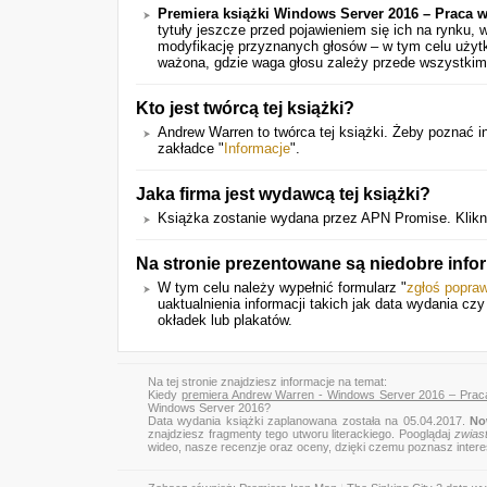
Premiera książki Windows Server 2016 – Praca w
tytuły jeszcze przed pojawieniem się ich na rynku,
modyfikację przyznanych głosów – w tym celu użytk
ważona, gdzie waga głosu zależy przede wszystkim
Kto jest twórcą tej książki?
Andrew Warren to twórca tej książki. Żeby poznać i
zakładce "
Informacje
".
Jaka firma jest wydawcą tej książki?
Książka zostanie wydana przez APN Promise. Klikn
Na stronie prezentowane są niedobre info
W tym celu należy wypełnić formularz "
zgłoś popra
uaktualnienia informacji takich jak data wydania cz
okładek lub plakatów.
Na tej stronie znajdziesz informacje na temat:
Kiedy
premiera Andrew Warren - Windows Server 2016 – Praca
Windows Server 2016?
Data wydania książki zaplanowana została na 05.04.2017.
No
znajdziesz fragmenty tego utworu literackiego. Pooglądaj
zwias
wideo, nasze recenzje oraz oceny, dzięki czemu poznasz inter