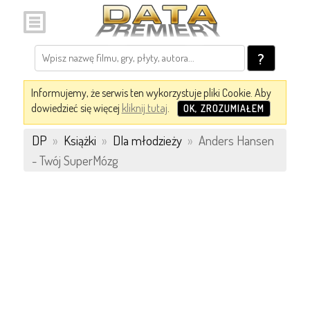
?
Informujemy, że serwis ten wykorzystuje pliki Cookie. Aby
dowiedzieć się więcej
kliknij tutaj
.
OK, ZROZUMIAŁEM
DP
»
Książki
»
Dla młodzieży
»
Anders Hansen
- Twój SuperMózg