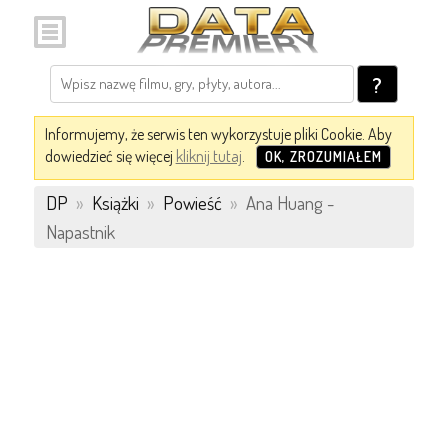
?
Informujemy, że serwis ten wykorzystuje pliki Cookie. Aby
dowiedzieć się więcej
kliknij tutaj
.
OK, ZROZUMIAŁEM
DP
»
Książki
»
Powieść
»
Ana Huang -
Napastnik