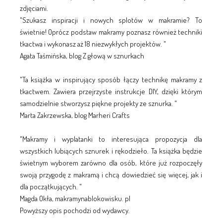
zdjęciami.
"Szukasz inspiracji i nowych splotów w makramie? To
świetnie! Oprócz podstaw makramy poznasz również techniki
tkactwa i wykonasz aż 18 niezwykłych projektów. "
Agata Taśmińska, blog Z głową w sznurkach
"Ta książka w inspirujący sposób łączy technikę makramy z
tkactwem. Zawiera przejrzyste instrukcje DIY, dzięki którym
samodzielnie stworzysz piękne projekty ze sznurka. "
Marta Zakrzewska, blog Marheri Crafts
"Makramy i wyplatanki to interesująca propozycja dla
wszystkich lubiących sznurek i rękodzieło. Ta książka będzie
świetnym wyborem zarówno dla osób, które już rozpoczęły
swoją przygodę z makramą i chcą dowiedzieć się więcej, jak i
dla początkujących. "
Magda Okła, makramynablokowisku. pl
Powyższy opis pochodzi od wydawcy.