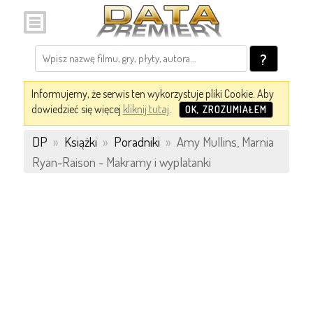
?
Informujemy, że serwis ten wykorzystuje pliki Cookie. Aby
dowiedzieć się więcej
kliknij tutaj
.
OK, ZROZUMIAŁEM
DP
»
Książki
»
Poradniki
»
Amy Mullins, Marnia
Ryan-Raison - Makramy i wyplatanki