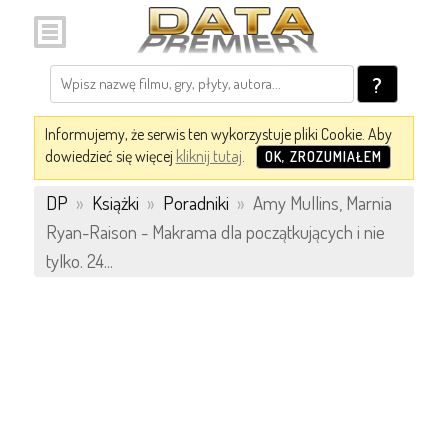
?
Informujemy, że serwis ten wykorzystuje pliki Cookie. Aby
dowiedzieć się więcej
kliknij tutaj
.
OK, ZROZUMIAŁEM
DP
»
Książki
»
Poradniki
»
Amy Mullins, Marnia
Ryan-Raison - Makrama dla początkujących i nie
tylko. 24...