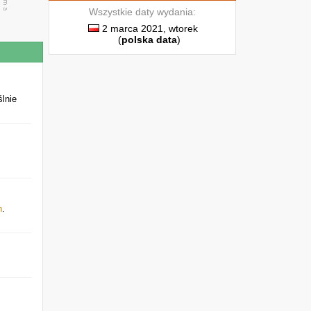
Wszystkie daty wydania:
2 marca 2021, wtorek
(
polska data
)
lnie
h
.