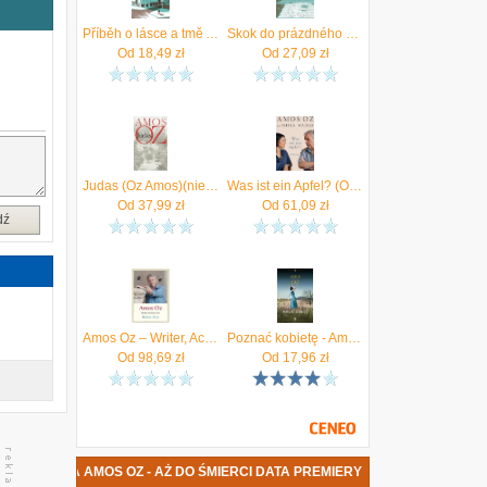
e
Příběh o lásce a tmě Amos Oz
Skok do prázdného bazénu Amos Oz
Od
18,49
zł
Od
27,09
zł
Judas (Oz Amos)(niemiecki)
Was ist ein Apfel? (Oz Amos)(Twarda)(niemiecki)
Od
37,99
zł
Od
61,09
zł
dź
Amos Oz – Writer, Activist, Icon
Poznać kobietę - Amos Oz
Od
98,69
zł
Od
17,96
zł
WA KSIĄŻKA AMOS OZ - AŻ DO ŚMIERCI DATA PREMIERY