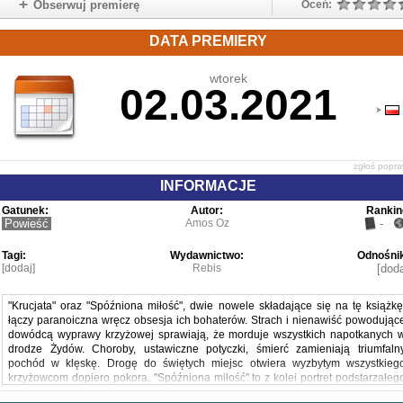
Obserwuj premierę
Oceń:
DATA PREMIERY
wtorek
02.03.2021
zgłoś popr
INFORMACJE
Gatunek:
Autor:
Rankin
Powieść
Amos Oz
-
Tagi:
Wydawnictwo:
Odnośnik
[dodaj]
Rebis
[doda
"Krucjata" oraz "Spóźniona miłość", dwie nowele składające się na tę książkę
łączy paranoiczna wręcz obsesja ich bohaterów. Strach i nienawiść powodując
dowódcą wyprawy krzyżowej sprawiają, że morduje wszystkich napotkanych 
drodze Żydów. Choroby, ustawiczne potyczki, śmierć zamieniają triumfaln
pochód w klęskę. Drogę do świętych miejsc otwiera wyzbytym wszystkieg
krzyżowcom dopiero pokora. "Spóźniona miłość" to z kolei portret podstarzałeg
lektora partyjnego, który jeżdżąc po kibucach, ostrzega przed śmiertelny