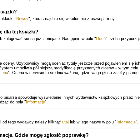
siążki?
akładki "
Newsy
", która znajduje się w kolumnie z prawej strony.
dla tej książki?
 zalogować się na już istniejące. Następnie w polu "
Oceń
" trzeba przyporz
e oceny. Użytkownicy mogą oceniać tytuły jeszcze przed pojawieniem się ic
 System umożliwia późniejszą modyfikację przyznanych głosów – w tym celu
cena
". Ocena w serwisie to średnia ważona, gdzie waga głosu zależy przede
ko pisarza spowoduje wyświetlenie innych wydawnictw książkowych przez ni
dząc do pola "
Informacje
".
ki od tego wydawcy należy kliknąć
utaj
lub w jego nazwę w polu "
Informacje
".
rmacje. Gdzie mogę zgłosić poprawkę?