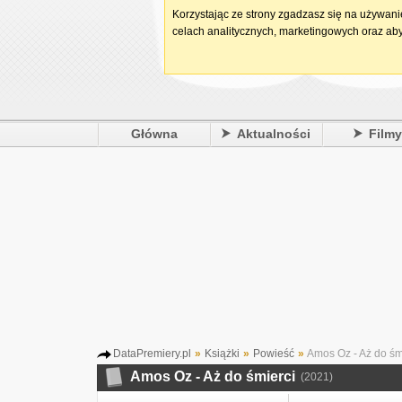
Korzystając ze strony zgadzasz się na używan
celach analitycznych, marketingowych oraz aby
Główna
Aktualności
Film
DataPremiery.pl
»
Książki
»
Powieść
»
Amos Oz - Aż do śm
Amos Oz - Aż do śmierci
(2021)