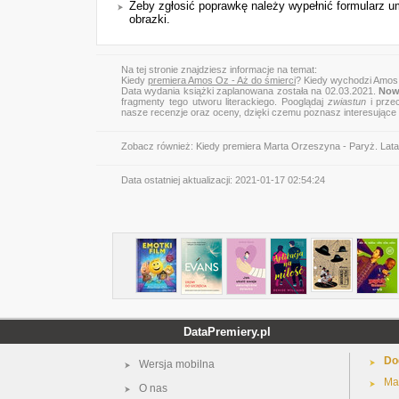
Żeby zgłosić poprawkę należy wypełnić formularz 
obrazki.
Na tej stronie znajdziesz informacje na temat:
Kiedy
premiera Amos Oz - Aż do śmierci
? Kiedy wychodzi Amos 
Data wydania książki zaplanowana została na 02.03.2021.
Now
fragmenty tego utworu literackiego. Pooglądaj
zwiastun
i przec
nasze recenzje oraz oceny, dzięki czemu poznasz interesujące
Zobacz również:
Kiedy premiera Marta Orzeszyna - Paryż. Lata 
Data ostatniej aktualizacji:
2021-01-17 02:54:24
DataPremiery.pl
Do
Wersja mobilna
Ma
O nas