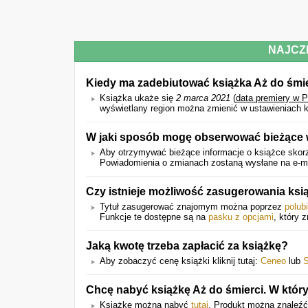
NAJCZ
Kiedy ma zadebiutować książka Aż do śmi
Książka ukaże się
2 marca 2021
(
data premiery w 
wyświetlany region można zmienić w ustawieniach k
W jaki sposób mogę obserwować bieżące w
Aby otrzymywać bieżące informacje o książce skorz
Powiadomienia o zmianach zostaną wysłane na e-mail
Czy istnieje możliwość zasugerowania ks
Tytuł zasugerować znajomym można poprzez
polub
Funkcje te dostępne są na
pasku z opcjami
, który z
Jaką kwotę trzeba zapłacić za książkę?
Aby zobaczyć cenę książki kliknij tutaj:
Ceneo
lub
S
Chcę nabyć książkę Aż do śmierci. W który
Książkę można nabyć
tutaj
. Produkt można znaleźć