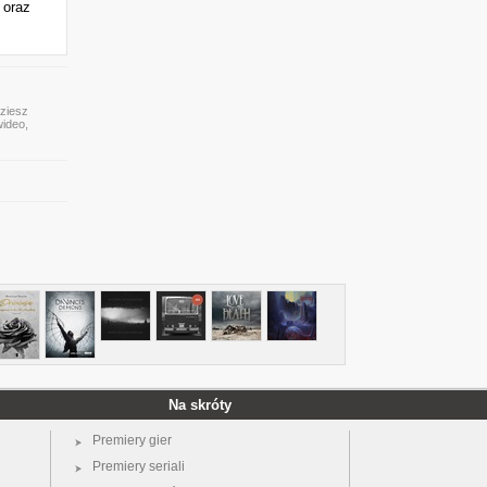
 oraz
dziesz
wideo,
Na skróty
Premiery gier
Premiery seriali