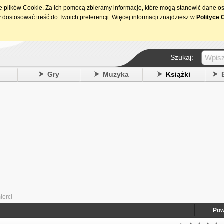
ie plików Cookie. Za ich pomocą zbieramy informacje, które mogą stanowić dane o
15. urodziny DataPremiery.pl
 dostosować treść do Twoich preferencji. Więcej informacji znajdziesz w
Polityce 
Szukaj:
y
Gry
Muzyka
Książki
ierci
Pow