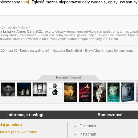
umieszczony
tutaj
. Zgłosić można niepoprawne daty wydania, opisy, zwiastuny
Oz - Aż do śmierci?
a książka Amos Oz
z 2021 roku to główny temat tego artykułu i tej podstrony. U nas znaj
zytaj naszą zapowiedź. Znajdziesz tutaj również galerię zdjęć, zwiastuny, trailery, klipy 
 nowości oraz zapowiedzi, a także wszystkie nadchodzące premiery 2021 roku.
20 - lata 30. Taniec na wulkanie?
|
Natasha Bedingfield - [New Album]
|
Last Sentinel data
Recently Viewed
Informacje i usługi
Społeczność
daj premierę
Facebook
teriały prasowe/promo
Instagram