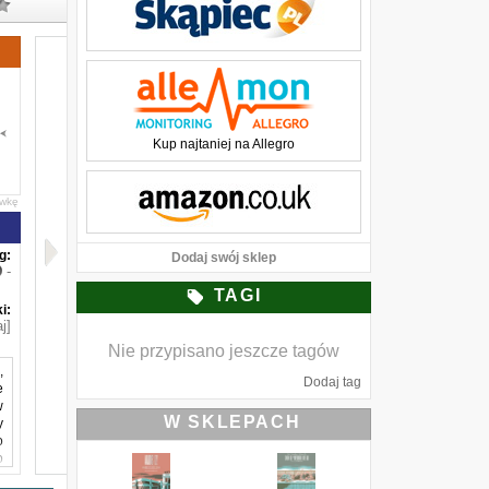
Kup najtaniej na Allegro
awkę
g:
Dodaj swój sklep
-
TAGI
i:
j]
Nie przypisano jeszcze tagów
,
Dodaj tag
e
w
W SKLEPACH
y
o
o
m