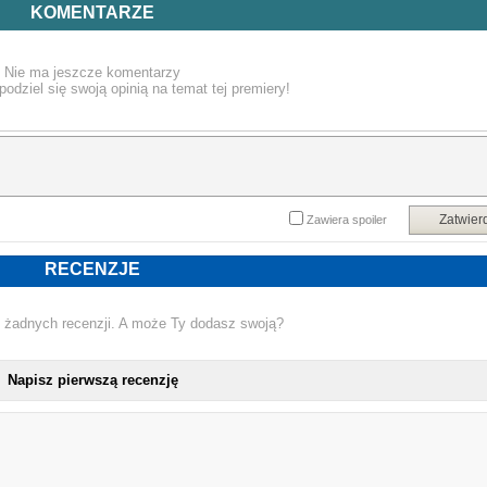
niebezpieczeństwem, jakie dla Izraela stanowi Rosja. Zagrożenie to wprawdzi
KOMENTARZE
już minęło, ale lektor wciąż ma poczucie misji – musi ostrzegać.
Powyższy opis pochodzi od wydawcy.
Nie ma jeszcze komentarzy
podziel się swoją opinią na temat tej premiery!
Zatwier
Zawiera spoiler
RECENZJE
 żadnych recenzji. A może Ty dodasz swoją?
Napisz pierwszą recenzję
NO