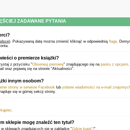
ĘŚCIEJ ZADAWANE PYTANIA
erci?
Polsce
).
Pokazywaną datę można zmienić kliknąć w odpowiednią
flagę
. Domyś
onta.
ieści o premierze książki?
ystaj z przycisku "
Obserwuj premierę
" znajdującego się na
pasku z opcjami
.
 oraz pojawią się na stronie "Aktualności".
iążki innym osobom?
ienie strony w serwisie Facebook
lub
ysłanie wiadomości na e-mail znajomyc
najduje się w górnej sekcji strony.
kąpiec
.
m sklepie mogę znaleźć ten tytuł?
 w sklepach znajdujących się w zakładce "
Gdzie kupić?
".