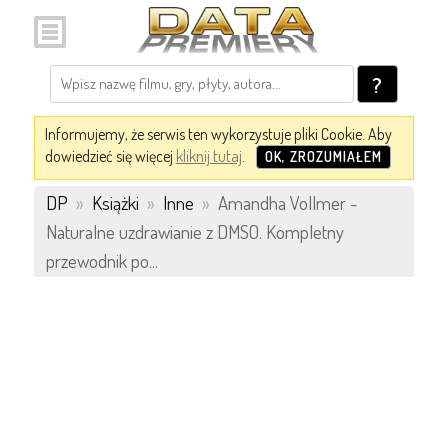
?
Informujemy, że serwis ten wykorzystuje pliki Cookie. Aby
dowiedzieć się więcej
kliknij tutaj
.
OK, ZROZUMIAŁEM
DP
»
Książki
»
Inne
»
Amandha Vollmer -
Naturalne uzdrawianie z DMSO. Kompletny
przewodnik po...