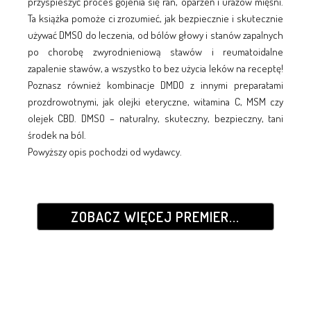
przyspieszyć proces gojenia się ran, oparzeń i urazów mięśni.
Ta książka pomoże ci zrozumieć, jak bezpiecznie i skutecznie
używać DMSO do leczenia, od bólów głowy i stanów zapalnych
po chorobę zwyrodnieniową stawów i reumatoidalne
zapalenie stawów, a wszystko to bez użycia leków na receptę!
Poznasz również kombinacje DMDO z innymi preparatami
prozdrowotnymi, jak olejki eteryczne, witamina C, MSM czy
olejek CBD. DMSO – naturalny, skuteczny, bezpieczny, tani
środek na ból.
Powyższy opis pochodzi od wydawcy.
ZOBACZ WIĘCEJ PREMIER...