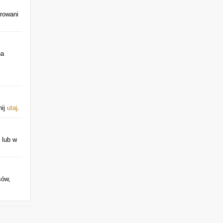
trowani
na
nij
utaj
.
lub w
sów,