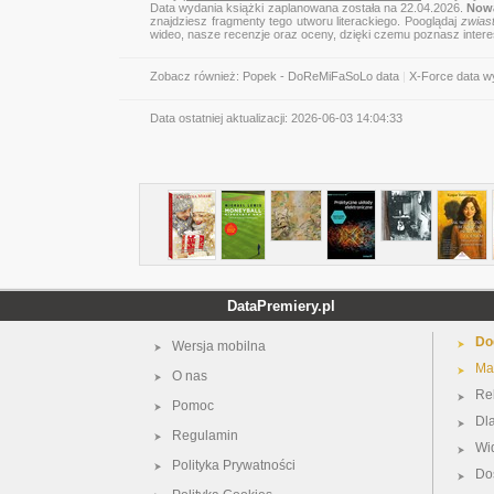
Data wydania książki zaplanowana została na 22.04.2026.
Nowa
znajdziesz fragmenty tego utworu literackiego. Pooglądaj
zwias
wideo, nasze recenzje oraz oceny, dzięki czemu poznasz inter
Zobacz również:
Popek - DoReMiFaSoLo data
|
X-Force data w
Data ostatniej aktualizacji:
2026-06-03 14:04:33
DataPremiery.pl
Do
Wersja mobilna
Ma
O nas
Re
Pomoc
Dl
Regulamin
Wi
Polityka Prywatności
Do