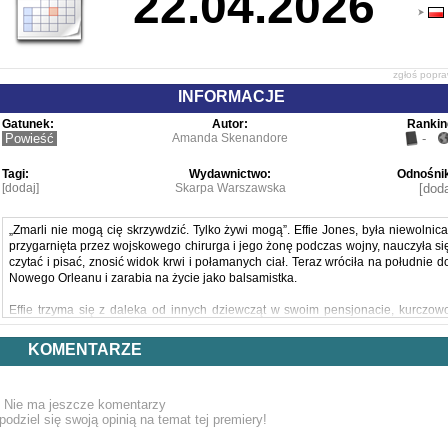
22.04.2026
zgłoś popr
INFORMACJE
Gatunek:
Autor:
Rankin
Powieść
Amanda Skenandore
-
Tagi:
Wydawnictwo:
Odnośnik
[dodaj]
Skarpa Warszawska
[doda
„Zmarli nie mogą cię skrzywdzić. Tylko żywi mogą”. Effie Jones, była niewolnica
przygarnięta przez wojskowego chirurga i jego żonę podczas wojny, nauczyła si
czytać i pisać, znosić widok krwi i połamanych ciał. Teraz wróciła na południe d
Nowego Orleanu i zarabia na życie jako balsamistka.
Effie trzyma się z daleka od innych dziewcząt w swoim pensjonacie, kurczow
trzymając się satysfakcji, jaką czerpie z pracy. Jednak pomimo swoje
powściągliwości, dwa spotkania – z charyzmatycznym legislatorem stanowy
KOMENTARZE
Samsonem Greene’em i piękną młodą Kreolką, Adeline – wprowadzają ją 
nowy świat protestów i aktywizmu, wieczorów towarzyskich i społecznyc
ambicji.
Nie ma jeszcze komentarzy
podziel się swoją opinią na temat tej premiery!
Effie postanawia odnaleźć przeszłość, którą wymazała z pamięci, i spróbowa
odnaleźć swoją rodzinę. Podczas gdy jej nadzieje zostają wystawione na prób