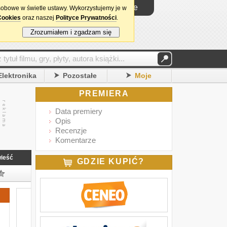
Logowanie
sobowe w świetle ustawy. Wykorzystujemy je w
Cookies
oraz naszej
Polityce Prywatności
.
Zrozumiałem i zgadzam się
Elektronika
Pozostałe
Moje
PREMIERA
Data premiery
Opis
Recenzje
Komentarze
ieść
GDZIE KUPIĆ?