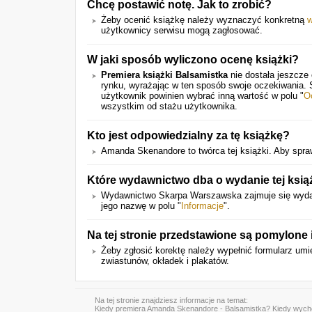
Chcę postawić notę. Jak to zrobić?
Żeby ocenić książkę należy wyznaczyć konkretną
w
użytkownicy serwisu mogą zagłosować.
W jaki sposób wyliczono ocenę książki?
Premiera książki Balsamistka
nie dostała jeszcze
rynku, wyrażając w ten sposób swoje oczekiwania.
użytkownik powinien wybrać inną wartość w polu "
O
wszystkim od stażu użytkownika.
Kto jest odpowiedzialny za tę książkę?
Amanda Skenandore to twórca tej książki. Aby sprawd
Które wydawnictwo dba o wydanie tej ksią
Wydawnictwo Skarpa Warszawska zajmuje się wydan
jego nazwę w polu "
Informacje
".
Na tej stronie przedstawione są pomylone
Żeby zgłosić korektę należy wypełnić formularz u
zwiastunów, okładek i plakatów.
Na tej stronie znajdziesz informacje na temat:
Kiedy
premiera Amanda Skenandore - Balsamistka
? Kiedy wych