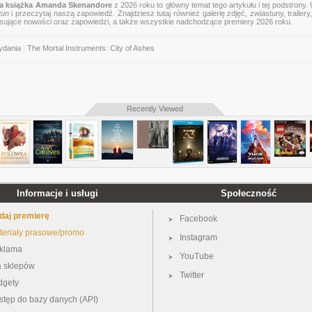
 książka Amanda Skenandore
z 2026 roku to główny temat tego artykułu i tej podstrony.
tun
i przeczytaj naszą zapowiedź. Znajdziesz tutaj również galerię zdjęć, zwiastuny, trailery,
esujące nowości oraz zapowiedzi, a także wszystkie nadchodzące premiery 2026 roku.
ydania
|
The Mortal Instruments: City of Ashes
Recently Viewed
Informacje i usługi
Społeczność
daj premierę
Facebook
teriały prasowe/promo
Instagram
klama
YouTube
a sklepów
Twitter
dgety
stęp do bazy danych (API)