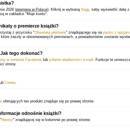
mistka?
nia 2026
(
premiera w Polsce
).
Kliknij w wybraną
flagę
, żeby wyświetlić datę z
 są w zakładce "Moje konto".
ikaty o premierze książki?
zystaj z przycisku "
Obserwuj premierę
" znajdującego się na
pasku z opcjam
, które zaszły w obserwowanych premierach, a powiadomienie zostanie wysł
 Jak tego dokonać?
rony w serwisie Facebook
lub
ysłanie wiadomości e-mail
. Funkcje te umieszc
ści strony.
ub
Ceneo
.
ów
oferujących ten produkt znajduje się po prawej stronie.
informacje odnośnie książki?
"
Newsy
" znajdującej się w kolumnie po prawej stronie.