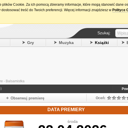
ie plików Cookie. Za ich pomocą zbieramy informacje, które mogą stanowić dane o
15. urodziny DataPremiery.pl
 dostosować treść do Twoich preferencji. Więcej informacji znajdziesz w
Polityce 
Szukaj:
y
Gry
Muzyka
Książki
 - Balsamistka
)
Pow
Obserwuj premierę
Oceń:
DATA PREMIERY
środa