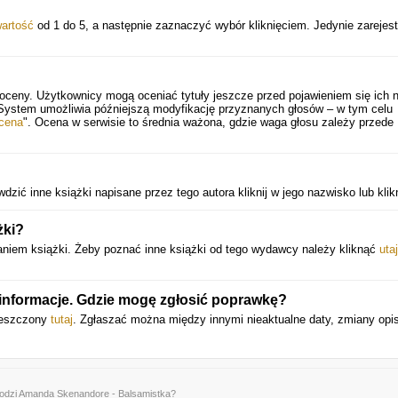
artość
od 1 do 5, a następnie zaznaczyć wybór kliknięciem. Jedynie zarejes
 oceny. Użytkownicy mogą oceniać tytuły jeszcze przed pojawieniem się ich 
 System umożliwia późniejszą modyfikację przyznanych głosów – w tym celu
cena
". Ocena w serwisie to średnia ważona, gdzie waga głosu zależy przede
zić inne książki napisane przez tego autora kliknij w jego nazwisko lub klik
żki?
iem książki. Żeby poznać inne książki od tego wydawcy należy kliknąć
utaj
 informacje. Gdzie mogę zgłosić poprawkę?
mieszczony
tutaj
. Zgłaszać można między innymi nieaktualne daty, zmiany opi
odzi Amanda Skenandore - Balsamistka?