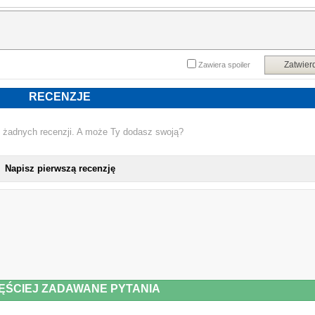
przez zdradę, a Nowy Orlean zmaga się z przemocą i narastającymi konfliktam
rasowymi, Effie mierzy się ze stratą i bólem serca, ale także z szansą, by w końc
odnaleźć swoje miejsce…
Zatwier
Zawiera spoiler
Powyższy opis pochodzi od wydawcy.
RECENZJE
 żadnych recenzji. A może Ty dodasz swoją?
Napisz pierwszą recenzję
ĘŚCIEJ ZADAWANE PYTANIA
NOWA KSIĄŻKA 