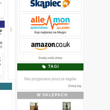
awkę
g:
Kup najtaniej na Allegro
-
i:
j]
,
Dodaj swój sklep
ę
o
TAGI
o
Nie przypisano jeszcze tagów
j
m
Dodaj tag
w
h
W SKLEPACH
ć
ę