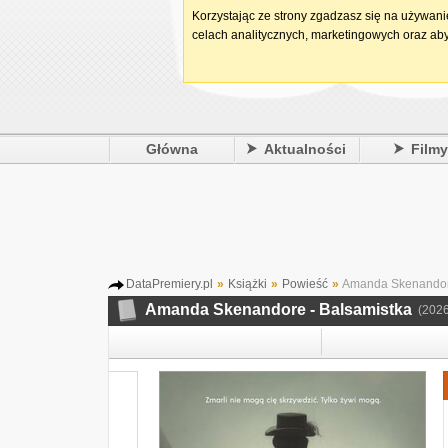
Korzystając ze strony zgadzasz się na używan
celach analitycznych, marketingowych oraz aby
Główna
Aktualności
Film
DataPremiery.pl
»
Książki
»
Powieść
»
Amanda Skenandore
Amanda Skenandore - Balsamistka
(2026