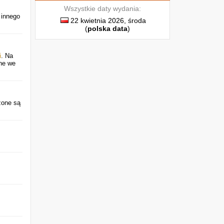
Wszystkie daty wydania:
 innego
22 kwietnia 2026, środa
(
polska data
)
i
. Na
ane we
zone są