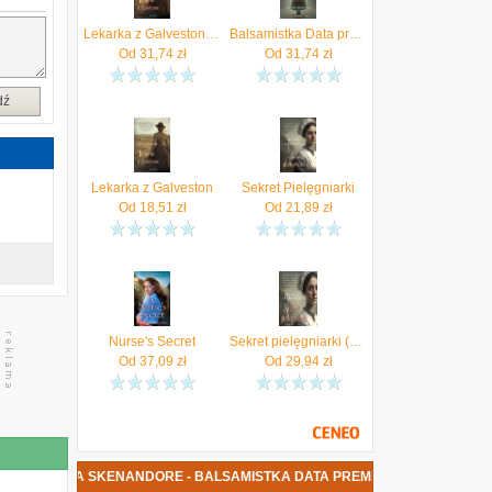
i
u
Lekarka z Galveston (ebook)
Balsamistka Data premiery: 2026-04-22 (EBOOK)
Od
31,74
zł
Od
31,74
zł
dź
Lekarka z Galveston
Sekret Pielęgniarki
Od
18,51
zł
Od
21,89
zł
Nurse's Secret
Sekret pielęgniarki (Audiobook)
Od
37,09
zł
Od
29,94
zł
AMANDA SKENANDORE - BALSAMISTKA DATA PREMIERY