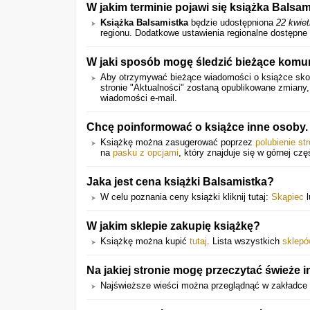
W jakim terminie pojawi się książka Balsa
Książka Balsamistka
będzie udostępniona
22 kwiet
regionu. Dodatkowe ustawienia regionalne dostępne
W jaki sposób mogę śledzić bieżące komun
Aby otrzymywać bieżące wiadomości o książce skor
stronie "Aktualności" zostaną opublikowane zmiany
wiadomości e-mail.
Chcę poinformować o książce inne osoby.
Książkę można zasugerować poprzez
polubienie st
na
pasku z opcjami
, który znajduje się w górnej czę
Jaka jest cena książki Balsamistka?
W celu poznania ceny książki kliknij tutaj:
Skąpiec
l
W jakim sklepie zakupię książkę?
Książkę można kupić
tutaj
. Lista wszystkich
sklep
Na jakiej stronie mogę przeczytać świeże 
Najświeższe wieści można przeglądnąć w zakładce 