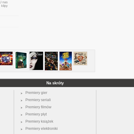
 U nas
 klipy
Na skróty
Premiery gier
Premiery seriali
Premiery filmów
Premiery płyt
Premiery książek
Premiery elektroniki