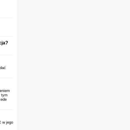
cja?
ddać
ieniem
w tym
zede
ć w jego