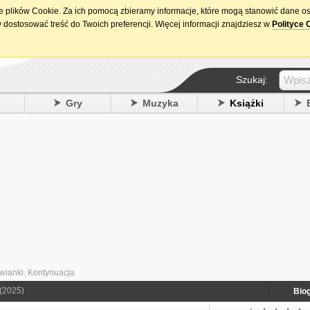
ie plików Cookie. Za ich pomocą zbieramy informacje, które mogą stanowić dane o
15. urodziny DataPremiery.pl
 dostosować treść do Twoich preferencji. Więcej informacji znajdziesz w
Polityce 
Szukaj:
y
Gry
Muzyka
Książki
owianki. Kontynuacja
(2025)
Biog