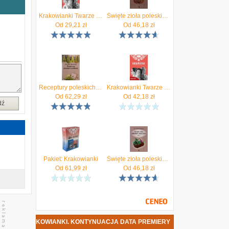
y
k
Krakowianki Twarze polskiej herstorii
Święte zioła poleskich znachorek K - P, Tom 3.
h
Od
29,21
zł
Od
46,18
zł
ć
?
a
w
z
Receptury poleskich znachorek
Krakowianki Twarze polskiej herstorii. Twarze polskiej herstorii (e-book)
,
Od
62,29
zł
Od
42,18
zł
j
dź
h
ż
j
i
m
Pakiet: Krakowianki
Święte zioła poleskich znachorek. A-J Tom I - Alla Alicja Chrzanowska
Od
61,99
zł
Od
46,18
zł
a
e
z
ZIOŁO - KRAKOWIANKI. KONTYNUACJA DATA PREMIERY
i