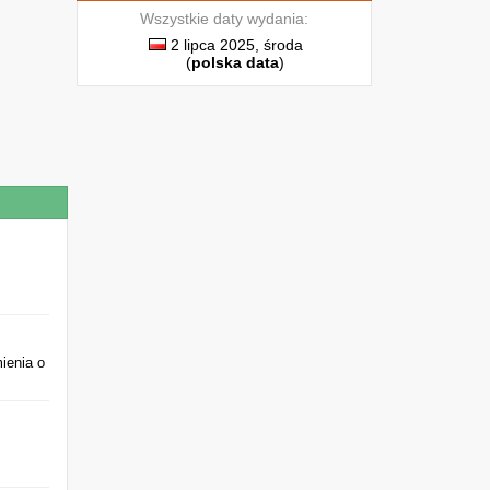
Wszystkie daty wydania:
2 lipca 2025, środa
(
polska data
)
ą
w
e
m
h
.
ienia o