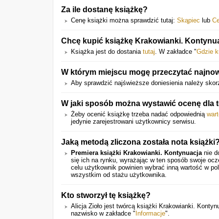
Za ile dostanę książkę?
Cenę książki można sprawdzić tutaj:
Skąpiec
lub
C
Chcę kupić książkę Krakowianki. Kontynu
Książka jest do dostania
tutaj
. W zakładce "
Gdzie k
W którym miejscu mogę przeczytać najnow
Aby sprawdzić najświeższe doniesienia należy skorz
W jaki sposób można wystawić ocenę dla te
Żeby ocenić książkę trzeba nadać odpowiednią
war
jedynie zarejestrowani użytkownicy serwisu.
Jaką metodą zliczona została nota książki
Premiera książki Krakowianki. Kontynuacja
nie d
się ich na rynku, wyrażając w ten sposób swoje oc
celu użytkownik powinien wybrać inną wartość w pol
wszystkim od stażu użytkownika.
Kto stworzył tę książkę?
Alicja Zioło jest twórcą książki Krakowianki. Konty
nazwisko w zakładce "
Informacje
".