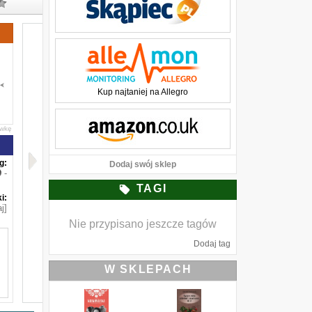
Kup najtaniej na Allegro
awkę
g:
Dodaj swój sklep
-
TAGI
i:
j]
Nie przypisano jeszcze tagów
Dodaj tag
W SKLEPACH
e