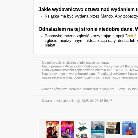
Jakie wydawnictwo czuwa nad wydaniem te
Książka ma być wydana przez Mando. Aby zobaczyć l
Odnalazłem na tej stronie niedobre dane.
Poprawkę można zgłosić korzystając z opcji "
zgłoś
zgłosić między innymi aktualizację daty, dodać lub 
plakat.
Na tej stronie znajdziesz informacje na temat:
Kiedy
premiera Alicja Zioło - Krakowianki. Kontynuacja
? Kiedy wy
Data wydania książki zaplanowana została na 02.07.2025.
Nowa
fragmenty tego utworu literackiego. Pooglądaj
zwiastun
i przec
nasze recenzje oraz oceny, dzięki czemu poznasz interesujące
Zobacz również:
Premiera Terminator: Survivors
|
BattleCry kie
Data ostatniej aktualizacji:
2025-06-26 15:59:28