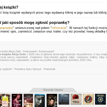
j książki?
istę książek wydanych przez tego wydawcę kliknij w jego nazwę lub klikni
 W jaki sposób mogę zgłosić poprawkę?
 poprawkę
" umieszczonej nad polem "
Informacje
". W ramach tej funkcji możn
zmienić opis, zamieścić zwiastun oraz trailer, czy też przesłać nową okładkę 
chodzi Alicja Zioło - Krakowianki. Kontynuacja?
 książka Alicja Zioło
z 2025 roku to główny temat tego artykułu i tej podstrony. U nas znaj
zytaj naszą zapowiedź. Znajdziesz tutaj również galerię zdjęć, zwiastuny, trailery, klipy 
 nowości oraz zapowiedzi, a także wszystkie nadchodzące premiery 2025 roku.
dy wyjdzie?
|
Premiera Syku Syksyk - Podróżnik
Recently Viewed