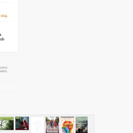
j
utaj
.
a
lub
dziesz
wideo,