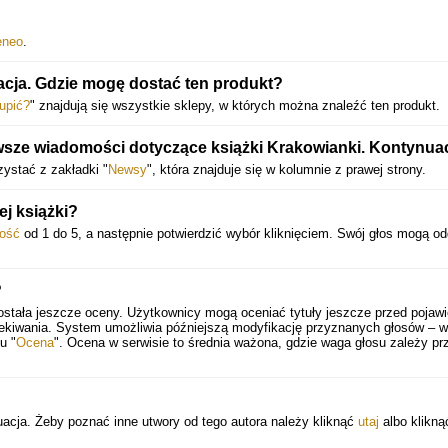
eneo
.
acja. Gdzie mogę dostać ten produkt?
upić?
" znajdują się wszystkie sklepy, w których można znaleźć ten produkt.
sze wiadomości dotyczące książki Krakowianki. Kontynua
ystać z zakładki "
Newsy
", która znajduje się w kolumnie z prawej strony.
j książki?
tość
od 1 do 5, a następnie potwierdzić wybór kliknięciem. Swój głos mogą o
?
ostała jeszcze oceny. Użytkownicy mogą oceniać tytuły jeszcze przed pojaw
zekiwania. System umożliwia późniejszą modyfikację przyznanych głosów – 
u "
Ocena
". Ocena w serwisie to średnia ważona, gdzie waga głosu zależy pr
nuacja. Żeby poznać inne utwory od tego autora należy kliknąć
utaj
albo klikną