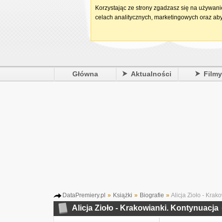
Korzystając ze strony zgadzasz się na używan
celach analitycznych, marketingowych oraz aby
Główna
Aktualności
Film
DataPremiery.pl
»
Książki
»
Biografie
»
Alicja Zioło - Krak
Alicja Zioło - Krakowianki. Kontynuacja