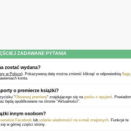
czerpcie z nich inspiracje. Serdecznie polecam."
Maja Ostaszewska
"Krakowianki… to opowieść, która wciąga i pozwala lepiej zrozumieć kobiec
perspektywę w sprawach nauki, sztuki czy polityki, a przy tym ważny głos 
sprawie roli kobiet w dziejach historii Polski. Wspaniale, że mamy w Krakowi
kolejną niestrudzoną poszukiwaczkę herstorii. Autorka z pasją i zaangażowanie
dzieli się swoją wiedzą, a jej teksty zachęcają do dalszych indywidualnyc
poszukiwań."
ĘŚCIEJ ZADAWANE PYTANIA
ma zostać wydana?
Katarzyna Hnat, dziennikarka RMF Classic
ery w Polsce
).
Pokazywaną datę można zmienić kliknąć w odpowiednią
flagę
awieniach konta.
Powyższy opis pochodzi od wydawcy.
porty o premierze książki?
zycisku "
Obserwuj premierę
" znajdującego się na
pasku z opcjami
. Powiadom
z będą opublikowane na stronie "Aktualności".
iążki innym osobom?
w serwisie Facebook
lub
ysłanie wiadomości na e-mail znajomych
. Funkcje te
 się w górnej części strony.