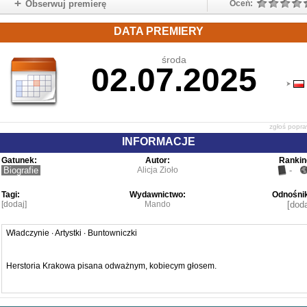
Obserwuj premierę
Oceń:
DATA PREMIERY
środa
02.07.2025
zgłoś popr
INFORMACJE
Gatunek:
Autor:
Rankin
Biografie
Alicja Zioło
-
Tagi:
Wydawnictwo:
Odnośnik
[dodaj]
Mando
[doda
Władczynie ∙ Artystki ∙ Buntowniczki
Herstoria Krakowa pisana odważnym, kobiecym głosem.
Oto kolejna odsłona Krakowianek – opowieść o kobietach z Krakowa, któr