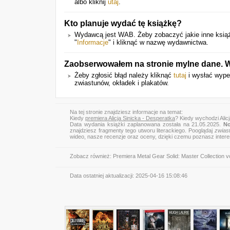
albo kliknij
utaj
.
Kto planuje wydać tę książkę?
Wydawcą jest WAB. Żeby zobaczyć jakie inne książk
"
Informacje
" i kliknąć w nazwę wydawnictwa.
Zaobserwowałem na stronie mylne dane. W
Żeby zgłosić błąd należy kliknąć
tutaj
i wysłać wype
zwiastunów, okładek i plakatów.
Na tej stronie znajdziesz informacje na temat:
Kiedy
premiera Alicja Sinicka - Desperatka
? Kiedy wychodzi Alic
Data wydania książki zaplanowana została na 21.05.2025.
No
znajdziesz fragmenty tego utworu literackiego. Pooglądaj
zwias
wideo, nasze recenzje oraz oceny, dzięki czemu poznasz inter
Zobacz również:
Premiera Metal Gear Solid: Master Collection vo
Data ostatniej aktualizacji:
2025-04-16 15:08:46