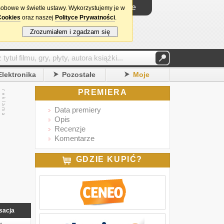
Logowanie
sobowe w świetle ustawy. Wykorzystujemy je w
Cookies
oraz naszej
Polityce Prywatności
.
Zrozumiałem i zgadzam się
Elektronika
Pozostałe
Moje
PREMIERA
Data premiery
Opis
Recenzje
Komentarze
GDZIE KUPIĆ?
sacja