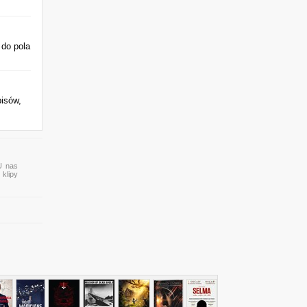
 do pola
pisów,
U nas
 klipy