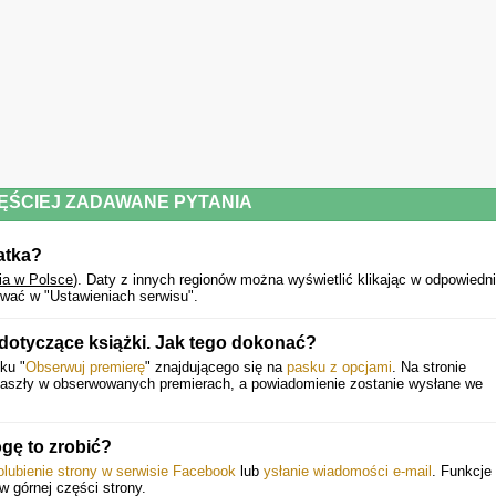
ĘŚCIEJ ZADAWANE PYTANIA
atka?
ia w Polsce
).
Daty z innych regionów można wyświetlić klikając w odpowiedn
wać w "Ustawieniach serwisu".
dotyczące książki. Jak tego dokonać?
ku "
Obserwuj premierę
" znajdującego się na
pasku z opcjami
. Na stronie
 zaszły w obserwowanych premierach, a powiadomienie zostanie wysłane we
gę to zrobić?
olubienie strony w serwisie Facebook
lub
ysłanie wiadomości e-mail
. Funkcje 
 w górnej części strony.