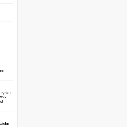
ani
 rynku,
wnik
od
zwisko