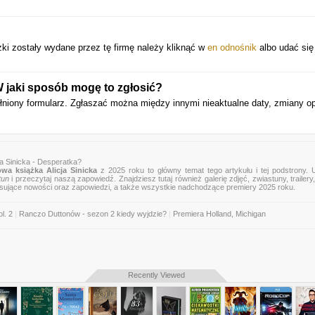
i zostały wydane przez tę firmę należy kliknąć w
en odnośnik
albo udać się
 jaki sposób mogę to zgłosić?
łniony formularz. Zgłaszać można między innymi nieaktualne daty, zmiany o
ja Sinicka - Desperatka?
wa książka Alicja Sinicka
z 2025 roku to główny temat tego artykułu i tej podstrony. 
tun
i przeczytaj naszą zapowiedź. Znajdziesz tutaj również galerię zdjęć, zwiastuny, trailery,
esujące nowości oraz zapowiedzi, a także wszystkie nadchodzące premiery 2025 roku.
l. 2
|
Ranczo Duttonów - sezon 2 kiedy wyjdzie?
|
Premiera Holland, Michigan
Recently Viewed