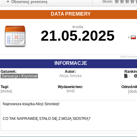
Obserwuj premierę
Oceń:
DATA PREMIERY
środa
21.05.2025
zgłoś popr
INFORMACJE
Gatunek:
Autor:
Rankin
Sensacja i Kryminał
Alicja Sinicka
-
Tagi:
Wydawnictwo:
Odnośnik
[dodaj]
WAB
[doda
Najnowsza książka Alicji Sinickiej!
CO TAK NAPRAWDĘ STAŁO SIĘ Z MOJĄ SIOSTRĄ?
Prawniczka Adela Janas wraca do rodzinnych Pętlic, aby zająć się matką 