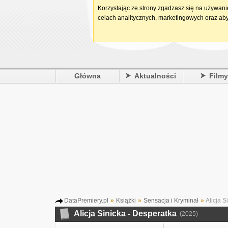
Korzystając ze strony zgadzasz się na używan
celach analitycznych, marketingowych oraz aby
Główna
Aktualności
Film
DataPremiery.pl
»
Książki
»
Sensacja i Kryminał
»
Alicja S
Alicja Sinicka - Desperatka
(2025)