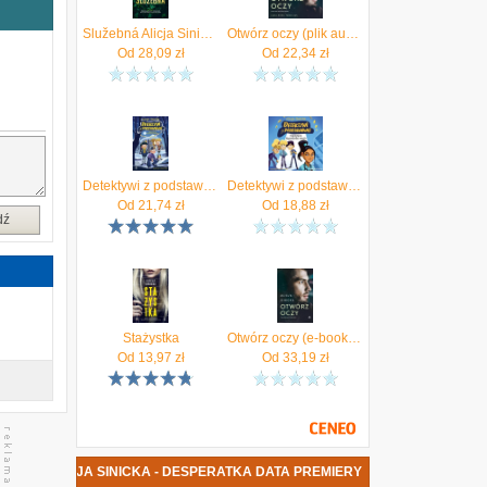
i
u
Služebná Alicja Sinicka
Otwórz oczy (plik audio) - Atrakcyjne ceny HITÓW. Słuchaj z przyjemnością.
z
Od
28,09
zł
Od
22,34
zł
j
h
ł
y
a
Detektywi z podstawówki. Tajemnica trenera Bombki
Detektywi z podstawówki. Tajemnica higienistki Wacik (audiobook)
Od
21,74
zł
Od
18,88
zł
dź
Stażystka
Otwórz oczy (e-book) - Atrakcyjne ceny HITÓW. Czytaj z przyjemnością..
Od
13,97
zł
Od
33,19
zł
IĄŻKA ALICJA SINICKA - DESPERATKA DATA PREMIERY