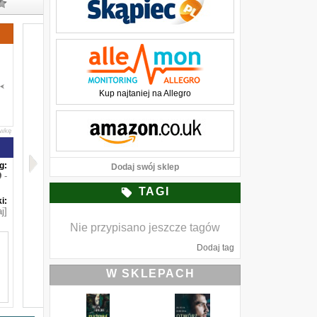
Kup najtaniej na Allegro
awkę
g:
Dodaj swój sklep
-
TAGI
i:
j]
Nie przypisano jeszcze tagów
Dodaj tag
W SKLEPACH
i