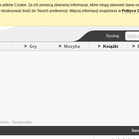
ie plików Cookie. Za ich pomocą zbieramy informacje, które mogą stanowić dane o
15. urodziny DataPremiery.pl
 dostosować treść do Twoich preferencji. Więcej informacji znajdziesz w
Polityce 
Szukaj:
y
Gry
Muzyka
Książki
inicka - Desperatka
Sen