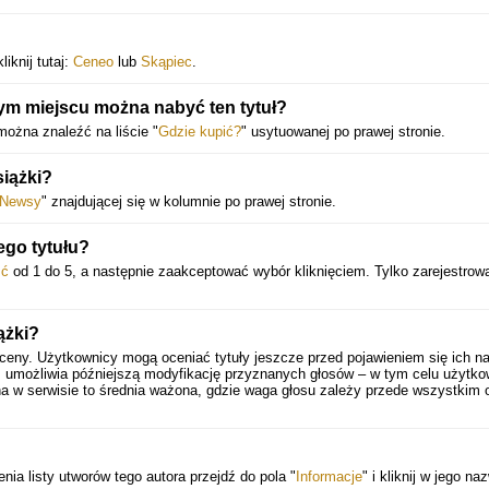
iknij tutaj:
Ceneo
lub
Skąpiec
.
ym miejscu można nabyć ten tytuł?
można znaleźć na liście "
Gdzie kupić?
" usytuowanej po prawej stronie.
iążki?
Newsy
" znajdującej się w kolumnie po prawej stronie.
ego tytułu?
ść
od 1 do 5, a następnie zaakceptować wybór kliknięciem. Tylko zarejestrow
ążki?
ceny. Użytkownicy mogą oceniać tytuły jeszcze przed pojawieniem się ich na
 umożliwia późniejszą modyfikację przyznanych głosów – w tym celu użytko
a w serwisie to średnia ważona, gdzie waga głosu zależy przede wszystkim 
enia listy utworów tego autora przejdź do pola "
Informacje
" i kliknij w jego na