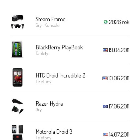
Steam Frame
2026 rok
Gry i Konsole
BlackBerry PlayBook
19.04.2011
Tablety
HTC Droid Incredible 2
10.06.2011
Telefony
Razer Hydra
17.06.2011
Gry
Motorola Droid 3
14.07.2011
Telefony