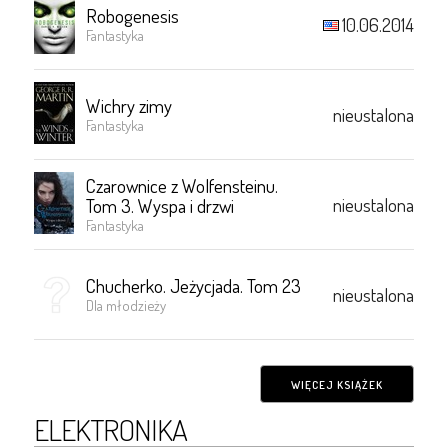
Robogenesis
10.06.2014
Fantastyka
Wichry zimy
nieustalona
Fantastyka
Czarownice z Wolfensteinu.
nieustalona
Tom 3. Wyspa i drzwi
Fantastyka
Chucherko. Jeżycjada. Tom 23
nieustalona
Dla młodzieży
WIĘCEJ KSIĄŻEK
ELEKTRONIKA