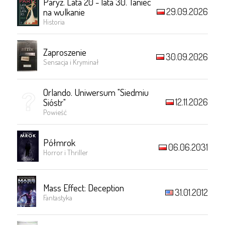
Paryż. Lata 20 - lata 30. Taniec
29.09.2026
na wulkanie
Historia
Zaproszenie
30.09.2026
Sensacja i Kryminał
Orlando. Uniwersum "Siedmiu
12.11.2026
Sióstr"
Powieść
Półmrok
06.06.2031
Horror i Thriller
Mass Effect: Deception
31.01.2012
Fantastyka