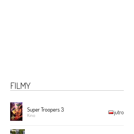
FILMY
Super Troopers 3
jutro
Kino