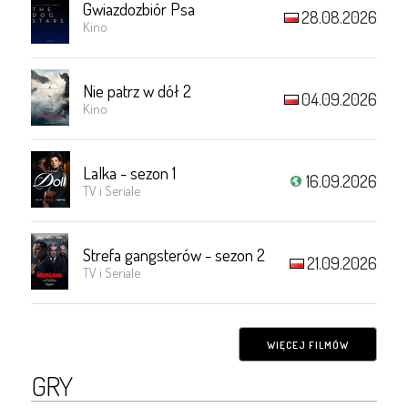
Gwiazdozbiór Psa
28.08.2026
Kino
Nie patrz w dół 2
04.09.2026
Kino
Lalka - sezon 1
16.09.2026
TV i Seriale
Strefa gangsterów - sezon 2
21.09.2026
TV i Seriale
WIĘCEJ FILMÓW
GRY