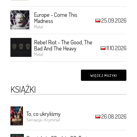
Europe - Come This
25.09.2026
Madness
Metal
Rebel Riot - The Good, The
11.10.2026
Bad And The Heavy
Metal
WIĘCEJ MUZYKI
KSIĄŻKI
To, co ukryliśmy
26.08.2026
Sensacja i Kryminał