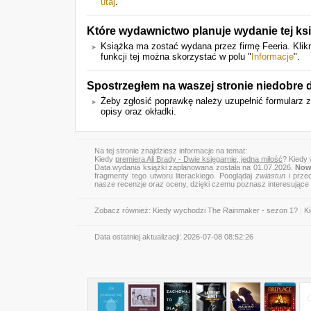
utaj
.
Które wydawnictwo planuje wydanie tej ks
Książka ma zostać wydana przez firmę Feeria. Klik
funkcji tej można skorzystać w polu "
Informacje
".
Spostrzegłem na waszej stronie niedobre
Żeby zgłosić poprawkę należy uzupełnić formularz 
opisy oraz okładki.
Na tej stronie znajdziesz informacje na temat:
Kiedy
premiera Ali Brady - Dwie księgarnie, jedna miłość
? Kiedy 
Data wydania książki zaplanowana została na 01.07.2026.
Nowa
fragmenty tego utworu literackiego. Pooglądaj
zwiastun
i przec
nasze recenzje oraz oceny, dzięki czemu poznasz interesujące
Zobacz również:
Kiedy wychodzi The Rainmaker - sezon 1?
|
Ki
Data ostatniej aktualizacji:
2026-07-08 08:52:26