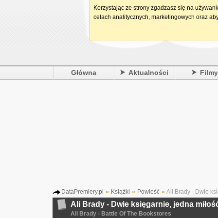
Korzystając ze strony zgadzasz się na używan
celach analitycznych, marketingowych oraz aby
Główna
Aktualności
Film
DataPremiery.pl
»
Książki
»
Powieść
»
Ali Brady - Dwie ks
Ali Brady - Dwie księgarnie, jedna miłoś
Ali Brady - Battle Of The Bookstores