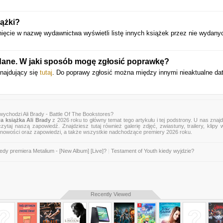
iążki?
nięcie w nazwę wydawnictwa wyświetli listę innych książek przez nie wydany
 dane. W jaki sposób mogę zgłosić poprawkę?
znajdujący się
tutaj
. Do poprawy zgłosić można między innymi nieaktualne dat
wychodzi Ali Brady - Battle Of The Bookstores?
 książka Ali Brady
z 2026 roku to główny temat tego artykułu i tej podstrony. U nas znaj
zytaj naszą zapowiedź. Znajdziesz tutaj również galerię zdjęć, zwiastuny, trailery, klipy 
 nowości oraz zapowiedzi, a także wszystkie nadchodzące premiery 2026 roku.
edy premiera Metalium - [New Album] [Live]?
|
Testament of Youth kiedy wyjdzie?
Recently Viewed