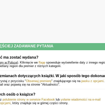
ĘŚCIEJ ZADAWANE PYTANIA
ość ma zostać wydana?
ery w Polsce
).
Kliknięcie we
flagę
spowoduje wyświetlenie daty z innego regi
lany region dla premier z różnych kategorii.
 zmianach dotyczących książki. W jaki sposób tego dokona
ystaj z przycisku "
Obserwuj premierę
" znajdującego się na
pasku z opcjami
.
 oraz pojawią się na stronie "Aktualności".
ych osób o książce?
ez
polubienie strony w serwisie Facebook
lub
ysłanie wiadomości na e-mail
 opcjami
, który znajduje się w górnej części strony.