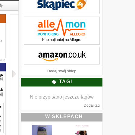
Kup najtaniej na Allegro
awkę
Dodaj swój sklep
g:
84
TAGI
i:
j]
Nie przypisano jeszcze tagów
Dodaj tag
e
W SKLEPACH
e
e
e
l