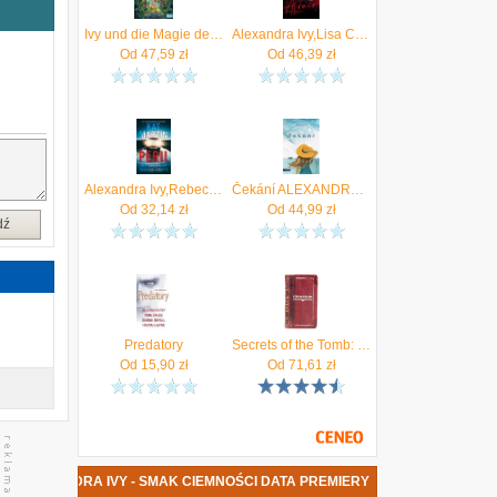
Ivy und die Magie des Poison Garden
Alexandra Ivy,Lisa Childs - Afraid
i
Od
47,59
zł
Od
46,39
zł
e
a
ą
Alexandra Ivy,Rebecca Zanetti - Peril
Čekání ALEXANDRA IVY
Od
32,14
zł
Od
44,99
zł
dź
Predatory
Secrets of the Tomb: Skull and Bones, the Ivy League, and the Hidden Paths of Power
Od
15,90
zł
Od
71,61
zł
A ALEXANDRA IVY - SMAK CIEMNOŚCI DATA PREMIERY