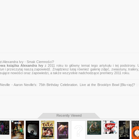
zi Alexandra Ivy - Smak Ciemności?
wa książka Alexandra Ivy
z 2011 roku to główny temat tego artykułu i tej podstrony. 
tun
i przeczytaj naszą zapowiedź. Znajdziesz tutaj również galerię zdjęć, zwiastuny, trailery,
esujące nowości oraz zapowiedzi, a także wszystkie nadchodzące premiery 2011 roku.
ville - Aaron Neville's: 75th Birthday Celebration. Live at the Brooklyn Bowl [Blu-ray]?
|
Recently Viewed