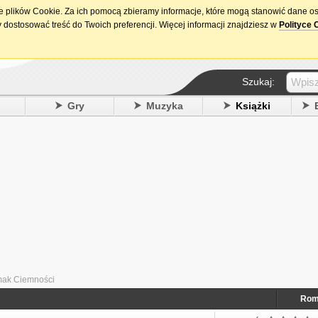
ie plików Cookie. Za ich pomocą zbieramy informacje, które mogą stanowić dane o
15. urodziny DataPremiery.pl
 dostosować treść do Twoich preferencji. Więcej informacji znajdziesz w
Polityce 
Szukaj:
y
Gry
Muzyka
Książki
mak Ciemności
Rom