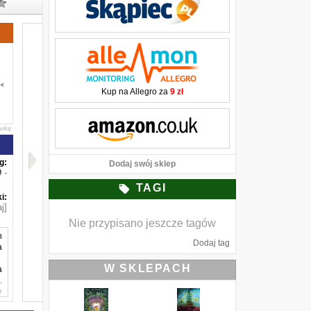
Kup na Allegro za
9 zł
awkę
g:
Dodaj swój sklep
-
TAGI
i:
j]
Nie przypisano jeszcze tagów
h
Dodaj tag
a
W SKLEPACH
a
.
e
-