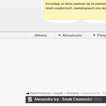
Korzystając ze strony zgadzasz się na używan
celach analitycznych, marketingowych oraz aby
Główna
Aktualności
Film
DataPremiery.pl
»
Książki
»
Romanse
»
Alexandra Ivy - S
Alexandra Ivy - Smak Ciemności
(2011)