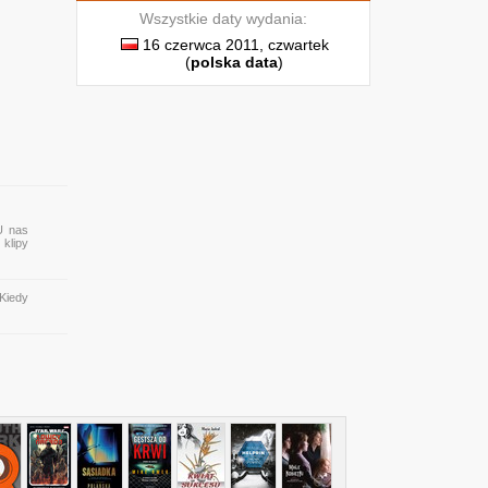
Wszystkie daty wydania:
16 czerwca 2011, czwartek
(
polska data
)
U nas
 klipy
Kiedy