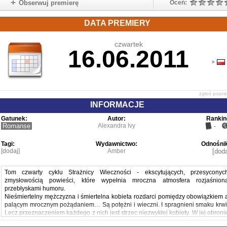
Obserwuj premierę
Oceń:
DATA PREMIERY
czwartek
16.06.2011
zgłoś popr
INFORMACJE
Gatunek:
Autor:
Rankin
Romanse
Alexandra Ivy
-
Tagi:
Wydawnictwo:
Odnośnik
[dodaj]
Amber
[doda
Tom czwarty cyklu Strażnicy Wieczności - ekscytujących, przesyconyc
zmysłowością powieści, które wypełnia mroczna atmosfera rozjaśnion
przebłyskami humoru.
Nieśmiertelny mężczyzna i śmiertelna kobieta rozdarci pomiędzy obowiązkiem 
palącym mrocznym pożądaniem… Są potężni i wieczni. I spragnieni smaku krwi
Lecz przeznaczeniem każdego z nich jest strzec niezwykłej kobiety. W jej obroni
Strażnik Wieczności nie zawaha się przed niczym. I nie ulęknie się niczego 