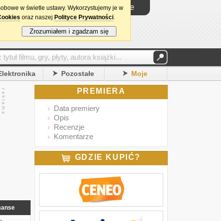
Logowanie
sobowe w świetle ustawy. Wykorzystujemy je w
Cookies
oraz naszej
Polityce Prywatności
.
Zrozumiałem i zgadzam się
Elektronika
Pozostałe
Moje
PREMIERA
Data premiery
Opis
Recenzje
Komentarze
GDZIE KUPIĆ?
anse