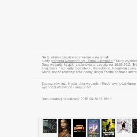
Na tej stronie znajdziesz informacje na temat:
Kiedy
premiera Alexandra Ivy - Smak Ciemności
? Kiedy wychod
Data wydania książki zaplanowana została na 16.06.2011.
No
znajdziesz fragmenty tego utworu literackiego. Pooglądaj
zwias
wideo, nasze recenzje oraz oceny, dzięki czemu poznasz inter
Zobacz również:
Hadar data wydania
|
Kiedy wychodzi Aaron Ne
wychodzi Westworld - season 5?
Data ostatniej aktualizacji:
2015-09-20 16:48:14