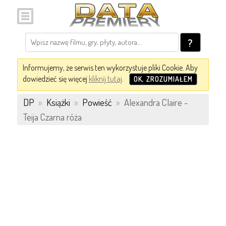
?
Informujemy, że serwis ten wykorzystuje pliki Cookie. Aby
dowiedzieć się więcej
kliknij tutaj
.
OK, ZROZUMIAŁEM
DP
»
Książki
»
Powieść
»
Alexandra Claire -
Teija Czarna róża