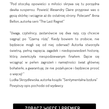
"Pod otoczką opowieści o miłości skrywa się tu porządna
dawka suspensu. Powieść Alexandry Claire przyprawi was o
gęsią skórkę i wciągnie aż do ostatniej strony. Polecam!" Anna
Bellon, autorka serii "The Last Regret"
"Uwaga, czytelnicy, zastanówcie się dwa razy, czy chcecie
sięgnąć po "Czarną różę". Kiedy bowiem to zrobicie, nie
będziecie mogli się od niej oderwać! Autorka stworzyła
świetną, pełną napięcia, zagadek i niedopowiedzeń historię,
którą zwieńczyła niespodziewanym finałem. Dajcie się
wciągnąć w pełen zagrożeń i namiętności świat głównej
bohaterki, a gwarantuję, że nie pożałujecie i będziecie prosić
o więcej! "
Ludka Skrzydlewska, autorka książki "Sentymentalna bzdura"
Powyższy opis pochodzi od wydawcy.
ZOBACZ WIĘCEJ PREMIER...