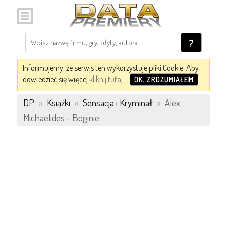
?
Informujemy, że serwis ten wykorzystuje pliki Cookie. Aby
dowiedzieć się więcej
kliknij tutaj
.
OK, ZROZUMIAŁEM
DP
»
Książki
»
Sensacja i Kryminał
»
Alex
Michaelides - Boginie