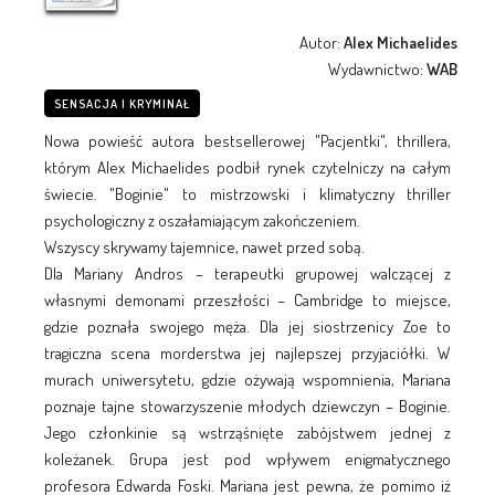
Autor:
Alex Michaelides
Wydawnictwo:
WAB
SENSACJA I KRYMINAŁ
Nowa powieść autora bestsellerowej "Pacjentki", thrillera,
którym Alex Michaelides podbił rynek czytelniczy na całym
świecie. "Boginie" to mistrzowski i klimatyczny thriller
psychologiczny z oszałamiającym zakończeniem.
Wszyscy skrywamy tajemnice, nawet przed sobą.
Dla Mariany Andros – terapeutki grupowej walczącej z
własnymi demonami przeszłości – Cambridge to miejsce,
gdzie poznała swojego męża. Dla jej siostrzenicy Zoe to
tragiczna scena morderstwa jej najlepszej przyjaciółki. W
murach uniwersytetu, gdzie ożywają wspomnienia, Mariana
poznaje tajne stowarzyszenie młodych dziewczyn – Boginie.
Jego członkinie są wstrząśnięte zabójstwem jednej z
koleżanek. Grupa jest pod wpływem enigmatycznego
profesora Edwarda Foski. Mariana jest pewna, że pomimo iż