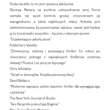
Foska ma alibi, to on jest sprawcą zabójstwa.
Obsesja Mariany na punkcie udowodnienia winy Fosce
wymyka się spod kontroli, grożąc zniszczeniem jej
wiarygodności, a także najbliższych relacji. Kobieta jest
zdeterminowana, by powstrzymać zabójcę, nawet jeśli będzie
ją to kosztowało wszystko – łącznie z własnym życiem.
"Oszałamiające zakończenie"
Publishers Weekly
"Złowieszczy, stylowy i porywający thriller. Co robisz po
stworzeniu jednego z największych thrillerów ostatniej
dekady? Piszesz coś jeszcze lepszego"
Chris Whitaker
"Strzał w dziesiątkę. Książka pierwszej klasy"
David Baldacci
"Misternie napisany, pełen tajemnic thriller dla wymagającego
czytelnika"
The New York Journal of Books
"Fani Pacjentki pokochają Boginie"
Riley Sager, Parade Magazine