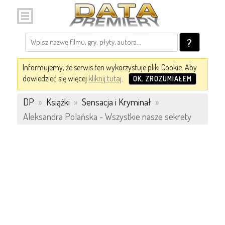
?
Informujemy, że serwis ten wykorzystuje pliki Cookie. Aby
dowiedzieć się więcej
kliknij tutaj
.
OK, ZROZUMIAŁEM
DP
»
Książki
»
Sensacja i Kryminał
»
Aleksandra Polańska - Wszystkie nasze sekrety