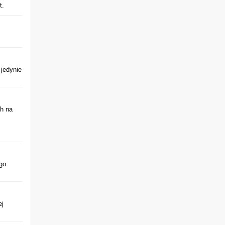
t.
 jedynie
ch na
go
ej