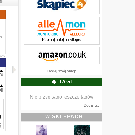
Kup najtaniej na Allegro
awkę
g:
Dodaj swój sklep
70
TAGI
i:
j]
Nie przypisano jeszcze tagów
Dodaj tag
W SKLEPACH
j
,
t
j