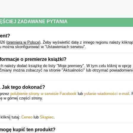
ĘŚCIEJ ZADAWANE PYTANIA
ment?
026
(
premiera w Polsce
).
Żeby wyświetlić datę z innego regionu należy klikną
u można skonfigurować w "Ustawieniach serwisu".
formacje o premierze książki?
należy dodać książkę do listy "Moje premiery". W tym celu kliknij w opcję
 Zmiany można zobaczyć na stronie "Aktualności" lub otrzymać powiadomien
 Jak tego dokonać?
oprzez
polubienie strony w serwisie Facebook
lub
ysłanie wiadomości e-mail
. 
ię w górnej części strony.
liknij tutaj:
Ceneo
lub
Skąpiec
.
mogę kupić ten produkt?