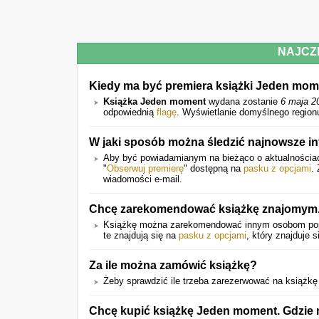
NAJCZ
Kiedy ma być premiera książki Jeden mo
Książka Jeden moment
wydana zostanie
6 maja 2
odpowiednią
flagę
. Wyświetlanie domyślnego region
W jaki sposób można śledzić najnowsze in
Aby być powiadamianym na bieżąco o aktualnościach 
"
Obserwuj premierę
" dostępną na
pasku z opcjami
.
wiadomości e-mail.
Chcę zarekomendować książkę znajomym.
Książkę można zarekomendować innym osobom p
te znajdują się na
pasku z opcjami
, który znajduje s
Za ile można zamówić książkę?
Żeby sprawdzić ile trzeba zarezerwować na książkę k
Chcę kupić książkę Jeden moment. Gdzie 