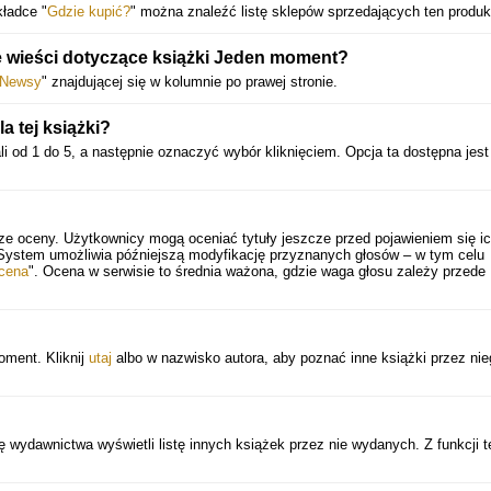
kładce "
Gdzie kupić?
" można znaleźć listę sklepów sprzedających ten produk
 wieści dotyczące książki Jeden moment?
Newsy
" znajdującej się w kolumnie po prawej stronie.
 tej książki?
i od 1 do 5, a następnie oznaczyć wybór kliknięciem. Opcja ta dostępna jest
ze oceny. Użytkownicy mogą oceniać tytuły jeszcze przed pojawieniem się i
 System umożliwia późniejszą modyfikację przyznanych głosów – w tym celu
cena
". Ocena w serwisie to średnia ważona, gdzie waga głosu zależy przede
oment. Kliknij
utaj
albo w nazwisko autora, aby poznać inne książki przez nie
 wydawnictwa wyświetli listę innych książek przez nie wydanych. Z funkcji t