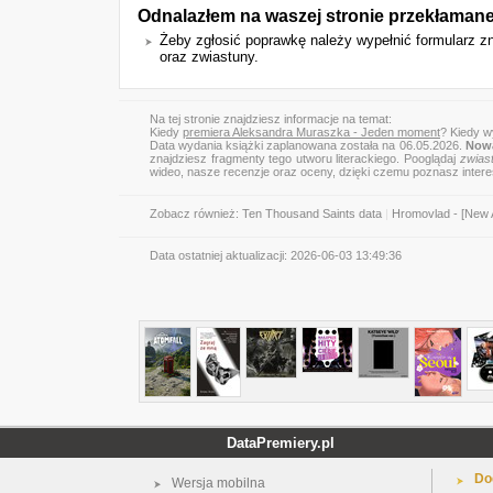
Odnalazłem na waszej stronie przekłaman
Żeby zgłosić poprawkę należy wypełnić formularz z
oraz zwiastuny.
Na tej stronie znajdziesz informacje na temat:
Kiedy
premiera Aleksandra Muraszka - Jeden moment
? Kiedy 
Data wydania książki zaplanowana została na 06.05.2026.
Nowa
znajdziesz fragmenty tego utworu literackiego. Pooglądaj
zwias
wideo, nasze recenzje oraz oceny, dzięki czemu poznasz inter
Zobacz również:
Ten Thousand Saints data
|
Hromovlad - [New 
Data ostatniej aktualizacji:
2026-06-03 13:49:36
DataPremiery.pl
Do
Wersja mobilna