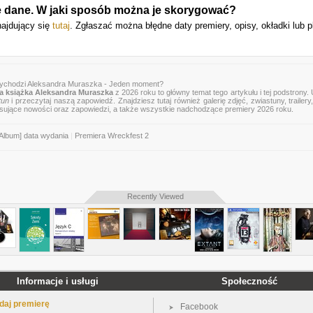
e dane. W jaki sposób można je skorygować?
najdujący się
tutaj
. Zgłaszać można błędne daty premiery, opisy, okładki lub p
wychodzi Aleksandra Muraszka - Jeden moment?
 książka Aleksandra Muraszka
z 2026 roku to główny temat tego artykułu i tej podstrony.
tun
i przeczytaj naszą zapowiedź. Znajdziesz tutaj również galerię zdjęć, zwiastuny, trailery,
esujące nowości oraz zapowiedzi, a także wszystkie nadchodzące premiery 2026 roku.
Album] data wydania
|
Premiera Wreckfest 2
Recently Viewed
Informacje i usługi
Społeczność
daj premierę
Facebook