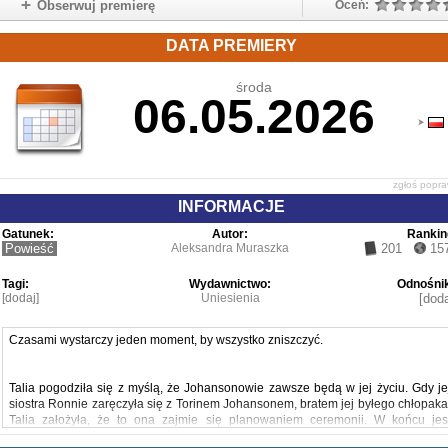
Obserwuj premierę
Oceń:
DATA PREMIERY
środa
06.05.2026
zgłoś popr
INFORMACJE
Gatunek:
Autor:
Rankin
Powieść
Aleksandra Muraszka
201
15
Tagi:
Wydawnictwo:
Odnośnik
[dodaj]
Uniesienia
[doda
Czasami wystarczy jeden moment, by wszystko zniszczyć.
Talia pogodziła się z myślą, że Johansonowie zawsze będą w jej życiu. Gdy je
siostra Ronnie zaręczyła się z Torinem Johansonem, bratem jej byłego chłopaka
Talia założyła, że to ona zajmie się planowaniem ceremonii. W końcu jes
najlepszą konsultantką ślubną w mieście. Jednak siostra zaserwowała je