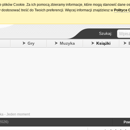
ie plików Cookie. Za ich pomocą zbieramy informacje, które mogą stanowić dane o
15. urodziny DataPremiery.pl
 dostosować treść do Twoich preferencji. Więcej informacji znajdziesz w
Polityce 
Szukaj:
y
Gry
Muzyka
Książki
ka - Jeden moment
2026)
Pow