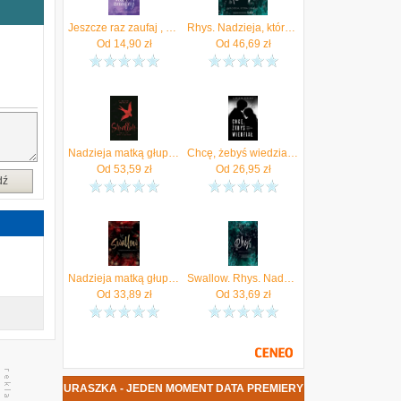
ż
Jeszcze raz zaufaj , Jeszcze raz tom 1 (Audiobook)
Rhys. Nadzieja, która umarła
Od
14,90
zł
Od
46,69
zł
m
,
o
ę
o
Nadzieja matką głupich. Swallow. Tom 2 (barwione brzegi)
Chcę, żebyś wiedział. Białe kłamstwa. Tom 1
Od
53,59
zł
Od
26,95
zł
dź
i
Nadzieja matką głupich. Swallow. Tom 2 mobi,epub Aleksandra Muraszka - ebook
Swallow. Rhys. Nadzieja, która umarła. Tom 4 (dodatek) Jaguar
Od
33,89
zł
Od
33,69
zł
SANDRA MURASZKA - JEDEN MOMENT DATA PREMIERY