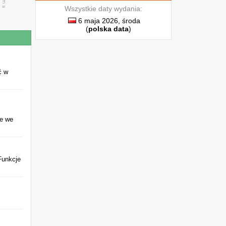
Wszystkie daty wydania:
6 maja 2026, środa
(
polska data
)
ć w
ie we
Funkcje