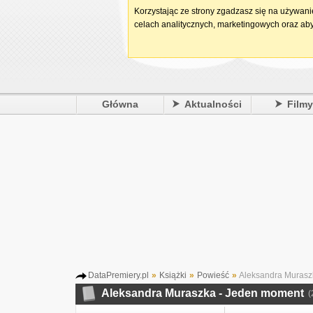
Korzystając ze strony zgadzasz się na używan
celach analitycznych, marketingowych oraz aby
Główna
Aktualności
Film
DataPremiery.pl
»
Książki
»
Powieść
»
Aleksandra Murasz
Aleksandra Muraszka - Jeden moment
(