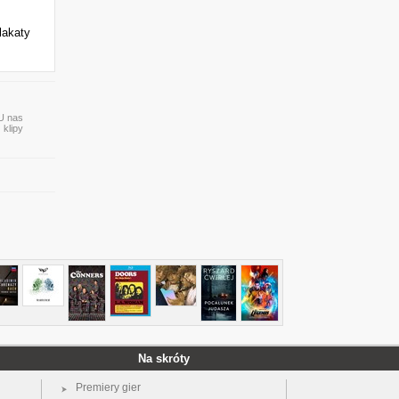
lakaty
 U nas
 klipy
Na skróty
Premiery gier