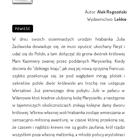
Autor:
Alek Rogoziński
Wydawnictwo:
Lekkie
POWIEŚĆ
W dniu swoich osiemnastych urodzin hrabianka Julia
Zasławska dowiaduje się, że musi opuścić ukochany Paryż i
udać się do Polski, a tam dołączyć do grona dwórek królowej
Marii Kazimiery zwanej przez poddanych Marysieńką. Kiedy
dociera do "dzikiego kraju", jak zwą jej nową ojczyznę Francuzi,
szybko przekonuje się, że pod względem intryg, plotek i
sekretów polski dwór królewski ani trochę nie ustępuje
Wersalowi. Już pierwszego dnia pobytu Julii w pałacu w
Wilanowie ktoś kradnie ulubioną kolię Marysieńki, a następnie
w tajemniczych okolicznościach znikają kolejne damy dworu
królowej. Wbrew własnej woli hrabianka zostaje wmieszania w
sensacyjno-miłosną awanturę, w czasie której przekona się,
że czasem i najbliżsi krewni nie są godni zaufania, król rządzi
wszystkim poza własną małżonką, a młodzi polscy arystokraci