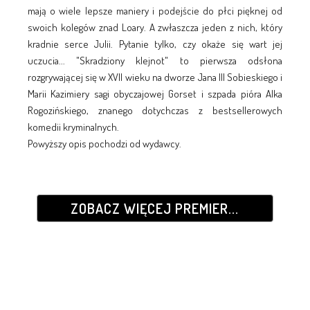
mają o wiele lepsze maniery i podejście do płci pięknej od
swoich kolegów znad Loary. A zwłaszcza jeden z nich, który
kradnie serce Julii. Pytanie tylko, czy okaże się wart jej
uczucia... "Skradziony klejnot" to pierwsza odsłona
rozgrywającej się w XVII wieku na dworze Jana III Sobieskiego i
Marii Kazimiery sagi obyczajowej Gorset i szpada pióra Alka
Rogozińskiego, znanego dotychczas z bestsellerowych
komedii kryminalnych.
Powyższy opis pochodzi od wydawcy.
ZOBACZ WIĘCEJ PREMIER...