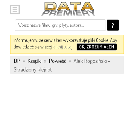
?
Informujemy, że serwis ten wykorzystuje pliki Cookie. Aby
dowiedzieć się więcej
kliknij tutaj
.
OK, ZROZUMIAŁEM
DP
»
Książki
»
Powieść
»
Alek Rogoziński -
Skradziony klejnot