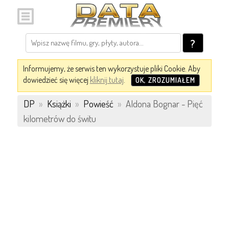
?
Informujemy, że serwis ten wykorzystuje pliki Cookie. Aby
dowiedzieć się więcej
kliknij tutaj
.
OK, ZROZUMIAŁEM
DP
»
Książki
»
Powieść
»
Aldona Bognar - Pięć
kilometrów do świtu