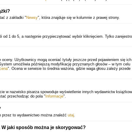
ążki?
ać z zakładki "
Newsy
", która znajduje się w kolumnie z prawej strony.
i od 1 do 5, a następnie przypieczętować wybór kliknięciem. Tylko zarejestr
e oceny. Użytkownicy mogą oceniać tytuły jeszcze przed pojawieniem się ich
 System umożliwia późniejszą modyfikację przyznanych głosów – w tym celu
cena
". Ocena w serwisie to średnia ważona, gdzie waga głosu zależy przede
ięcie w nazwisko pisarza spowoduje wyświetlenie innych wydawnictw książko
stać przechodząc do pola "
Informacje
".
?
h przez to wydawnictwo można znaleźć
utaj
.
e. W jaki sposób można je skorygować?