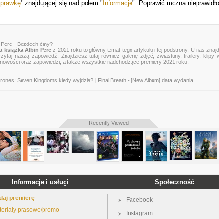
oprawkę
" znajdującej się nad polem "
Informacje
". Poprawić można nieprawidł
n Perc - Bezdech ćmy?
 książka Albin Perc
z 2021 roku to główny temat tego artykułu i tej podstrony. U nas znaj
zytaj naszą zapowiedź. Znajdziesz tutaj również galerię zdjęć, zwiastuny, trailery, klipy 
 nowości oraz zapowiedzi, a także wszystkie nadchodzące premiery 2021 roku.
rones: Seven Kingdoms kiedy wyjdzie?
|
Final Breath - [New Album] data wydania
Recently Viewed
Informacje i usługi
Społeczność
daj premierę
Facebook
teriały prasowe/promo
Instagram