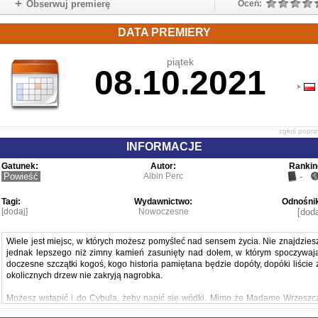
Obserwuj premierę
Oceń:
DATA PREMIERY
piątek
08.10.2021
zgłoś popr
INFORMACJE
Gatunek:
Autor:
Rankin
Powieść
Albin Perc
-
Tagi:
Wydawnictwo:
Odnośnik
[dodaj]
Nowoczesne
[doda
Wiele jest miejsc, w których możesz pomyśleć nad sensem życia. Nie znajdzies
jednak lepszego niż zimny kamień zasunięty nad dołem, w którym spoczywaj
doczesne szczątki kogoś, kogo historia pamiętana będzie dopóty, dopóki liście 
okolicznych drzew nie zakryją nagrobka.
Możesz wstąpić i do Cybula, żeby napić się wódki. Mimo że Madame Wrzeszc
już Ci nie potowarzyszy, wciąż unosi się tu zapach jej intensywnych perfu