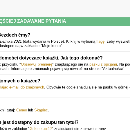
ĘŚCIEJ ZADAWANE PYTANIA
i Bezdech ćmy?
ziernika 2021
(
data wydania w Polsce
).
Kliknij w wybraną
flagę
, żeby wyświetl
dostępne są w zakładce "Moje konto".
domości dotyczące książki. Jak tego dokonać?
 przycisku "
Obserwuj premierę
" znajdującego się na
pasku z opcjami
. Na po
ach. Informacje o zmianach pojawią się również na stronie "Aktualności".
ajomych o książce?
łając e-mail do znajomych
. Obydwie te opcje znajdują się na pasku w górnej
nij tutaj:
Ceneo
lub
Skąpiec
.
jest dostępny do zakupu ten tytuł?
leźć w zakładce "
Gdzie kupić?
" znajdującej się z prawej strony.