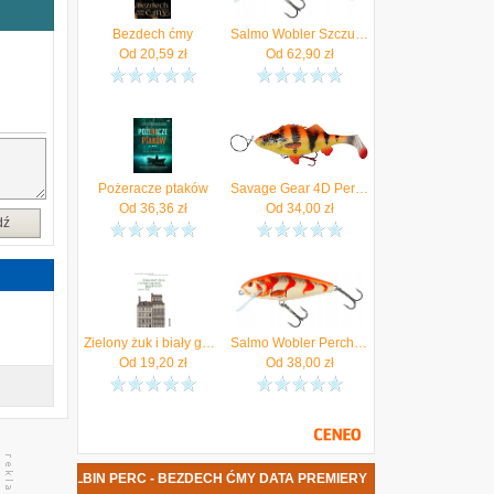
ś
,
Bezdech ćmy
Salmo Wobler Szczupakowy Perch Floating 12Cm 36G Albino 1 Szt QPH139
.
Od
20,59
zł
Od
62,90
zł
w
,
ż
Pożeracze ptaków
Savage Gear 4D Perch Shad 17.5cm 75g SS Albino (61799)
Od
36,36
zł
Od
34,00
zł
dź
Zielony żuk i biały gołąb rozpaczy (EPUB)
Salmo Wobler Perch Deep Runner Floating 8Cm Dr Albino QPH136
Od
19,20
zł
Od
38,00
zł
KSIĄŻKA ALBIN PERC - BEZDECH ĆMY DATA PREMIERY