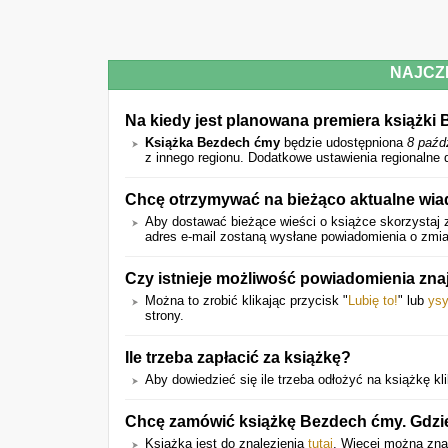
NAJCZ
Na kiedy jest planowana premiera książk
Książka Bezdech ćmy
będzie udostępniona
8 paźd
z innego regionu. Dodatkowe ustawienia regionalne 
Chcę otrzymywać na bieżąco aktualne wia
Aby dostawać bieżące wieści o książce skorzystaj z
adres e-mail zostaną wysłane powiadomienia o zmian
Czy istnieje możliwość powiadomienia zn
Można to zrobić klikając przycisk "
Lubię to!
" lub
ysy
strony.
Ile trzeba zapłacić za książkę?
Aby dowiedzieć się ile trzeba odłożyć na książkę klik
Chcę zamówić książkę Bezdech ćmy. Gdzie 
Książka jest do znalezienia
tutaj
. Więcej można zna