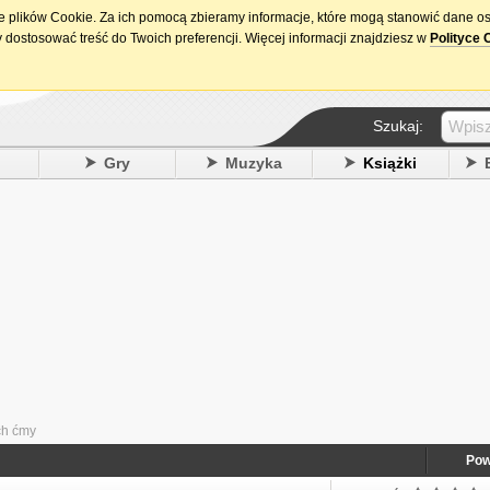
ie plików Cookie. Za ich pomocą zbieramy informacje, które mogą stanowić dane o
15. urodziny DataPremiery.pl
 dostosować treść do Twoich preferencji. Więcej informacji znajdziesz w
Polityce 
Szukaj:
y
Gry
Muzyka
Książki
ch ćmy
Pow