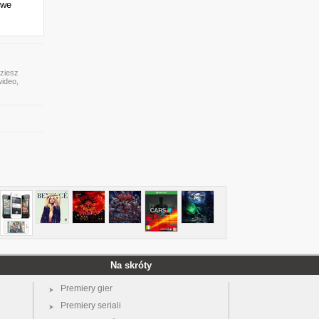
owe
dziesz
wideo,
Na skróty
Premiery gier
Premiery seriali