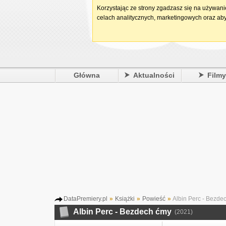
Korzystając ze strony zgadzasz się na używan
celach analitycznych, marketingowych oraz aby
Główna
Aktualności
Film
DataPremiery.pl
»
Książki
»
Powieść
»
Albin Perc - Bezde
Albin Perc - Bezdech ćmy
(2021)