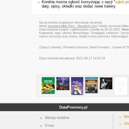
Korektę można zgłosić korzystając z opcji "
zgłoś p
daty, opisy, okładki oraz dodać nowe trailery.
Na tej stronie znajdziesz informacje na temat:
Kiedy
premiera Albin Perc - Bezdech ćmy
? Kiedy wychodzi Albi
Data wydania książki zaplanowana została na 08.10.2021.
Nowa
fragmenty tego utworu literackiego. Pooglądaj
zwiastun
i przec
nasze recenzje oraz oceny, dzięki czemu poznasz interesujące
Zobacz również:
Premiera Horizon: Steel Frontiers
|
Game of Th
Data ostatniej aktualizacji:
2021-09-17 14:01:34
DataPremiery.pl
Do
Wersja mobilna
Ma
O nas