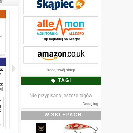
Kup najtaniej na Allegro
awkę
g:
Dodaj swój sklep
-
TAGI
i:
j]
Nie przypisano jeszcze tagów
z
Dodaj tag
ą
z
W SKLEPACH
z
m