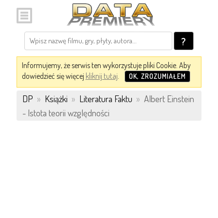
?
Informujemy, że serwis ten wykorzystuje pliki Cookie. Aby
dowiedzieć się więcej
kliknij tutaj
.
OK, ZROZUMIAŁEM
DP
»
Książki
»
Literatura Faktu
»
Albert Einstein
- Istota teorii względności