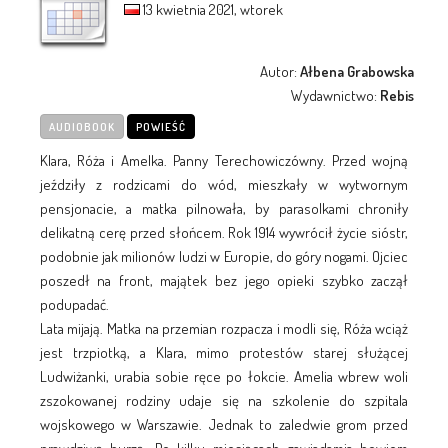
13 kwietnia 2021, wtorek
Autor:
Ałbena Grabowska
Wydawnictwo:
Rebis
AUDIOBOOK
POWIEŚĆ
Klara, Róża i Amelka. Panny Terechowiczówny. Przed wojną
jeździły z rodzicami do wód, mieszkały w wytwornym
pensjonacie, a matka pilnowała, by parasolkami chroniły
delikatną cerę przed słońcem. Rok 1914 wywrócił życie sióstr,
podobnie jak milionów ludzi w Europie, do góry nogami. Ojciec
poszedł na front, majątek bez jego opieki szybko zaczął
podupadać.
Lata mijają. Matka na przemian rozpacza i modli się, Róża wciąż
jest trzpiotką, a Klara, mimo protestów starej służącej
Ludwiżanki, urabia sobie ręce po łokcie. Amelia wbrew woli
zszokowanej rodziny udaje się na szkolenie do szpitala
wojskowego w Warszawie. Jednak to zaledwie grom przed