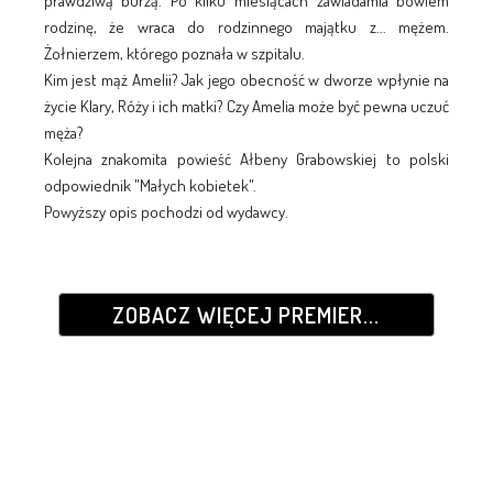
prawdziwą burzą. Po kilku miesiącach zawiadamia bowiem
rodzinę, że wraca do rodzinnego majątku z... mężem.
Żołnierzem, którego poznała w szpitalu.
Kim jest mąż Amelii? Jak jego obecność w dworze wpłynie na
życie Klary, Róży i ich matki? Czy Amelia może być pewna uczuć
męża?
Kolejna znakomita powieść Ałbeny Grabowskiej to polski
odpowiednik "Małych kobietek".
Powyższy opis pochodzi od wydawcy.
ZOBACZ WIĘCEJ PREMIER...