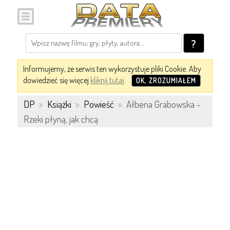
?
Informujemy, że serwis ten wykorzystuje pliki Cookie. Aby
dowiedzieć się więcej
kliknij tutaj
.
OK, ZROZUMIAŁEM
DP
»
Książki
»
Powieść
»
Ałbena Grabowska -
Rzeki płyną, jak chcą