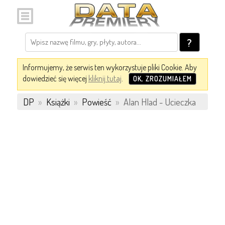
?
Informujemy, że serwis ten wykorzystuje pliki Cookie. Aby
dowiedzieć się więcej
kliknij tutaj
.
OK, ZROZUMIAŁEM
DP
»
Książki
»
Powieść
»
Alan Hlad - Ucieczka