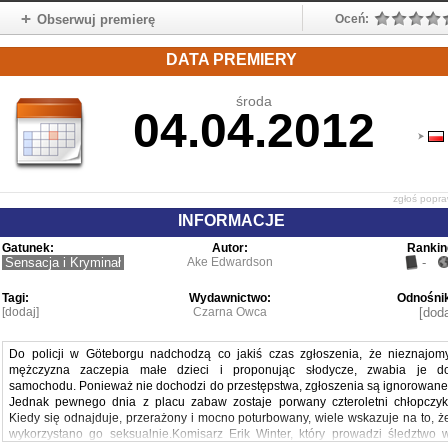
Obserwuj premierę
Oceń:
DATA PREMIERY
środa
04.04.2012
zgłoś popr
INFORMACJE
Gatunek:
Autor:
Rankin
Sensacja i Kryminał
Ake Edwardson
-
Tagi:
Wydawnictwo:
Odnośnik
[dodaj]
Czarna Owca
[doda
Do policji w Göteborgu nadchodzą co jakiś czas zgłoszenia, że nieznajom
mężczyzna zaczepia małe dzieci i proponując słodycze, zwabia je d
samochodu. Ponieważ nie dochodzi do przestępstwa, zgłoszenia są ignorowane
Jednak pewnego dnia z placu zabaw zostaje porwany czteroletni chłopczyk
Kiedy się odnajduje, przerażony i mocno poturbowany, wiele wskazuje na to, ż
wykorzystano go seksualnie.Komisarz Erik Winter, który prowadzi śledztwo 