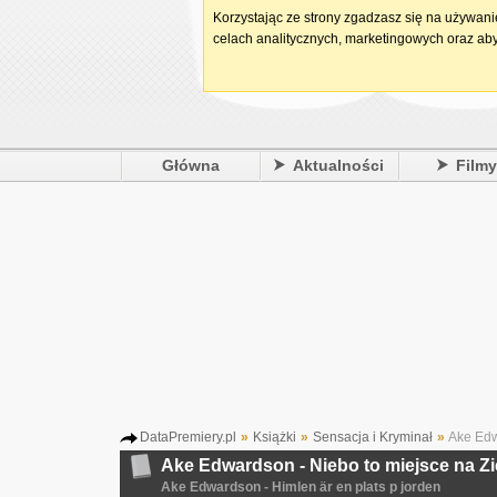
Korzystając ze strony zgadzasz się na używan
celach analitycznych, marketingowych oraz aby
Główna
Aktualności
Film
DataPremiery.pl
»
Książki
»
Sensacja i Kryminał
»
Ake Edw
Ake Edwardson - Niebo to miejsce na Z
Ake Edwardson - Himlen är en plats p jorden