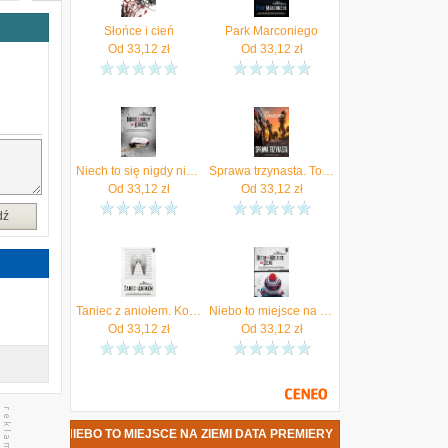
e
a
Słońce i cień
Park Marconiego
s
Od
33,12
zł
Od
33,12
zł
i
e
i
Niech to się nigdy nie kończy
Sprawa trzynasta. Tom 13 (audiobook)
Od
33,12
zł
Od
33,12
zł
dź
Taniec z aniołem. Komisarz Erik Winter. Tom I - Ake Edwardson (E-book)
Niebo to miejsce na ziemi. Komisarz Erik Winter. Tom V - Ake Edwardson (E-book)
Od
33,12
zł
Od
33,12
zł
RDSON - NIEBO TO MIEJSCE NA ZIEMI DATA PREMIERY