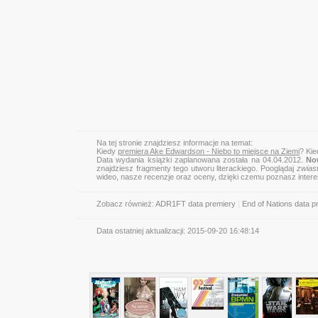
Na tej stronie znajdziesz informacje na temat:
Kiedy
premiera Ake Edwardson - Niebo to miejsce na Ziemi
? Kie
Data wydania książki zaplanowana została na 04.04.2012.
No
znajdziesz fragmenty tego utworu literackiego. Pooglądaj
zwias
wideo, nasze recenzje oraz oceny, dzięki czemu poznasz inter
Zobacz również:
ADR1FT data premiery
|
End of Nations data p
Data ostatniej aktualizacji:
2015-09-20 16:48:14