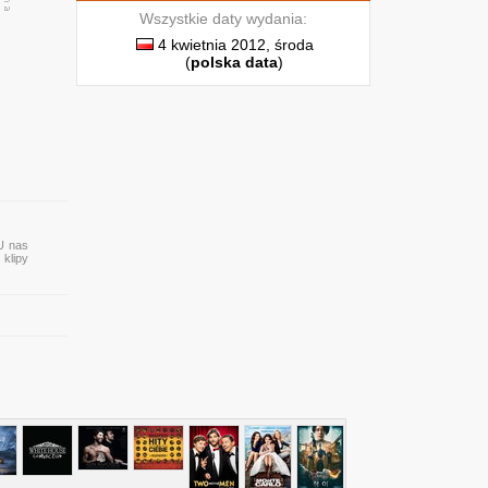
Wszystkie daty wydania:
4 kwietnia 2012, środa
(
polska data
)
 U nas
 klipy