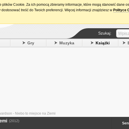
ie plików Cookie. Za ich pomocą zbieramy informacje, które mogą stanowić dane o
15. urodziny DataPremiery.pl
 dostosować treść do Twoich preferencji. Więcej informacji znajdziesz w
Polityce 
Szukaj:
y
Gry
Muzyka
Książki
ardson - Niebo to miejsce na Ziemi
iemi
(2012)
Sen