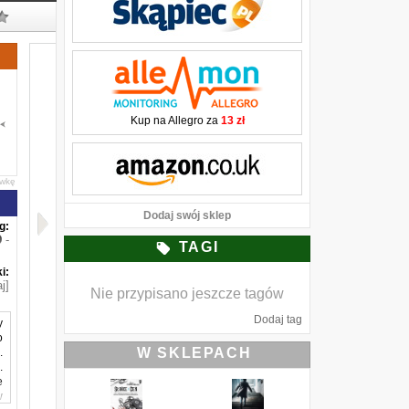
Kup na Allegro za
13 zł
awkę
Dodaj swój sklep
g:
-
TAGI
i:
j]
Nie przypisano jeszcze tagów
Dodaj tag
y
o
W SKLEPACH
.
.
e
w