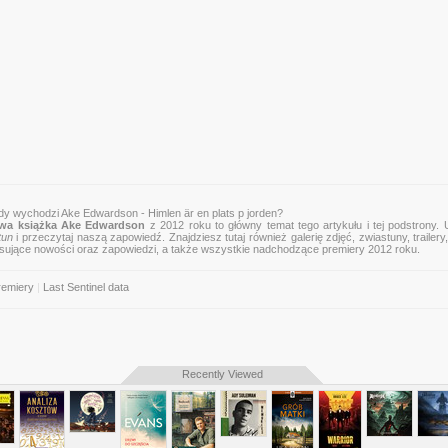
dy wychodzi Ake Edwardson - Himlen är en plats p jorden?
wa książka Ake Edwardson
z 2012 roku to główny temat tego artykułu i tej podstrony.
tun
i przeczytaj naszą zapowiedź. Znajdziesz tutaj również galerię zdjęć, zwiastuny, trailery,
esujące nowości oraz zapowiedzi, a także wszystkie nadchodzące premiery 2012 roku.
remiery
|
Last Sentinel data
Recently Viewed