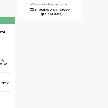
Wszystkie daty wydania:
16 marca 2021, wtorek
(
polska data
)
awi
 Na
ane we
Funkcje