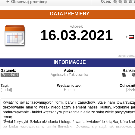
Obserwuj premierę
Oceń:
DATA PREMIERY
wtorek
16.03.2021
zgłoś popr
INFORMACJE
Gatunek:
Autor:
Rankin
Poradniki
Agnieszka Zakrzewska
-
Tagi:
Wydawnictwo:
Odnośnik
[dodaj]
Helion
[doda
Kwiaty to świat fascynujących form, barw i zapachów. Stale nam towarzyszą
dekorowanie nimi to wszak nieodłączny element naszej kultury. Podobnie ja
obdarowywanie - bukiet wręczony w prezencie niesie ze sobą wiele pozytywnyc
emocji.
"Świat florystyki. Sztuka układania i fotografowania kwiatów" to książka, która kro
po kroku wprowadza w tajniki florystyki. Dowiesz się stąd, jak pracować 
kwiatami i jak tworzyć z nich przepiękne aranżacje na wszelkie okazje - łączy