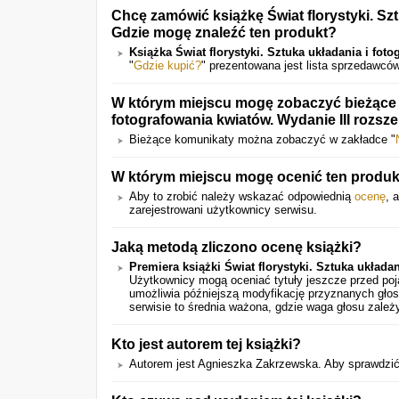
Chcę zamówić książkę Świat florystyki. Szt
Gdzie mogę znaleźć ten produkt?
Książka Świat florystyki. Sztuka układania i fot
"
Gdzie kupić?
" prezentowana jest lista sprzedawców
W którym miejscu mogę zobaczyć bieżące do
fotografowania kwiatów. Wydanie III rozsz
Bieżące komunikaty można zobaczyć w zakładce "
W którym miejscu mogę ocenić ten produk
Aby to zrobić należy wskazać odpowiednią
ocenę
, 
zarejestrowani użytkownicy serwisu.
Jaką metodą zliczono ocenę książki?
Premiera książki Świat florystyki. Sztuka układa
Użytkownicy mogą oceniać tytuły jeszcze przed poj
umożliwia późniejszą modyfikację przyznanych głos
serwisie to średnia ważona, gdzie waga głosu zale
Kto jest autorem tej książki?
Autorem jest Agnieszka Zakrzewska. Aby sprawdzić in