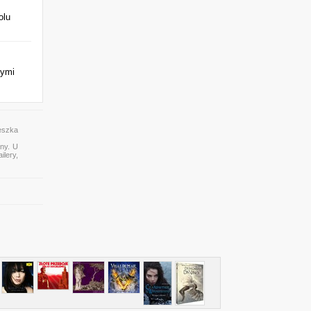
olu
nymi
eszka
ony. U
ilery,