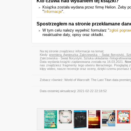
Kto czuwa nad wydaniem tej książki?
Książka została wydana przez firmę Helion. Żeby p
"
Informacje
".
Spostrzegłem na stronie przekłamane dan
W tym celu należy wypełnić formularz "
zgłoś popra
nieaktualne daty, opisy oraz okładki.
Na tej stronie znajdziesz informacje na temat:
Kiedy
premiera Agnieszka Zakrzewska - Świat florystyki. Szt
Zakrzewska - Świat florystyki. Sztuka układania i fotografowani
Data wydania książki zaplanowana została na 16.03.2021.
Now
nas znajdziesz fragmenty tego utworu literackiego. Pooglądaj
z
klipy wideo, nasze recenzje oraz oceny, dzięki czemu poznasz
Zobacz również:
World of Warcraft: The Last Titan data premier
Data ostatniej aktualizacji:
2021-02-22 22:18:52