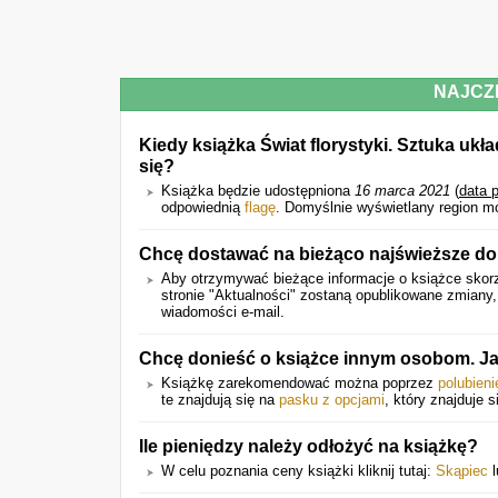
NAJCZ
Kiedy książka Świat florystyki. Sztuka ukł
się?
Książka będzie udostępniona
16 marca 2021
(
data 
odpowiednią
flagę
. Domyślnie wyświetlany region m
Chcę dostawać na bieżąco najświeższe don
Aby otrzymywać bieżące informacje o książce skorz
stronie "Aktualności" zostaną opublikowane zmiany
wiadomości e-mail.
Chcę donieść o książce innym osobom. Ja
Książkę zarekomendować można poprzez
polubien
te znajdują się na
pasku z opcjami
, który znajduje s
Ile pieniędzy należy odłożyć na książkę?
W celu poznania ceny książki kliknij tutaj:
Skąpiec
l