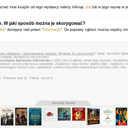
oznać inne książki od tego wydawcy należy kliknąć
utaj
lub w jego nazwę w p
e. W jaki sposób można je skorygować?
wkę
" dostępny nad polem "
Informacje
". Do poprawy zgłosić można między in
uka układania i fotografowania kwiatów. Wydanie III rozszerzone
? Kiedy wychodzi Agni
a kwiatów. Wydanie III rozszerzone?
a książka Agnieszka Zakrzewska
z 2021 roku to główny temat tego artykułu i tej podstr
wiastun
i przeczytaj naszą zapowiedź. Znajdziesz tutaj również galerię zdjęć, zwiastuny, tra
 interesujące nowości oraz zapowiedzi, a także wszystkie nadchodzące premiery 2021 roku.
y
|
Premiera Saw 11
|
Fallout - sezon 3
Recently Viewed