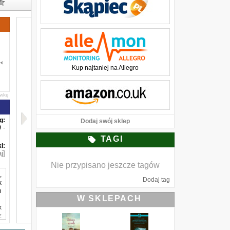
Kup najtaniej na Allegro
awkę
g:
Dodaj swój sklep
-
TAGI
i:
j]
Nie przypisano jeszcze tagów
,
Dodaj tag
k
h
W SKLEPACH
k
z
ć