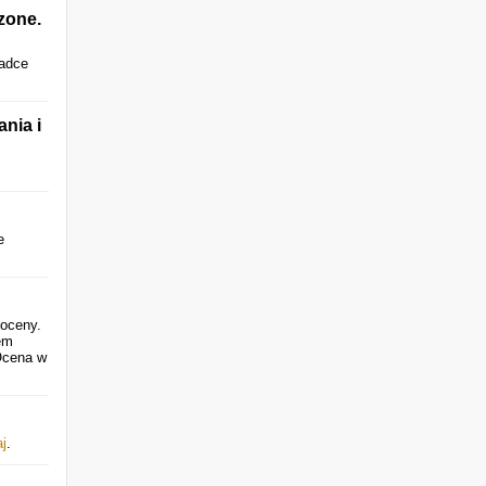
zone.
ładce
nia i
e
 oceny.
em
Ocena w
aj
.