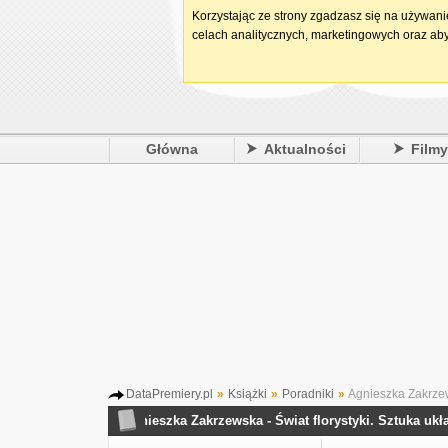
Korzystając ze strony zgadzasz się na używan
celach analitycznych, marketingowych oraz aby
Główna
Aktualności
Film
DataPremiery.pl
»
Książki
»
Poradniki
»
Agnieszka Zakrzews
Agnieszka Zakrzewska - Świat florystyki. Sztuka ukła