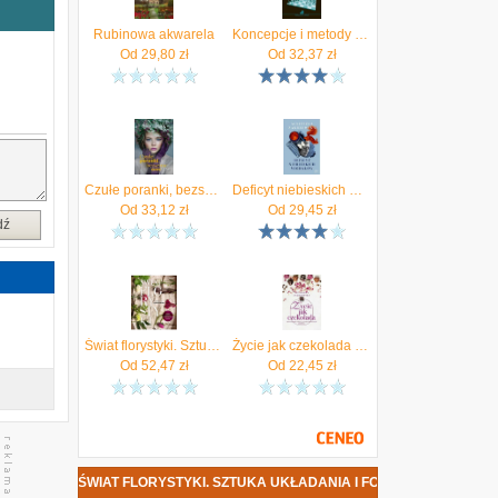
a
i
Rubinowa akwarela
Koncepcje i metody zarządzania strategicznego oraz nadzoru korporacyjnego. Doświadczenia i wyzwania - Agnieszka zakrzewska-Bielawska (E-book)
o
Od
29,80
zł
Od
32,37
zł
a
k
m
e
t
y
y
Czułe poranki, bezsenne noce , 1
Deficyt niebieskich migdałów
w
Od
33,12
zł
Od
29,45
zł
dź
e
a
t
a
Świat florystyki. Sztuka układania i fotografowania kwiatów. Wydanie IV
Życie jak czekolada mobi Agnieszka Zakrzewska - ebook
Od
52,47
zł
Od
22,45
zł
LORYSTYKI. SZTUKA UKŁADANIA I FOTOGRAFOWANIA KWIATÓW. WYDANIE 