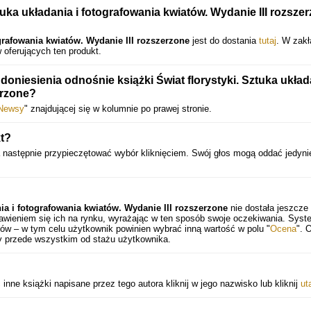
uka układania i fotografowania kwiatów. Wydanie III rozszer
ografowania kwiatów. Wydanie III rozszerzone
jest do dostania
tutaj
. W zak
 oferujących ten produkt.
niesienia odnośnie książki Świat florystyki. Sztuka układa
erzone?
Newsy
" znajdującej się w kolumnie po prawej stronie.
t?
a następnie przypieczętować wybór kliknięciem. Swój głos mogą oddać jedyni
nia i fotografowania kwiatów. Wydanie III rozszerzone
nie dostała jeszcze
awieniem się ich na rynku, wyrażając w ten sposób swoje oczekiwania. Syst
ów – w tym celu użytkownik powinien wybrać inną wartość w polu "
Ocena
". 
ży przede wszystkim od stażu użytkownika.
ne książki napisane przez tego autora kliknij w jego nazwisko lub kliknij
ut