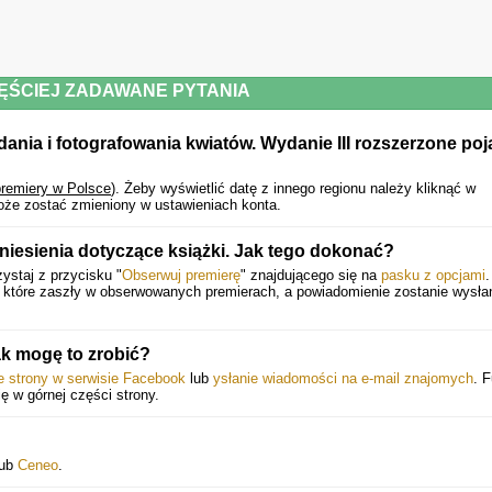
tajniki fotografii przeznaczonej do publikacji w mediach społecznościowych
warzywa i owoce we florystyce
wykorzystanie kwiatów w kuchni i w rękodziele
Powyższy opis pochodzi od wydawcy.
ĘŚCIEJ ZADAWANE PYTANIA
adania i fotografowania kwiatów. Wydanie III rozszerzone poj
premiery w Polsce
).
Żeby wyświetlić datę z innego regionu należy kliknąć w
oże zostać zmieniony w ustawieniach konta.
iesienia dotyczące książki. Jak tego dokonać?
ystaj z przycisku "
Obserwuj premierę
" znajdującego się na
pasku z opcjami
.
, które zaszły w obserwowanych premierach, a powiadomienie zostanie wysł
k mogę to zrobić?
ie strony w serwisie Facebook
lub
ysłanie wiadomości na e-mail znajomych
. 
ię w górnej części strony.
ub
Ceneo
.