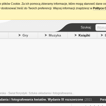
ie plików Cookie. Za ich pomocą zbieramy informacje, które mogą stanowić dane o
15. urodziny DataPremiery.pl
 dostosować treść do Twoich preferencji. Więcej informacji znajdziesz w
Polityce 
Szukaj:
y
Gry
Muzyka
Książki
ka - Świat florystyki. Sztuka układania i fotografowania...
dania i fotografowania kwiatów. Wydanie III rozszerzone
(2021)
Pora