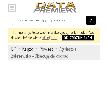
?
Informujemy, że serwis ten wykorzystuje pliki Cookie. Aby
dowiedzieć się więcej
kliknij tutaj
.
OK, ZROZUMIAŁEM
DP
»
Książki
»
Powieść
»
Agnieszka
Zakrzewska - Obiecuję cię kochać