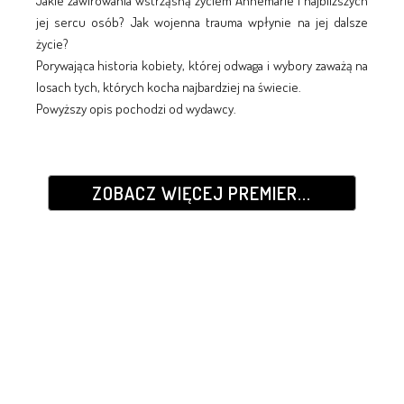
Jakie zawirowania wstrząsną życiem Annemarie i najbliższych
jej sercu osób? Jak wojenna trauma wpłynie na jej dalsze
życie?
Porywająca historia kobiety, której odwaga i wybory zaważą na
losach tych, których kocha najbardziej na świecie.
Powyższy opis pochodzi od wydawcy.
ZOBACZ WIĘCEJ PREMIER...