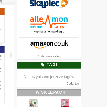
Kup najtaniej na Allegro
awkę
g:
Dodaj swój sklep
-
TAGI
i:
j]
Nie przypisano jeszcze tagów
a
Dodaj tag
a
z
W SKLEPACH
e