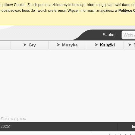
ie plików Cookie. Za ich pomocą zbieramy informacje, które mogą stanowić dane o
15. urodziny DataPremiery.pl
 dostosować treść do Twoich preferencji. Więcej informacji znajdziesz w
Polityce 
Szukaj:
y
Gry
Muzyka
Książki
 Zioła mają moc
(2025)
I