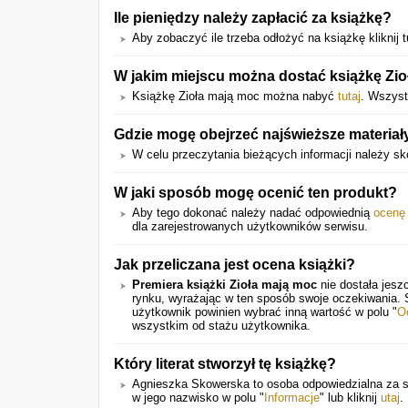
Ile pieniędzy należy zapłacić za książkę?
Aby zobaczyć ile trzeba odłożyć na książkę kliknij t
W jakim miejscu można dostać książkę Zi
Książkę Zioła mają moc można nabyć
tutaj
. Wszyst
Gdzie mogę obejrzeć najświeższe materiał
W celu przeczytania bieżących informacji należy sk
W jaki sposób mogę ocenić ten produkt?
Aby tego dokonać należy nadać odpowiednią
ocenę
dla zarejestrowanych użytkowników serwisu.
Jak przeliczana jest ocena książki?
Premiera książki Zioła mają moc
nie dostała jesz
rynku, wyrażając w ten sposób swoje oczekiwania.
użytkownik powinien wybrać inną wartość w polu "
O
wszystkim od stażu użytkownika.
Który literat stworzył tę książkę?
Agnieszka Skowerska to osoba odpowiedzialna za stw
w jego nazwisko w polu "
Informacje
" lub kliknij
utaj
.