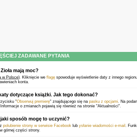
ĘŚCIEJ ZADAWANE PYTANIA
 Zioła mają moc?
a w Polsce
).
Kliknięcie we
flagę
spowoduje wyświetlenie daty z innego regionu
awieniach konta.
aty dotyczące książki. Jak tego dokonać?
zycisku "
Obserwuj premierę
" znajdującego się na
pasku z opcjami
. Na poda
nformacje o zmianach pojawią się również na stronie "Aktualności".
jaki sposób mogę to uczynić?
ez
polubienie strony w serwisie Facebook
lub
ysłanie wiadomości e-mail
. Funk
 w górnej części strony.