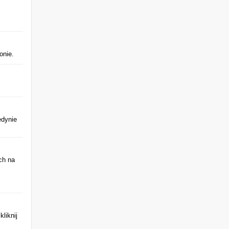
onie.
edynie
ch na
liknij