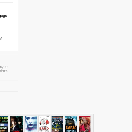
jego
ić
ony. U
ilery,