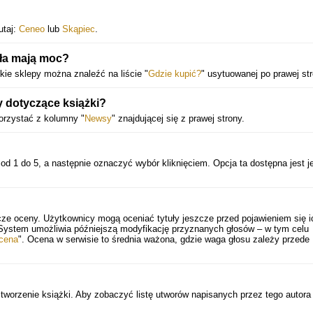
utaj:
Ceneo
lub
Skąpiec
.
oła mają moc?
kie sklepy można znaleźć na liście "
Gdzie kupić?
" usytuowanej po prawej str
y dotyczące książki?
orzystać z kolumny "
Newsy
" znajdującej się z prawej strony.
od 1 do 5, a następnie oznaczyć wybór kliknięciem. Opcja ta dostępna jest j
cze oceny. Użytkownicy mogą oceniać tytuły jeszcze przed pojawieniem się i
 System umożliwia późniejszą modyfikację przyznanych głosów – w tym celu
cena
". Ocena w serwisie to średnia ważona, gdzie waga głosu zależy przede
orzenie książki. Aby zobaczyć listę utworów napisanych przez tego autora k