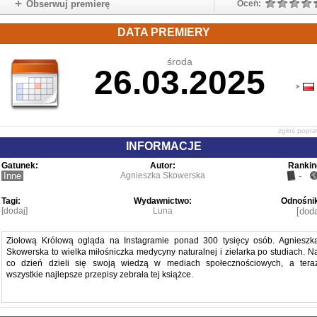
Obserwuj premierę
Oceń:
DATA PREMIERY
środa
26.03.2025
zgłoś popr
INFORMACJE
Gatunek:
Autor:
Rankin
Inne
Agnieszka Skowerska
-
Tagi:
Wydawnictwo:
Odnośnik
[dodaj]
Luna
[doda
Ziołową Królową ogląda na Instagramie ponad 300 tysięcy osób. Agnieszk
Skowerska to wielka miłośniczka medycyny naturalnej i zielarka po studiach. N
co dzień dzieli się swoją wiedzą w mediach społecznościowych, a tera
wszystkie najlepsze przepisy zebrała tej książce.
Chcesz wiedzieć, jak czerpać z uzdrawiającej mocy roślin? Samodzielni