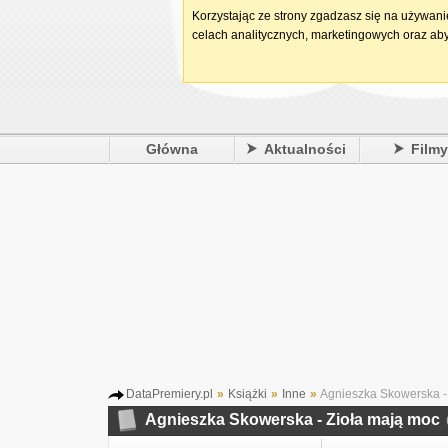
Korzystając ze strony zgadzasz się na używan
celach analitycznych, marketingowych oraz aby
Główna
Aktualności
Film
DataPremiery.pl
»
Książki
»
Inne
»
Agnieszka Skowerska -
Agnieszka Skowerska - Zioła mają moc