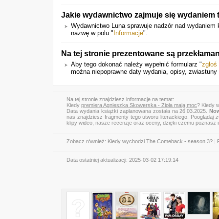
Jakie wydawnictwo zajmuje się wydaniem t
Wydawnictwo Luna sprawuje nadzór nad wydaniem ks
nazwę w polu "
Informacje
".
Na tej stronie prezentowane są przekłaman
Aby tego dokonać należy wypełnić formularz "
zgłoś
można niepoprawne daty wydania, opisy, zwiastuny 
Na tej stronie znajdziesz informacje na temat:
Kiedy
premiera Agnieszka Skowerska - Zioła mają moc
? Kiedy 
Data wydania książki zaplanowana została na 26.03.2025.
Now
nas znajdziesz fragmenty tego utworu literackiego. Pooglądaj
z
klipy wideo, nasze recenzje oraz oceny, dzięki czemu poznasz
Zobacz również:
Kiedy wychodzi The Comeback - season 3?
|
Data ostatniej aktualizacji:
2025-03-02 17:19:14