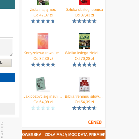
o
Zioła mają moc
Sztuka obsługi penisa
Od
47,87
zł
Od
37,43
zł
o
i
,
e
.
Kortyzolowa rewolucja. 8 kroków do wyjścia z pętli stresu
Wielka księga ziołolecznictwa
ą
Od
32,30
zł
Od
70,28
zł
r
dź
k
z
h
ą
Jak pozbyć się insulinooporności i wycofać cukrzycę typu 2 Bracia Rodzeń
Biblia treningu siłowego
e
Od
64,99
zł
Od
54,39
zł
w
y
ESZKA SKOWERSKA - ZIOŁA MAJĄ MOC DATA PREMIERY