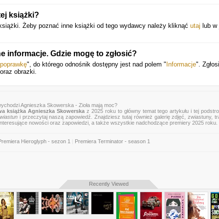
ej książki?
iążki. Żeby poznać inne książki od tego wydawcy należy kliknąć
utaj
lub w 
e informacje. Gdzie mogę to zgłosić?
 poprawkę
", do którego odnośnik dostępny jest nad polem "
Informacje
". Zgłos
oraz obrazki.
wychodzi Agnieszka Skowerska - Zioła mają moc?
a książka Agnieszka Skowerska
z 2025 roku to główny temat tego artykułu i tej podstr
wiastun
i przeczytaj naszą zapowiedź. Znajdziesz tutaj również galerię zdjęć, zwiastuny, tra
 interesujące nowości oraz zapowiedzi, a także wszystkie nadchodzące premiery 2025 roku.
Premiera Hieroglyph - sezon 1
|
Premiera Terminator - season 1
Recently Viewed