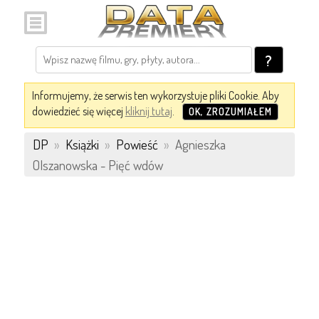
?
Informujemy, że serwis ten wykorzystuje pliki Cookie. Aby
dowiedzieć się więcej
kliknij tutaj
.
OK, ZROZUMIAŁEM
DP
»
Książki
»
Powieść
»
Agnieszka
Olszanowska - Pięć wdów