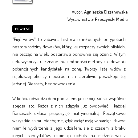
Autor:
Agnieszka Olszanowska
Wydawnictwo:
Prószyński Media
POWIEŚĆ
"Pięć wdów" to zabawna historia o miłosnych perypetiach
nestora rodziny Nowaków, który, ku rozpaczy swoich bliskich,
nie bacząc na wiek, postanawia ponownie się ożenić. W tym
celu wykorzystuje znane mu z młodości metody znajdowania
potencjalnych kandydatek na żonę. Tworzy listę wdów z
najbliższej okolicy i pośród nich cierpliwie poszukuje tej
jedynej. Niestety, bez powodzenia.
W końcu odwiedza dom pod lasem, gdzie pięć sióstr wspólnie
spędza lato. Każda z nich zdążyła już owdowieć i każdej
Franciszek składa propozycję matrymonialną. Początkowo
wszystkie są mu niechętne, gdyż wciąż mają w pamięci dawne
niemiłe wydarzenia z jego udziałem, ale z czasem, z braku
innych kandydatów, nabierają ochoty na małżeństwo z