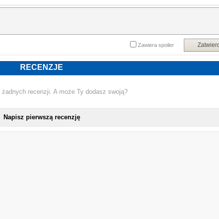
spodziewał.
Powyższy opis pochodzi od wydawcy.
Zatwier
Zawiera spoiler
RECENZJE
 żadnych recenzji. A może Ty dodasz swoją?
Napisz pierwszą recenzję
NOWA KSIĄŻKA A