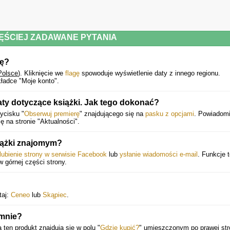
ĘŚCIEJ ZADAWANE PYTANIA
ię?
Polsce
).
Kliknięcie we
flagę
spowoduje wyświetlenie daty z innego regionu.
ładce "Moje konto".
y dotyczące książki. Jak tego dokonać?
ycisku "
Obserwuj premierę
" znajdującego się na
pasku z opcjami
. Powiadomi
ę na stronie "Aktualności".
iążki znajomym?
lubienie strony w serwisie Facebook
lub
ysłanie wiadomości e-mail
. Funkcje 
 w górnej części strony.
taj:
Ceneo
lub
Skąpiec
.
 mnie?
ą ten produkt znajdują się w polu "
Gdzie kupić?
" umieszczonym po prawej str