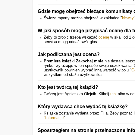
Gdzie mogę obejrzeć bieżące komunikaty 
Świeże raporty można obejrzeć w zakładce "
Newsy
W jaki sposób mogę przypisać ocenę dla t
Żeby to zrobić trzeba wskazać
ocenę
w skali od 1 d
serwisu mogą oddać swój głos.
Jak podliczana jest ocena?
Premiera książki Zakochaj mnie
nie dostała jeszc
rynku, wyrażając w ten sposób swoje oczekiwania.
użytkownik powinien wybrać inną wartość w polu "
O
wszystkim od stażu użytkownika.
Kto jest twórcą tej książki?
Twórcą jest Agnieszka Olejnik. Kliknij
utaj
albo w naz
Który wydawca chce wydać tę książkę?
Książka zostanie wydana przez Filia. Żeby poznać 
"
Informacje
".
Spostrzegłem na stronie przeinaczone inf