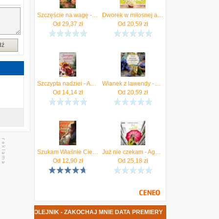
Szczęście na wagę - Agnieszka Olejnik [KSIĄŻKA]
Dworek w miłosnej audiobook Agnieszka Olejnik
Od
29,37
zł
Od
20,59
zł
dź
Szczypta nadziei - Agnieszka Olejnik [KSIĄŻKA]
Wianek z lawendy - Agnieszka Olejnik [AUDIOBOOK]
Od
14,14
zł
Od
20,59
zł
Szukam Właśnie Ciebie - Agnieszka Olejnik
Już nie czekam - Agnieszka Olejnik [AUDIOBOOK]
Od
12,90
zł
Od
25,18
zł
GNIESZKA OLEJNIK - ZAKOCHAJ MNIE DATA PREMIERY