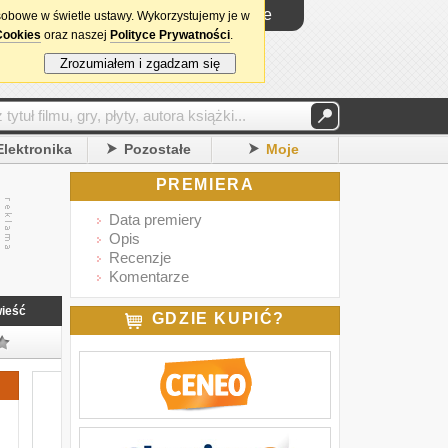
Logowanie
sobowe w świetle ustawy. Wykorzystujemy je w
Cookies
oraz naszej
Polityce Prywatności
.
Zrozumiałem i zgadzam się
Elektronika
Pozostałe
Moje
PREMIERA
Data premiery
Opis
Recenzje
Komentarze
ieść
GDZIE KUPIĆ?