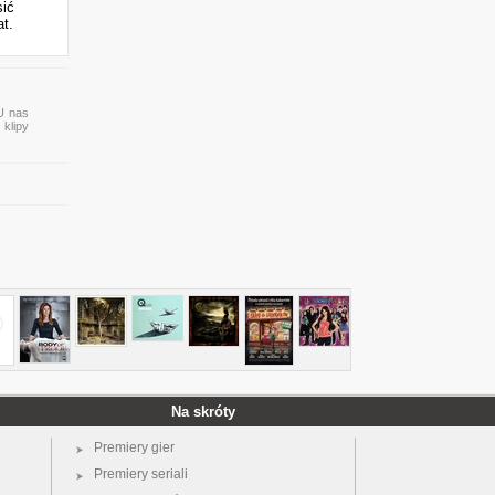
sić
at.
 U nas
 klipy
Na skróty
Premiery gier
Premiery seriali