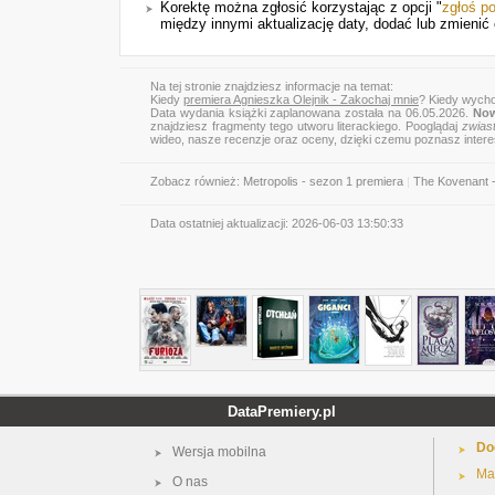
Korektę można zgłosić korzystając z opcji "
zgłoś p
między innymi aktualizację daty, dodać lub zmienić o
Na tej stronie znajdziesz informacje na temat:
Kiedy
premiera Agnieszka Olejnik - Zakochaj mnie
? Kiedy wycho
Data wydania książki zaplanowana została na 06.05.2026.
Now
znajdziesz fragmenty tego utworu literackiego. Pooglądaj
zwias
wideo, nasze recenzje oraz oceny, dzięki czemu poznasz inter
Zobacz również:
Metropolis - sezon 1 premiera
|
The Kovenant -
Data ostatniej aktualizacji:
2026-06-03 13:50:33
DataPremiery.pl
Do
Wersja mobilna
Ma
O nas