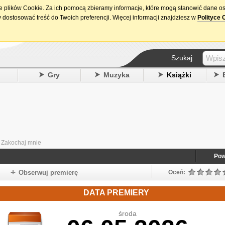
ie plików Cookie. Za ich pomocą zbieramy informacje, które mogą stanowić dane o
15. urodziny DataPremiery.pl
 dostosować treść do Twoich preferencji. Więcej informacji znajdziesz w
Polityce 
Szukaj:
y
Gry
Muzyka
Książki
- Zakochaj mnie
Pow
Obserwuj premierę
Oceń:
DATA PREMIERY
środa