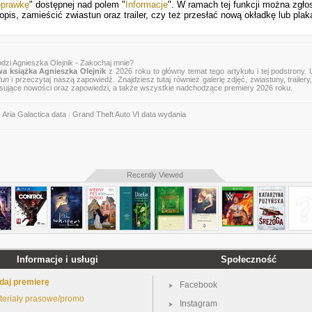
oprawkę
" dostępnej nad polem "
Informacje
". W ramach tej funkcji można zgło
pis, zamieścić zwiastun oraz trailer, czy też przesłać nową okładkę lub plak
dzi Agnieszka Olejnik - Zakochaj mnie?
a książka Agnieszka Olejnik
z 2026 roku to główny temat tego artykułu i tej podstrony.
tun
i przeczytaj naszą zapowiedź. Znajdziesz tutaj również galerię zdjęć, zwiastuny, trailery,
esujące nowości oraz zapowiedzi, a także wszystkie nadchodzące premiery 2026 roku.
 Aria Galactica data
|
Grand Theft Auto VI data wydania
Recently Viewed
Informacje i usługi
Społeczność
daj premierę
Facebook
teriały prasowe/promo
Instagram