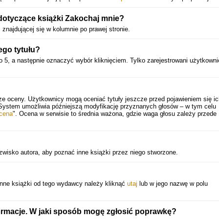
dotyczące książki Zakochaj mnie?
" znajdującej się w kolumnie po prawej stronie.
ego tytułu?
o 5, a następnie oznaczyć wybór kliknięciem. Tylko zarejestrowani użytkowni
ze oceny. Użytkownicy mogą oceniać tytuły jeszcze przed pojawieniem się ic
 System umożliwia późniejszą modyfikację przyznanych głosów – w tym celu
cena
". Ocena w serwisie to średnia ważona, gdzie waga głosu zależy przede
wisko autora, aby poznać inne książki przez niego stworzone.
inne książki od tego wydawcy należy kliknąć
utaj
lub w jego nazwę w polu
ormacje. W jaki sposób mogę zgłosić poprawkę?