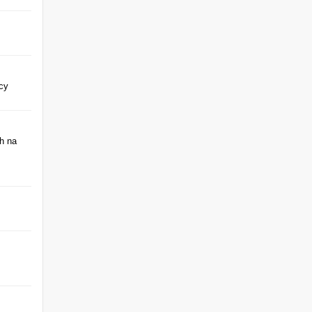
cy
h na