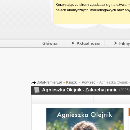
Korzystając ze strony zgadzasz się na używan
celach analitycznych, marketingowych oraz aby
Główna
Aktualności
Film
DataPremiery.pl
»
Książki
»
Powieść
»
Agnieszka Olejnik 
Agnieszka Olejnik - Zakochaj mnie
(2026)