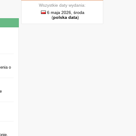
Wszystkie daty wydania:
6 maja 2026, środa
(
polska data
)
enia o
te
onie.