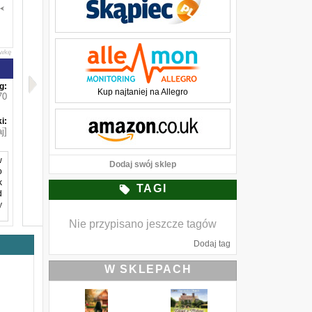
awkę
g:
Kup najtaniej na Allegro
70
i:
j]
w
Dodaj swój sklep
o
k
TAGI
d
y
Nie przypisano jeszcze tagów
Dodaj tag
z
ć
W SKLEPACH
ę