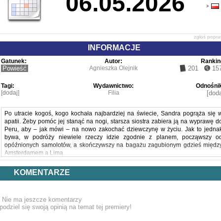
06.05.2026
zgłoś popr
INFORMACJE
Gatunek:
Autor:
Rankin
Powieść
Agnieszka Olejnik
201
15
Tagi:
Wydawnictwo:
Odnośnik
[dodaj]
Filia
[doda
Po utracie kogoś, kogo kochała najbardziej na świecie, Sandra pogrąża się 
apatii. Żeby pomóc jej stanąć na nogi, starsza siostra zabiera ją na wyprawę d
Peru, aby – jak mówi – na nowo zakochać dziewczynę w życiu. Jak to jedna
bywa, w podróży niewiele rzeczy idzie zgodnie z planem, począwszy o
opóźnionych samolotów, a skończywszy na bagażu zagubionym gdzieś międz
Amsterdamem a Limą.
KOMENTARZE
Siostrzeństwo, przyjaźń do grobowej deski, samotność, tęsknota i miłość 
widokiem na Machu Picchu – wszystko to splata się w wielobarwną opowieś
niczym nitki peruwiańskiego pledu z alpaki.
Nie ma jeszcze komentarzy
podziel się swoją opinią na temat tej premiery!
I tak jak w życiu – kto szuka, ten znajduje. Nawet jeśli nie zawsze to, czego si