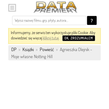
?
Informujemy, że serwis ten wykorzystuje pliki Cookie. Aby
dowiedzieć się więcej
kliknij tutaj
.
OK, ZROZUMIAŁEM
DP
»
Książki
»
Powieść
»
Agnieszka Olejnik -
Moje własne Notting Hill