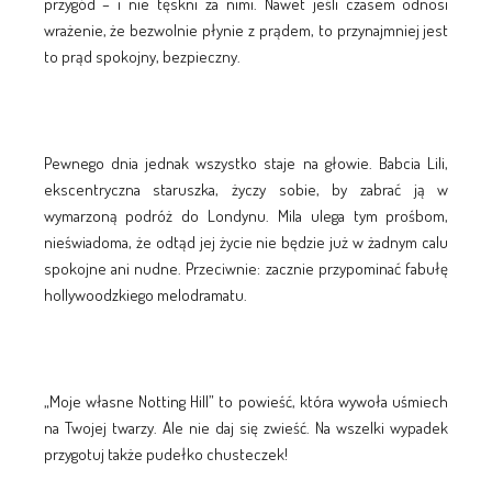
przygód – i nie tęskni za nimi. Nawet jeśli czasem odnosi
wrażenie, że bezwolnie płynie z prądem, to przynajmniej jest
to prąd spokojny, bezpieczny.
Pewnego dnia jednak wszystko staje na głowie. Babcia Lili,
ekscentryczna staruszka, życzy sobie, by zabrać ją w
wymarzoną podróż do Londynu. Mila ulega tym prośbom,
nieświadoma, że odtąd jej życie nie będzie już w żadnym calu
spokojne ani nudne. Przeciwnie: zacznie przypominać fabułę
hollywoodzkiego melodramatu.
„Moje własne Notting Hill” to powieść, która wywoła uśmiech
na Twojej twarzy. Ale nie daj się zwieść. Na wszelki wypadek
przygotuj także pudełko chusteczek!