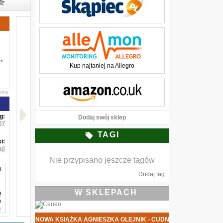
Kup najtaniej na Allegro
awkę
g:
Dodaj swój sklep
07
TAGI
i:
j]
Nie przypisano jeszcze tagów
t
Dodaj tag
W SKLEPACH
ę
e
m
NOWA KSIĄŻKA AGNIESZKA OLEJNIK - CUDNE MANOWCE DAT