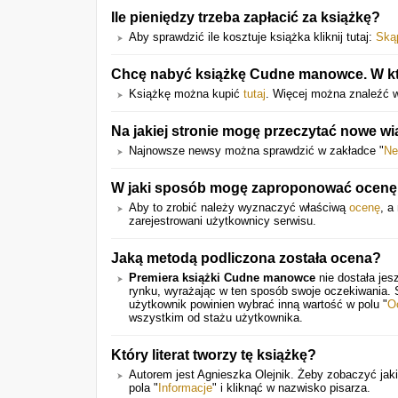
Ile pieniędzy trzeba zapłacić za książkę?
Aby sprawdzić ile kosztuje książka kliknij tutaj:
Ską
Chcę nabyć książkę Cudne manowce. W kt
Książkę można kupić
tutaj
. Więcej można znaleźć w
Na jakiej stronie mogę przeczytać nowe 
Najnowsze newsy można sprawdzić w zakładce "
Ne
W jaki sposób mogę zaproponować ocenę 
Aby to zrobić należy wyznaczyć właściwą
ocenę
, a
zarejestrowani użytkownicy serwisu.
Jaką metodą podliczona została ocena?
Premiera książki Cudne manowce
nie dostała jes
rynku, wyrażając w ten sposób swoje oczekiwania.
użytkownik powinien wybrać inną wartość w polu "
O
wszystkim od stażu użytkownika.
Który literat tworzy tę książkę?
Autorem jest Agnieszka Olejnik. Żeby zobaczyć jaki
pola "
Informacje
" i kliknąć w nazwisko pisarza.