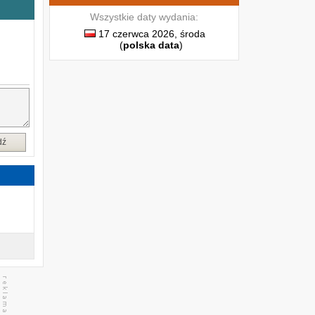
ę
Wszystkie daty wydania:
j
17 czerwca 2026, środa
e
(
polska data
)
e
ś
ć
dź