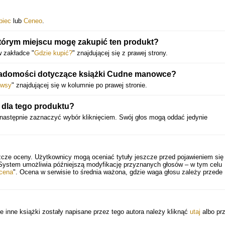
piec
lub
Ceneo
.
órym miejscu mogę zakupić ten produkt?
 zakładce "
Gdzie kupić?
" znajdującej się z prawej strony.
wiadomości dotyczące książki Cudne manowce?
wsy
" znajdującej się w kolumnie po prawej stronie.
dla tego produktu?
 następnie zaznaczyć wybór kliknięciem. Swój głos mogą oddać jedynie
zcze oceny. Użytkownicy mogą oceniać tytuły jeszcze przed pojawieniem się 
 System umożliwia późniejszą modyfikację przyznanych głosów – w tym celu
cena
". Ocena w serwisie to średnia ważona, gdzie waga głosu zależy przede
e inne książki zostały napisane przez tego autora należy kliknąć
utaj
albo pr