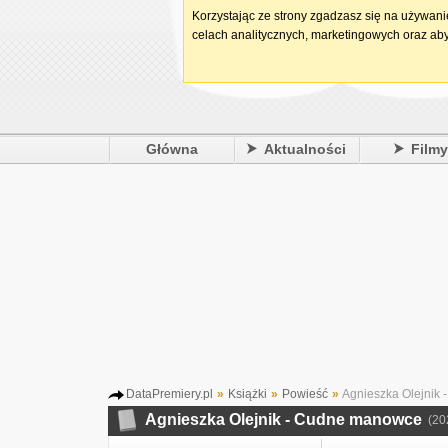
Korzystając ze strony zgadzasz się na używan
celach analitycznych, marketingowych oraz aby
Główna
Aktualności
Film
DataPremiery.pl
»
Książki
»
Powieść
»
Agnieszka Olejnik
Agnieszka Olejnik - Cudne manowce
(20