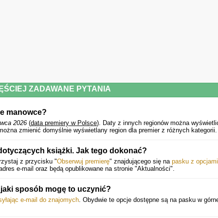
ĘŚCIEJ ZADAWANE PYTANIA
dne manowce?
rwca 2026
(
data premiery w Polsce
).
Daty z innych regionów można wyświetli
można zmienić domyślnie wyświetlany region dla premier z różnych kategorii.
dotyczących książki. Jak tego dokonać?
zystaj z przycisku "
Obserwuj premierę
" znajdującego się na
pasku z opcjami
dres e-mail oraz będą opublikowane na stronie "Aktualności".
jaki sposób mogę to uczynić?
syłając e-mail do znajomych
. Obydwie te opcje dostępne są na pasku w górne