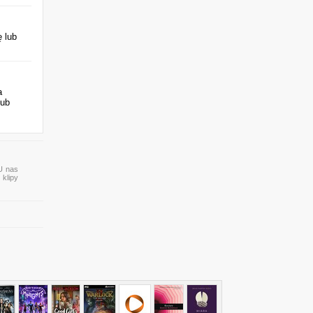
 lub
a
lub
 U nas
 klipy