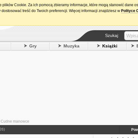
ie plików Cookie. Za ich pomocą zbieramy informacje, które mogą stanowić dane o
15. urodziny DataPremiery.pl
 dostosować treść do Twoich preferencji. Więcej informacji znajdziesz w
Polityce 
Szukaj:
y
Gry
Muzyka
Książki
 - Cudne manowce
26)
Pow