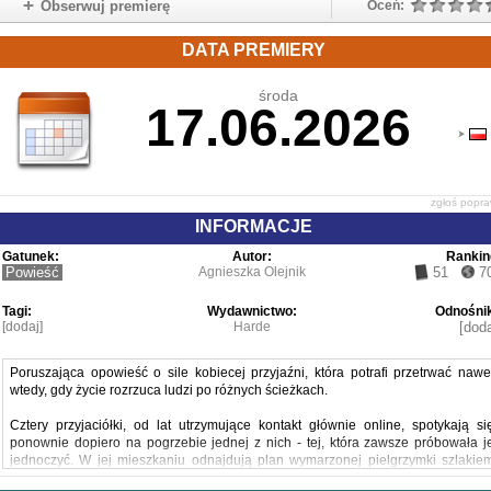
Obserwuj premierę
Oceń:
DATA PREMIERY
środa
17.06.2026
zgłoś popr
INFORMACJE
Gatunek:
Autor:
Rankin
Powieść
Agnieszka Olejnik
51
7
Tagi:
Wydawnictwo:
Odnośnik
[dodaj]
Harde
[doda
Poruszająca opowieść o sile kobiecej przyjaźni, która potrafi przetrwać nawe
wtedy, gdy życie rozrzuca ludzi po różnych ścieżkach.
Cztery przyjaciółki, od lat utrzymujące kontakt głównie online, spotykają si
ponownie dopiero na pogrzebie jednej z nich - tej, która zawsze próbowała j
jednoczyć. W jej mieszkaniu odnajdują plan wymarzonej pielgrzymki szlakie
Świętego Jakuba, na którą nigdy nie znalazły czasu.