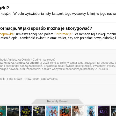
ążki?
iążki. W celu wyświetlenia listy książek tego wydawcy kliknij w jego nazwę
nformacje. W jaki sposób można je skorygować?
 poprawkę
" umieszczonej nad polem "
Informacje
". W ramach tej funkcji możn
zmienić opis, zamieścić zwiastun oraz trailer, czy też przesłać nową okładkę 
chodzi Agnieszka Olejnik - Cudne manowce?
a książka Agnieszka Olejnik
z 2026 roku to główny temat tego artykułu i tej podstrony.
tun
i przeczytaj naszą zapowiedź. Znajdziesz tutaj również galerię zdjęć, zwiastuny, trailery,
esujące nowości oraz zapowiedzi, a także wszystkie nadchodzące premiery 2026 roku.
s II
|
Final Breath - [New Album] data wydania
Recently Viewed