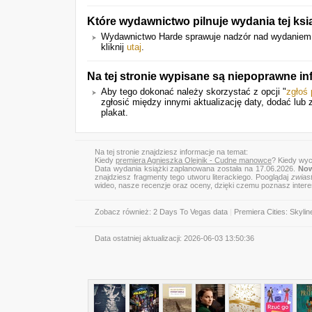
Które wydawnictwo pilnuje wydania tej ksi
Wydawnictwo Harde sprawuje nadzór nad wydaniem ks
kliknij
utaj
.
Na tej stronie wypisane są niepoprawne i
Aby tego dokonać należy skorzystać z opcji "
zgłoś
zgłosić między innymi aktualizację daty, dodać lub 
plakat.
Na tej stronie znajdziesz informacje na temat:
Kiedy
premiera Agnieszka Olejnik - Cudne manowce
? Kiedy wy
Data wydania książki zaplanowana została na 17.06.2026.
Now
znajdziesz fragmenty tego utworu literackiego. Pooglądaj
zwias
wideo, nasze recenzje oraz oceny, dzięki czemu poznasz inter
Zobacz również:
2 Days To Vegas data
|
Premiera Cities: Skyline
Data ostatniej aktualizacji:
2026-06-03 13:50:36