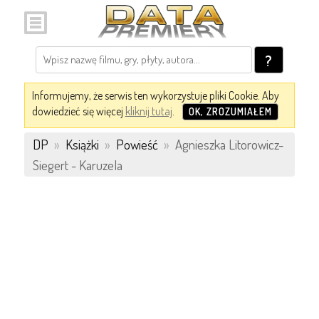
?
Informujemy, że serwis ten wykorzystuje pliki Cookie. Aby
dowiedzieć się więcej
kliknij tutaj
.
OK, ZROZUMIAŁEM
DP
»
Książki
»
Powieść
»
Agnieszka Litorowicz-
Siegert - Karuzela