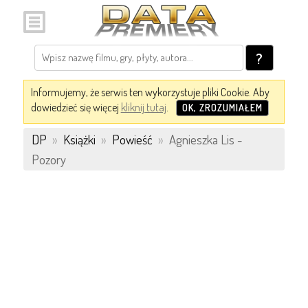
?
Informujemy, że serwis ten wykorzystuje pliki Cookie. Aby
dowiedzieć się więcej
kliknij tutaj
.
OK, ZROZUMIAŁEM
DP
»
Książki
»
Powieść
»
Agnieszka Lis -
Pozory