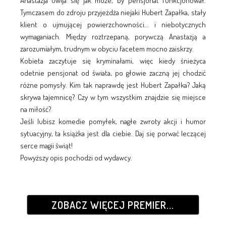
Anastazja uwija się jak może, by pensjonat funkcjonował.
Tymczasem do zdroju przyjeżdża niejaki Hubert Zapałka, stały
klient o ujmującej powierzchowności... i niebotycznych
wymaganiach. Między roztrzepaną, porywczą Anastazją a
zarozumiałym, trudnym w obyciu facetem mocno zaiskrzy.
Kobieta zaczytuje się kryminałami, więc kiedy śnieżyca
odetnie pensjonat od świata, po głowie zaczną jej chodzić
różne pomysły. Kim tak naprawdę jest Hubert Zapałka? Jaką
skrywa tajemnicę? Czy w tym wszystkim znajdzie się miejsce
na miłość?
Jeśli lubisz komedie pomyłek, nagłe zwroty akcji i humor
sytuacyjny, ta książka jest dla ciebie. Daj się porwać leczącej
serce magii świąt!
Powyższy opis pochodzi od wydawcy.
ZOBACZ WIĘCEJ PREMIER...