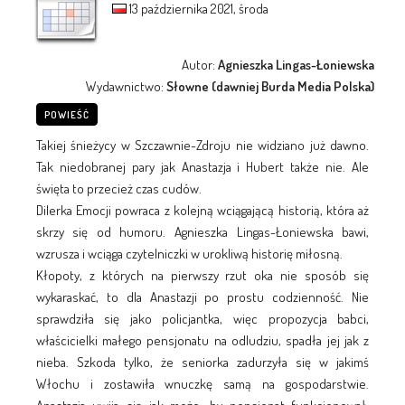
13 października 2021, środa
Autor:
Agnieszka Lingas-Łoniewska
Wydawnictwo:
Słowne (dawniej Burda Media Polska)
POWIEŚĆ
Takiej śnieżycy w Szczawnie-Zdroju nie widziano już dawno.
Tak niedobranej pary jak Anastazja i Hubert także nie. Ale
święta to przecież czas cudów.
Dilerka Emocji powraca z kolejną wciągającą historią, która aż
skrzy się od humoru. Agnieszka Lingas-Łoniewska bawi,
wzrusza i wciąga czytelniczki w urokliwą historię miłosną.
Kłopoty, z których na pierwszy rzut oka nie sposób się
wykaraskać, to dla Anastazji po prostu codzienność. Nie
sprawdziła się jako policjantka, więc propozycja babci,
właścicielki małego pensjonatu na odludziu, spadła jej jak z
nieba. Szkoda tylko, że seniorka zadurzyła się w jakimś
Włochu i zostawiła wnuczkę samą na gospodarstwie.