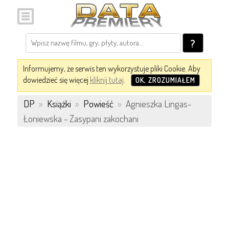
?
Informujemy, że serwis ten wykorzystuje pliki Cookie. Aby
dowiedzieć się więcej
kliknij tutaj
.
OK, ZROZUMIAŁEM
DP
»
Książki
»
Powieść
»
Agnieszka Lingas-
Łoniewska - Zasypani zakochani