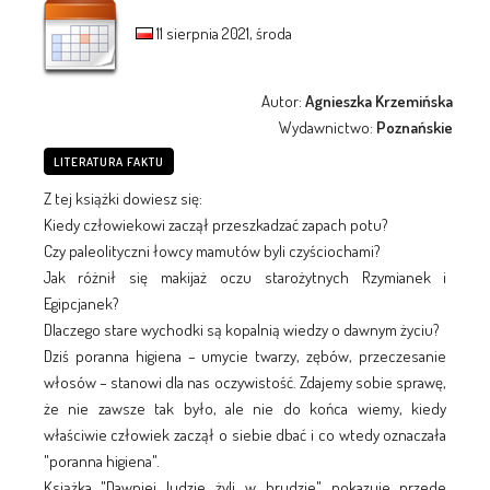
11 sierpnia 2021, środa
Autor:
Agnieszka Krzemińska
Wydawnictwo:
Poznańskie
LITERATURA FAKTU
Z tej książki dowiesz się:
Kiedy człowiekowi zaczął przeszkadzać zapach potu?
Czy paleolityczni łowcy mamutów byli czyściochami?
Jak różnił się makijaż oczu starożytnych Rzymianek i
Egipcjanek?
Dlaczego stare wychodki są kopalnią wiedzy o dawnym życiu?
Dziś poranna higiena – umycie twarzy, zębów, przeczesanie
włosów – stanowi dla nas oczywistość. Zdajemy sobie sprawę,
że nie zawsze tak było, ale nie do końca wiemy, kiedy
właściwie człowiek zaczął o siebie dbać i co wtedy oznaczała
"poranna higiena".
Książka "Dawniej ludzie żyli w brudzie" pokazuje przede