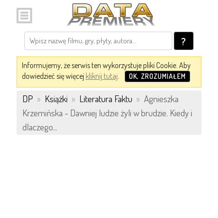
?
Informujemy, że serwis ten wykorzystuje pliki Cookie. Aby
dowiedzieć się więcej
kliknij tutaj
.
OK, ZROZUMIAŁEM
DP
»
Książki
»
Literatura Faktu
»
Agnieszka
Krzemińska - Dawniej ludzie żyli w brudzie. Kiedy i
dlaczego...