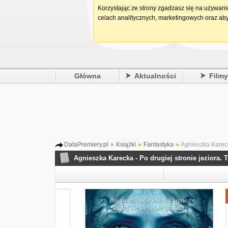
Korzystając ze strony zgadzasz się na używan
celach analitycznych, marketingowych oraz aby
Główna
Aktualności
Film
DataPremiery.pl
»
Książki
»
Fantastyka
»
Agnieszka Karecka
Agnieszka Karecka - Po drugiej stronie jeziora. 