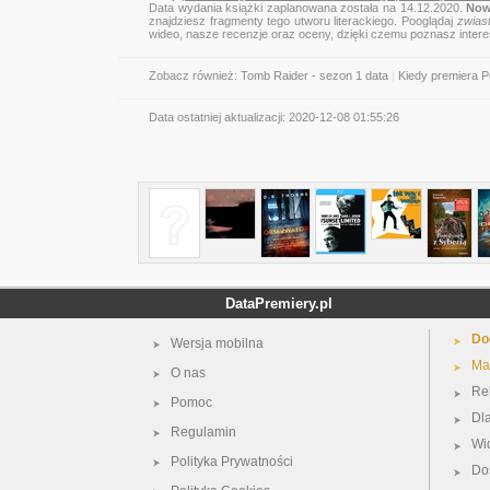
Data wydania książki zaplanowana została na 14.12.2020.
Now
znajdziesz fragmenty tego utworu literackiego. Pooglądaj
zwias
wideo, nasze recenzje oraz oceny, dzięki czemu poznasz inter
Zobacz również:
Tomb Raider - sezon 1 data
|
Kiedy premiera P
Data ostatniej aktualizacji:
2020-12-08 01:55:26
DataPremiery.pl
Do
Wersja mobilna
Ma
O nas
Re
Pomoc
Dl
Regulamin
Wi
Polityka Prywatności
Do