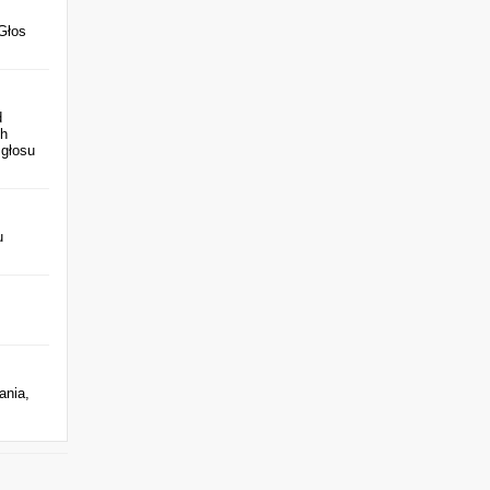
Głos
d
ch
 głosu
u
ania,