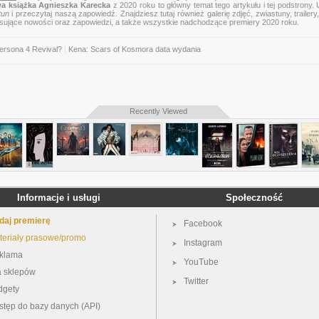
a książka Agnieszka Karecka
z 2020 roku to główny temat tego artykułu i tej podstrony.
tun
i przeczytaj naszą zapowiedź. Znajdziesz tutaj również galerię zdjęć, zwiastuny, trailery,
esujące nowości oraz zapowiedzi, a także wszystkie nadchodzące premiery 2020 roku.
ersona 4 Revival?
|
Kena: Scars of Kosmora data wydania
Recently Viewed
Informacje i usługi
Społeczność
daj premierę
Facebook
teriały prasowe/promo
Instagram
klama
YouTube
a sklepów
Twitter
dgety
stęp do bazy danych (API)