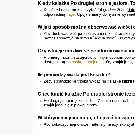
Kiedy książka Po drugiej stronie jeziora.
Książkę będzie można czytać
14 grudnia 2020
(
dat
odpowiednią
flagę
. Opcja zmiany domyślnie wyświet
W jaki sposób można obserwować wieści 
Aby dostawać bieżące doniesienia o książce skorzys
można zobaczyć na stronie "Aktualności" lub otrz
Czy istnieje możliwość poinformowania in
Premierę można zasugerować innym osobom popr
dostępne są na
pasku z opcjami
, który znajduje się
Ile pieniędzy warta jest książka?
Żeby sprawdzić ile trzeba wydać na książkę kliknij t
Chcę kupić książkę Po drugiej stronie jezi
Po drugiej stronie jeziora. Tom 2 można dostać
tutaj
znajdującej się z prawej strony.
W którym miejscu mogę obejrzeć bieżące do
Aby zobaczyć najnowsze materiały należy skorzysta