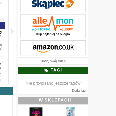
awkę
g:
Kup najtaniej na Allegro
-
i:
j]
Dodaj swój sklep
o
a
TAGI
,
ę
i
Nie przypisano jeszcze tagów
o
Dodaj tag
e
e
W SKLEPACH