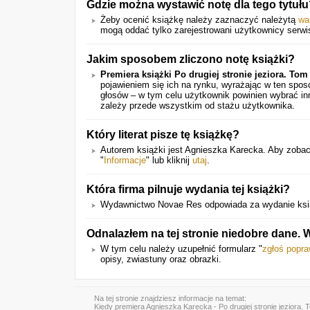
Gdzie można wystawić notę dla tego tytuł
Żeby ocenić książkę należy zaznaczyć należytą
wa
mogą oddać tylko zarejestrowani użytkownicy serwi
Jakim sposobem zliczono notę książki?
Premiera książki Po drugiej stronie jeziora. Tom
pojawieniem się ich na rynku, wyrażając w ten spo
głosów – w tym celu użytkownik powinien wybrać in
zależy przede wszystkim od stażu użytkownika.
Który literat pisze tę książkę?
Autorem książki jest Agnieszka Karecka. Aby zobacz
"
Informacje
" lub kliknij
utaj
.
Która firma pilnuje wydania tej książki?
Wydawnictwo Novae Res odpowiada za wydanie ksią
Odnalazłem na tej stronie niedobre dane.
W tym celu należy uzupełnić formularz "
zgłoś popr
opisy, zwiastuny oraz obrazki.
Na tej stronie znajdziesz informacje na temat:
Kiedy
premiera Agnieszka Karecka - Po drugiej stronie jeziora. 