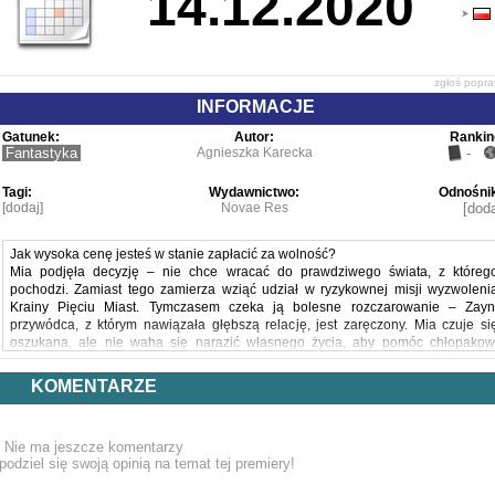
14.12.2020
zgłoś popr
INFORMACJE
Gatunek:
Autor:
Rankin
Fantastyka
Agnieszka Karecka
-
Tagi:
Wydawnictwo:
Odnośnik
[dodaj]
Novae Res
[doda
Jak wysoka cenę jesteś w stanie zapłacić za wolność?
Mia podjęła decyzję – nie chce wracać do prawdziwego świata, z któreg
pochodzi. Zamiast tego zamierza wziąć udział w ryzykownej misji wyzwoleni
Krainy Pięciu Miast. Tymczasem czeka ją bolesne rozczarowanie – Zayn
przywódca, z którym nawiązała głębszą relację, jest zaręczony. Mia czuje si
oszukana, ale nie waha się narazić własnego życia, aby pomóc chłopakow
odzyskać pewien bardzo ważny list.
To jednak nie jest najlepszy czas na sercowe rozterki. Drużyna musi ruszać d
KOMENTARZE
Memris, aby ratować miasto przed podstępną i okrutną Elajzą. Droga będzi
długa i niebezpieczna, ale to nic w porównaniu z tym, z jaką prawdą o sobi
przyjdzie się niebawem zmierzyć Mii...
Nie ma jeszcze komentarzy
Powyższy opis pochodzi od wydawcy.
podziel się swoją opinią na temat tej premiery!