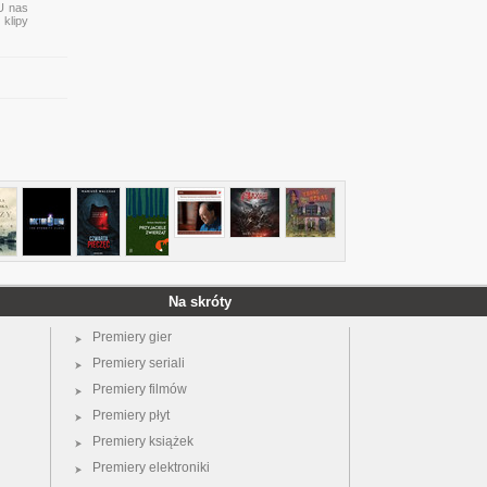
 U nas
 klipy
Na skróty
Premiery gier
Premiery seriali
Premiery filmów
Premiery płyt
Premiery książek
Premiery elektroniki