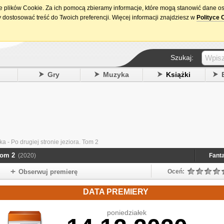
ie plików Cookie. Za ich pomocą zbieramy informacje, które mogą stanowić dane o
15. urodziny DataPremiery.pl
 dostosować treść do Twoich preferencji. Więcej informacji znajdziesz w
Polityce 
Szukaj:
y
Gry
Muzyka
Książki
 - Po drugiej stronie jeziora. Tom 2
Tom 2
(2020)
Fant
Obserwuj premierę
Oceń:
DATA PREMIERY
poniedziałek