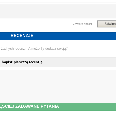
Zatwier
Zawiera spoiler
RECENZJE
 żadnych recenzji. A może Ty dodasz swoją?
Napisz pierwszą recenzję
ĘŚCIEJ ZADAWANE PYTANIA
NOWA KSIĄŻKA AGNIESZKA KARECKA 