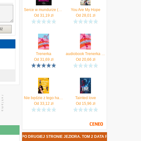
Serce w mundurze (MP3)
You Are My Hope
Od
31,19
zł
Od
28,01
zł
dź
Trenerka
audiobook Trenerka - Agnieszka Karecka
Od
31,69
zł
Od
20,66
zł
Nie będzie z tego happy endu. Tom 1
Tainted love
Od
33,12
zł
Od
15,96
zł
- PO DRUGIEJ STRONIE JEZIORA. TOM 2 DATA PREMIERY