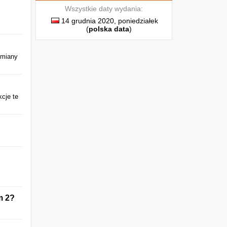
Wszystkie daty wydania:
14 grudnia 2020, poniedziałek
(
polska data
)
Zmiany
kcje te
m 2?