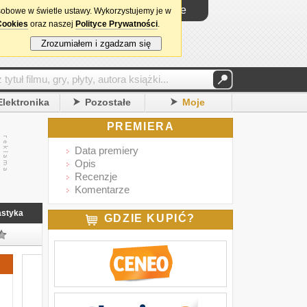
Logowanie
sobowe w świetle ustawy. Wykorzystujemy je w
Cookies
oraz naszej
Polityce Prywatności
.
Zrozumiałem i zgadzam się
Elektronika
Pozostałe
Moje
PREMIERA
Data premiery
Opis
Recenzje
Komentarze
astyka
GDZIE KUPIĆ?