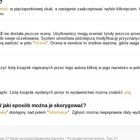
u?
rtość
w pięciopunktowej skali, a następnie zaakceptować wybór kliknięciem. 
su.
 2
nie dostała jeszcze oceny. Użytkownicy mogą oceniać tytuły jeszcze prze
sób swoje oczekiwania. System umożliwia późniejszą modyfikację przyznany
ną wartość w polu "
Ocena
". Ocena w serwisie to średnia ważona, gdzie waga
yć listę książek napisanych przez tego autora kliknij w jego nazwisko w pol
żki. Listę książek wydanych przez to wydawnictwo można znaleźć
utaj
.
 W jaki sposób można je skorygować?
awkę
" dostępny nad polem "
Informacje
". Zgłosić można niepoprawne daty wyd
Tom 2
? Kiedy wychodzi Agnieszka Karecka - Po drugiej stronie jeziora. Tom 2?