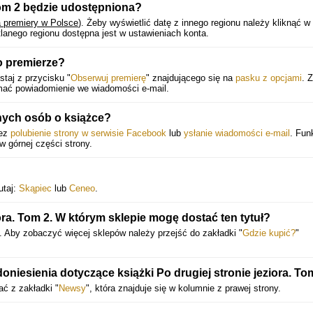
 Tom 2 będzie udostępniona?
a premiery w Polsce
).
Żeby wyświetlić datę z innego regionu należy kliknąć w
lanego regionu dostępna jest w ustawieniach konta.
o premierze?
taj z przycisku "
Obserwuj premierę
" znajdującego się na
pasku z opcjami
. 
ymać powiadomienie we wiadomości e-mail.
nych osób o książce?
zez
polubienie strony w serwisie Facebook
lub
ysłanie wiadomości e-mail
. Fun
 w górnej części strony.
utaj:
Skąpiec
lub
Ceneo
.
ora. Tom 2. W którym sklepie mogę dostać ten tytuł?
. Aby zobaczyć więcej sklepów należy przejść do zakładki "
Gdzie kupić?
"
niesienia dotyczące książki Po drugiej stronie jeziora. To
ć z zakładki "
Newsy
", która znajduje się w kolumnie z prawej strony.