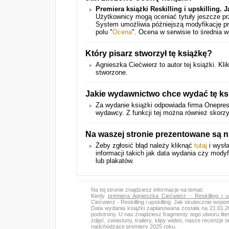
Premiera książki Reskilling i upskilling
Użytkownicy mogą oceniać tytuły jeszcze pr
System umożliwia późniejszą modyfikację p
polu "
Ocena
". Ocena w serwisie to średnia 
Który pisarz stworzył tę książkę?
Agnieszka Ciećwierz to autor tej książki. Kli
stworzone.
Jakie wydawnictwo chce wydać tę ks
Za wydanie książki odpowiada firma Onepres
wydawcy. Z funkcji tej można również skorzy
Na waszej stronie prezentowane są n
Żeby zgłosić błąd należy kliknąć
tutaj
i wysła
informacji takich jak data wydania czy modyf
lub plakatów.
Na tej stronie znajdziesz informacje na temat:
Kiedy
premiera Agnieszka Ciećwierz - Reskilling i
Ciećwierz - Reskilling i upskilling. Jak skutecznie w
Data wydania książki zaplanowana została na 21.01.
podstrony. U nas znajdziesz fragmenty tego utworu lit
zdjęć, zwiastuny, trailery, klipy wideo, nasze recenzj
nadchodzące premiery 2025 roku.