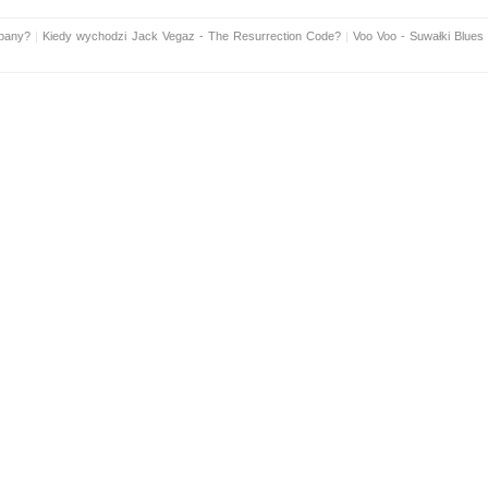
mpany?
|
Kiedy wychodzi Jack Vegaz - The Resurrection Code?
|
Voo Voo - Suwałki Blues