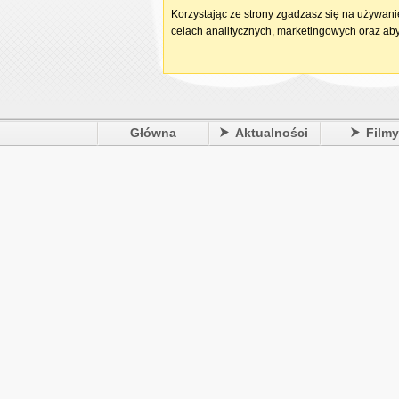
Korzystając ze strony zgadzasz się na używan
celach analitycznych, marketingowych oraz aby
Główna
Aktualności
Film