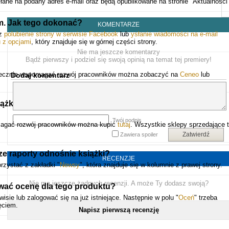
łane na podany adres e-mail oraz będą opublikowane na stronie "Aktualności"
. Jak tego dokonać?
KOMENTARZE
ez
polubienie strony w serwisie Facebook
lub
ysłanie wiadomości na e-mail
 z opcjami
, który znajduje się w górnej części strony.
Nie ma jeszcze komentarzy
Bądź pierwszy i podziel się swoją opinią na temat tej premiery!
skutecznie wspomagać rozwój pracowników można zobaczyć na
Ceneo
lub
Dodaj komentarz
iążka Reskilling i upskilling. Jak skutecznie wspomagać
Twój podpis
pomagać rozwój pracowników można kupić
tutaj
. Wszystkie sklepy sprzedające 
Zatwierdź
Zawiera spoiler
ze raporty odnośnie książki?
RECENZJE
zystać z zakładki "
Newsy
", która znajduje się w kolumnie z prawej strony.
Nie ma jeszcze żadnych recenzji. A może Ty dodasz swoją?
ać ocenę dla tego produktu?
sie lub zalogować się na już istniejące. Następnie w polu "
Oceń
" trzeba
ęciem.
Napisz pierwszą recenzję