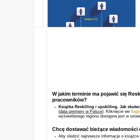
W jakim terminie ma pojawić się Resk
NAJCZ
pracowników?
Książka Reskilling i upskilling. Jak sk
(
data premiery w Polsce
).
Kliknięcie we
flagę
wyświetlanego regionu dostępna jest w ustaw
Chcę dostawać bieżące wiadomości o
Aby śledzić najnowsze informacje o książce 