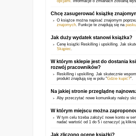
opcjami
. Informacje o zmianach zostaną wys
Chcę zasugerować książkę znajomym
O książce można napisać znajomym poprz
znajomych
. Funkcje te znajdują się na
pasku
Jak duży wydatek stanowi książka?
Cenę książki Reskilling i upskilling. Jak 
Skąpiec
.
W którym sklepie jest do dostania ks
rozwój pracowników?
Reskilling i upskilling. Jak skutecznie ws
produkt znajdują się w polu "
Gdzie kupić?
".
Na jakiej stronie przeglądnę najnows
Aby przeczytać nowe komunikaty należy skor
W którym miejscu można zaproponow
W tym celu trzeba założyć nowe konto w serwi
nadać wartość od 1 do 5 i oznaczyć ją klikni
Jak zliczono ocenę książki?