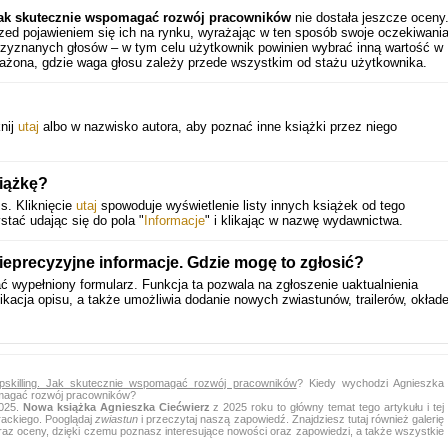
. Jak skutecznie wspomagać rozwój pracowników
nie dostała jeszcze oceny
zed pojawieniem się ich na rynku, wyrażając w ten sposób swoje oczekiwania
rzyznanych głosów – w tym celu użytkownik powinien wybrać inną wartość w
ważona, gdzie waga głosu zależy przede wszystkim od stażu użytkownika.
knij
utaj
albo w nazwisko autora, aby poznać inne książki przez niego
iążkę?
s. Kliknięcie
utaj
spowoduje wyświetlenie listy innych książek od tego
stać udając się do pola "
Informacje
" i klikając w nazwę wydawnictwa.
ieprecyzyjne informacje. Gdzie mogę to zgłosić?
ć wypełniony formularz. Funkcja ta pozwala na zgłoszenie uaktualnienia
ikacja opisu, a także umożliwia dodanie nowych zwiastunów, trailerów, okład
 upskilling. Jak skutecznie wspomagać rozwój pracowników
? Kiedy wychodzi Agnieszka
spomagać rozwój pracowników?
2025.
Nowa książka Agnieszka Ciećwierz
z 2025 roku to główny temat tego artykułu i tej
erackiego. Pooglądaj
zwiastun
i przeczytaj naszą zapowiedź. Znajdziesz tutaj również galerię
e oraz oceny, dzięki czemu poznasz interesujące nowości oraz zapowiedzi, a także wszystkie