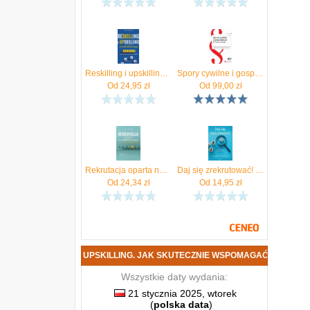
Reskilling i upskilling. Jak skutecznie wspomagać rozwój pracowników
Spory cywilne i gospodarcze
Od
24,95
zł
Od
99,00
zł
Rekrutacja oparta na kompetencjach. Znajdź i rozwijaj idealnego pracownika
Daj się zrekrutować! Jak przygotować się do procesu rekrutacji
Od
24,34
zł
Od
14,95
zł
 I UPSKILLING. JAK SKUTECZNIE WSPOMAGAĆ ROZWÓJ PRACOWNIKÓW DA
Wszystkie daty wydania:
21 stycznia 2025, wtorek
(
polska data
)