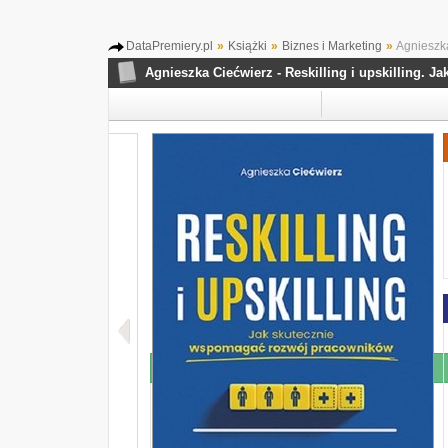
DataPremiery.pl
»
Książki
»
Biznes i Marketing
»
Agnieszka
Agnieszka Ciećwierz - Reskilling i upskilling.