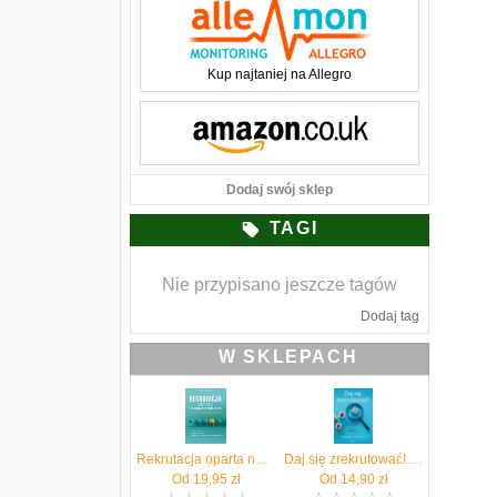
Kup najtaniej na Allegro
Dodaj swój sklep
TAGI
Nie przypisano jeszcze tagów
Dodaj tag
W SKLEPACH
Rekrutacja oparta na kompetencjach. Znajdź i rozwijaj idealnego pracownika
Daj się zrekrutować! Jak przygotować się do procesu rekrutacji
Od
19,95
zł
Od
14,90
zł