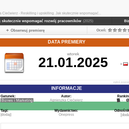
 Ciećwierz - Reskilling i upskilling. Jak skutecznie wspomagać...
 Jak skutecznie wspomagać rozwój pracowników
(2025)
Bi
Obserwuj premierę
Oceń:
DATA PREMIERY
wtorek
21.01.2025
zgłoś popr
INFORMACJE
Gatunek:
Autor:
Rankin
Biznes i Marketing
Agnieszka Ciećwierz
-
Tagi:
Wydawnictwo:
Odnośnik
[dodaj]
Onepress
[doda