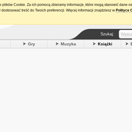
ie plików Cookie. Za ich pomocą zbieramy informacje, które mogą stanowić dane o
15. urodziny DataPremiery.pl
 dostosować treść do Twoich preferencji. Więcej informacji znajdziesz w
Polityce 
Szukaj:
y
Gry
Muzyka
Książki