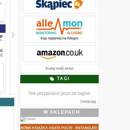
awkę
g:
Kup najtaniej na Allegro
-
i:
j]
Dodaj swój sklep
TAGI
Nie przypisano jeszcze tagów
w
z
Dodaj tag
W SKLEPACH
e
ę
a
NOWA KSIĄŻKA AGATA POLTE - ENTANGLED DATA PREMIERY