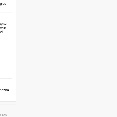
głos
rynku,
wnik
od
 można
U nas