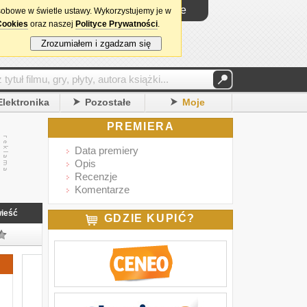
Logowanie
sobowe w świetle ustawy. Wykorzystujemy je w
Cookies
oraz naszej
Polityce Prywatności
.
Zrozumiałem i zgadzam się
Elektronika
Pozostałe
Moje
PREMIERA
Data premiery
Opis
Recenzje
Komentarze
ieść
GDZIE KUPIĆ?