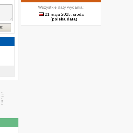
a
a
Wszystkie daty wydania:
21 maja 2025, środa
(
polska data
)
e
dź
a
u