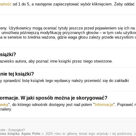
artość
od 1 do 5, a następnie zapieczętować wybór kliknięciem. Żeby oddać 
ceny. Użytkownicy mogą oceniać tytuły jeszcze przed pojawieniem się ich na 
 umożliwia późniejszą modyfikację przyznanych głosów – w tym celu użytko
a w serwisie to średnia ważona, gdzie waga głosu zależy przede wszystkim 
książki?
azwisko autora, aby poznać inne książki przez niego stworzone.
e tej książki?
y sprawdzić listę książek tego wydawcy należy przenieść się do zakładki
nformacje. W jaki sposób można je skorygować?
rawkę
", do którego odnośnik dostępny jest nad polem "
Informacje
". Poprawić
ailery.
olte - Entangled?
owa książka Agata Polte
z 2025 roku to główny temat tego artykułu i tej podstrony. 