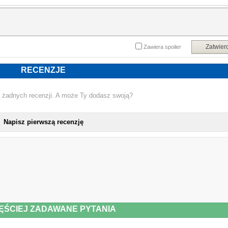
nacisku. Aby nie musieć spełniać postawionych przez dziadka warunków, 
równocześnie dostać wartościowe dla siebie i mamy pamiątki, dziewczyn
postanawia sięgnąć po pomoc prawnika.
Tillie bardzo szybko się przekonuje, że sprawa nie będzie prosta. Zwłaszcza ż
Zatwier
Zawiera spoiler
mężczyzna, który miałby ją reprezentować, to ktoś, kogo zna. I nie spodziewał
się spotkać już nigdy więcej.
RECENZJE
 żadnych recenzji. A może Ty dodasz swoją?
Książka zawiera treści nieodpowiednie dla osób poniżej osiemnastego rok
życia.
Napisz pierwszą recenzję
Powyższy opis pochodzi od wydawcy.
ĘŚCIEJ ZADAWANE PYTANIA