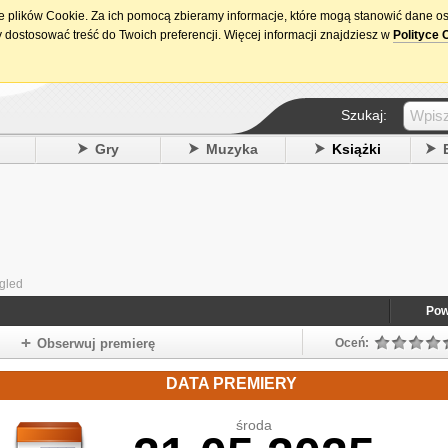
ie plików Cookie. Za ich pomocą zbieramy informacje, które mogą stanowić dane o
15. urodziny DataPremiery.pl
 dostosować treść do Twoich preferencji. Więcej informacji znajdziesz w
Polityce 
Szukaj:
y
Gry
Muzyka
Książki
ngled
Pow
Obserwuj premierę
Oceń:
DATA PREMIERY
środa