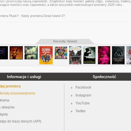
tun
i przeczytaj naszą zapowiedź. Znajdziesz tutaj również galerię zdjęć, zwiastuny, trailery,
esujące nowości oraz zapowiedzi, a także wszystkie nadchodzące premiery 2025 roku.
emiera Plusk?
|
Kiedy premiera Dead Island 3?
Recently Viewed
Informacje i usługi
Społeczność
daj premierę
Facebook
teriały prasowe/promo
Instagram
klama
YouTube
a sklepów
Twitter
dgety
stęp do bazy danych (API)