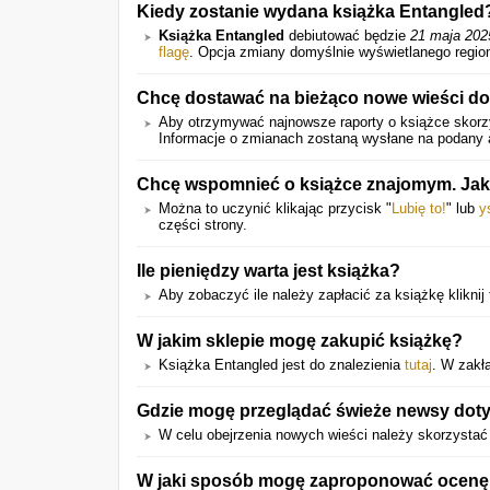
Kiedy zostanie wydana książka Entangled
Książka Entangled
debiutować będzie
21 maja 202
flagę
. Opcja zmiany domyślnie wyświetlanego region
Chcę dostawać na bieżąco nowe wieści do
Aby otrzymywać najnowsze raporty o książce skorzy
Informacje o zmianach zostaną wysłane na podany a
Chcę wspomnieć o książce znajomym. Jak
Można to uczynić klikając przycisk "
Lubię to!
" lub
y
części strony.
Ile pieniędzy warta jest książka?
Aby zobaczyć ile należy zapłacić za książkę kliknij 
W jakim sklepie mogę zakupić książkę?
Książka Entangled jest do znalezienia
tutaj
. W zakł
Gdzie mogę przeglądać świeże newsy doty
W celu obejrzenia nowych wieści należy skorzystać
W jaki sposób mogę zaproponować ocenę d