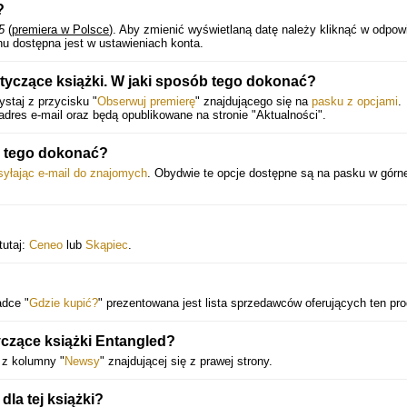
?
5
(
premiera w Polsce
).
Aby zmienić wyświetlaną datę należy kliknąć w odpow
u dostępna jest w ustawieniach konta.
tyczące książki. W jaki sposób tego dokonać?
staj z przycisku "
Obserwuj premierę
" znajdującego się na
pasku z opcjami
.
dres e-mail oraz będą opublikowane na stronie "Aktualności".
 tego dokonać?
syłając e-mail do znajomych
. Obydwie te opcje dostępne są na pasku w górne
tutaj:
Ceneo
lub
Skąpiec
.
adce "
Gdzie kupić?
" prezentowana jest lista sprzedawców oferujących ten pro
czące książki Entangled?
 z kolumny "
Newsy
" znajdującej się z prawej strony.
la tej książki?