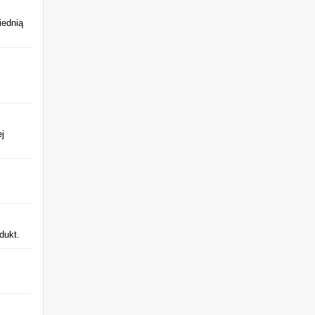
iednią
j
dukt.