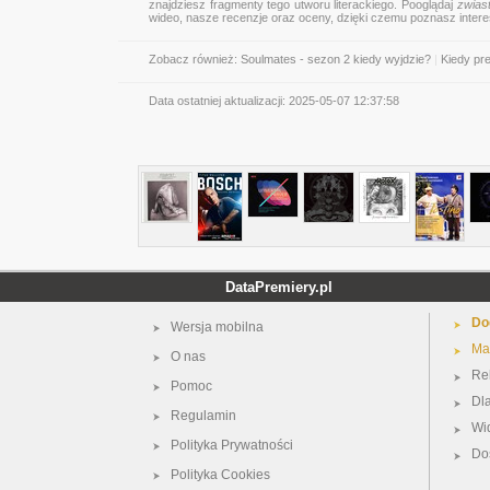
znajdziesz fragmenty tego utworu literackiego. Pooglądaj
zwias
wideo, nasze recenzje oraz oceny, dzięki czemu poznasz inter
Zobacz również:
Soulmates - sezon 2 kiedy wyjdzie?
|
Kiedy pr
Data ostatniej aktualizacji:
2025-05-07 12:37:58
DataPremiery.pl
Do
Wersja mobilna
Ma
O nas
Re
Pomoc
Dl
Regulamin
Wi
Polityka Prywatności
Do
Polityka Cookies