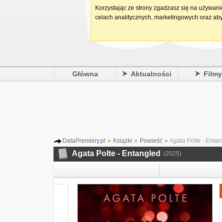
Korzystając ze strony zgadzasz się na używan
celach analitycznych, marketingowych oraz aby
Główna
Aktualności
Film
DataPremiery.pl
»
Książki
»
Powieść
»
Agata Polte - Enta
Agata Polte - Entangled
(2025)