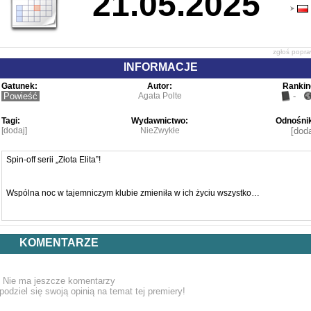
21.05.2025
zgłoś popr
INFORMACJE
Gatunek:
Autor:
Rankin
Powieść
Agata Polte
-
Tagi:
Wydawnictwo:
Odnośnik
[dodaj]
NieZwykłe
[doda
Spin-off serii „Złota Elita”!
Wspólna noc w tajemniczym klubie zmieniła w ich życiu wszystko…
Matilda Warren ma sprecyzowany plan na przyszłość. Studiuje, pracuje 
rodzinnej firmie cateringowej, a do tego pomaga rodzicom i przyjaciołom ora
KOMENTARZE
zajmuje się kotem. Wszystko układa się po jej myśli. Do czasu.
Nie ma jeszcze komentarzy
Kiedy Tillie otrzymuje wiadomość o śmierci dziadka, od razu wie, że wkrótc
podziel się swoją opinią na temat tej premiery!
pojawią się problemy. Znany z bezwzględności Edmund Rawson od lat starał si
wpłynąć na życie wnuczki i w swoim testamencie podjął ostatnią próbę wywarci