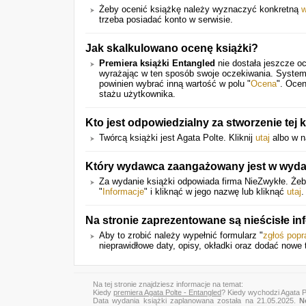
Żeby ocenić książkę należy wyznaczyć konkretną
w
trzeba posiadać konto w serwisie.
Jak skalkulowano ocenę książki?
Premiera książki Entangled
nie dostała jeszcze o
wyrażając w ten sposób swoje oczekiwania. System
powinien wybrać inną wartość w polu "
Ocena
". Ocen
stażu użytkownika.
Kto jest odpowiedzialny za stworzenie tej 
Twórcą książki jest Agata Polte. Kliknij
utaj
albo w n
Który wydawca zaangażowany jest w wydani
Za wydanie książki odpowiada firma NieZwykłe. Żeb
"
Informacje
" i kliknąć w jego nazwę lub kliknąć
utaj
.
Na stronie zaprezentowane są nieścisłe i
Aby to zrobić należy wypełnić formularz "
zgłoś pop
nieprawidłowe daty, opisy, okładki oraz dodać nowe tr
Na tej stronie znajdziesz informacje na temat:
Kiedy
premiera Agata Polte - Entangled
? Kiedy wychodzi Agata P
Data wydania książki zaplanowana została na 21.05.2025.
N